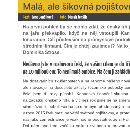
Malá, ale šikovná pojišťo
Text
Jana Jenšíková
Foto
Marek Jenšík
Na první pohled by se mohlo zdát, že český trh j
na jaře překvapilo, když na něj vstoupili 
Insurance. Cílí především na průmyslové podnik
středními firmami. Čím je chtějí zaujmout? Na to
Dominika Štrose.
Nedávno jste v rozhovoru řekl, že vaším cílem je do tří
na 10 milionů eur. To není malá ambice. Na čem ji zaklád
Na dosavadních zkušenostech a na renomé našeho nového
ale navazuje na desetileté aktivity tuzemské pobočky aus
čele jsem tři roky působil. Kanadská finanční skupina
na začátku loňského roku a víc než rok jsme se na změnu v
silné zázemí, neboť Fairfax se s hrubým předepsaným poj
v roce 2015 řadí mezi největší světové pojišťovny, a proto 
nás jako zaměstnance je však hodně podstatné, že si Fai
Dal nám hned od začátku velkou svobodu a pravomoc,