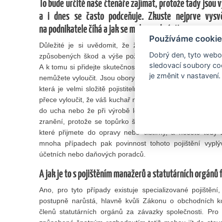
To bude určitě naše čtenáře zajímat, protože tady jsou vy
a i dnes se často podceňuje. Zkuste nejprve vysv
na podnikatele číhá a jak se mohou uchránit.
Používáme cookie
Důležité je si uvědomit, že žijeme v době zvyšujícíh
Dobrý den, tyto webov
způsobených škod a výše požadovaných odškodnění se 
sledovací soubory coo
A k tomu si přidejte skutečnost, že chybu může udělat k
je změnit v nastavení.
nemůžete vyloučit. Jsou obory, kde je toto riziko vysoké, na
která je velmi složitě pojistitelná. Skutečné riziko se 
přece vyloučit, že váš kuchař neuvaří v restauraci omylem
do ucha nebo že při výrobě lopaty nepoužijete vadný ma
zranění, protože se topůrko štípne. Ale týká se to také
které přijmete do opravy nebo čistírny, a nesete ted
mnoha případech pak povinnost tohoto pojištění vypl
účetních nebo daňových poradců.
A jak je to s pojištěním manažerů a statutárních orgánů 
Ano, pro tyto případy existuje specializované pojišt
postupně narůstá, hlavně kvůli Zákonu o obchodních ko
členů statutárních orgánů za závazky společnosti. Pro f