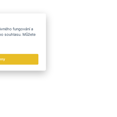
rávného fungování a
 po souhlasu. Můžete
hny