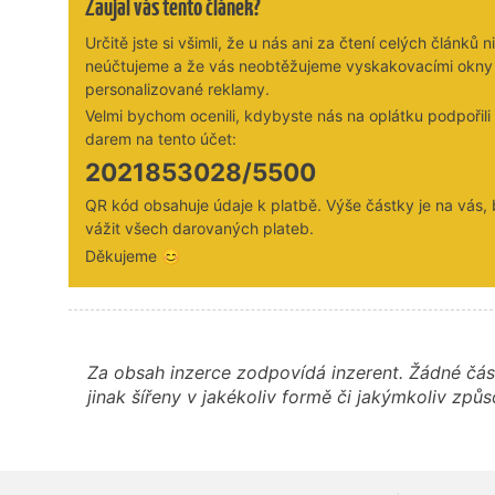
Zaujal vás tento článek?
Určitě jste si všimli, že u nás ani za čtení celých článků n
neúčtujeme a že vás neobtěžujeme vyskakovacími okny
personalizované reklamy.
Velmi bychom ocenili, kdybyste nás na oplátku podpořil
darem na tento účet:
2021853028/5500
QR kód obsahuje údaje k platbě. Výše částky je na vás,
vážit všech darovaných plateb.
Děkujeme 😊
Za obsah inzerce zodpovídá inzerent. Žádné čás
jinak šířeny v jakékoliv formě či jakýmkoliv z