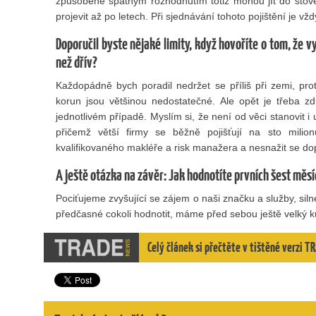
způsobené špatným rozhodnutím totiž mohou jít do stov
projevit až po letech. Při sjednávání tohoto pojištění je vžd
Doporučil byste nějaké limity, když hovoříte o tom, že 
než dřív?
Každopádně bych poradil nedržet se příliš při zemi, pro
korun jsou většinou nedostatečné. Ale opět je třeba z
jednotlivém případě. Myslím si, že není od věci stanovit i 
přičemž větší firmy se běžně pojišťují na sto milio
kvalifikovaného makléře a risk manažera a nesnažit se dop
A ještě otázka na závěr: Jak hodnotíte prvních šest měs
Pociťujeme zvyšující se zájem o naši značku a služby, sil
předčasné cokoli hodnotit, máme před sebou ještě velký k
Celý článek si přečtěte v tištěné verzi