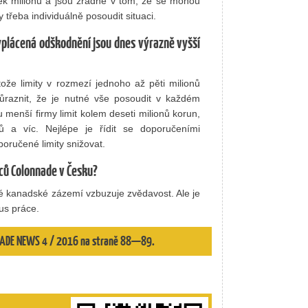
ek milionů a jsou zrádné v tom, že se mohou
y třeba individuálně posoudit situaci.
vyplácená odškodnění jsou dnes výrazně vyšší
tože limity v rozmezí jednoho až pěti milionů
důraznit, že je nutné vše posoudit v každém
u menší firmy limit kolem deseti milionů korun,
nů a víc. Nejlépe je řídit se doporučeními
oručené limity snižovat.
íců Colonnade v Česku?
né kanadské zázemí vzbuzuje zvědavost. Ale je
us práce.
 TRADE NEWS 4 / 2016 na straně 88—89.