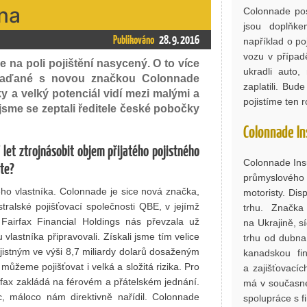
vna
Colonnade pos
jsou doplňke
Publikováno
28. 9. 2016
například o po
vozu v případ
e na poli pojištění nasycený. O to více
ukradli auto,
Kanaďané s novou značkou Colonnade
zaplatili. Bu
y a velký potenciál vidí mezi malými a
pojistíme ten r
 jsme se zeptali ředitele české pobočky
Colonnade In
 let ztrojnásobit objem přijatého pojistného
Colonnade Insu
áte?
průmyslového a
 vlastníka. Colonnade je sice nová značka,
motoristy. Dis
tralské pojišťovací společnosti QBE, v jejímž
trhu. Značk
 Fairfax Financial Holdings nás převzala už
na Ukrajině, 
lastníka připravovali. Získali jsme tím velice
trhu od dubna
istným ve výši 8,7 miliardy dolarů dosaženým
kanadskou fin
můžeme pojišťovat i velká a složitá rizika. Pro
a zajišťovací
rfax zakládá na férovém a přátelském jednání.
má v současné
 máloco nám direktivně nařídil. Colonnade
spolupráce s f