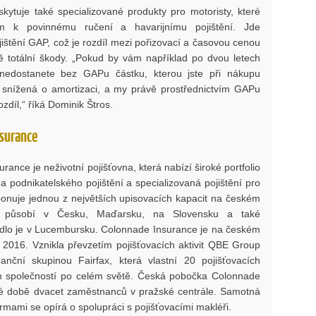
kytuje také specializované produkty pro motoristy, které
m k povinnému ručení a havarijnímu pojištění. Jde
jištění GAP, což je rozdíl mezi pořizovací a časovou cenou
ě totální škody. „Pokud by vám například po dvou letech
 nedostanete bez GAPu částku, kterou jste při nákupu
de snížená o amortizaci, a my právě prostřednictvím GAPu
ozdíl,“ říká Dominik Štros.
surance
rance je neživotní pojišťovna, která nabízí široké portfolio
 podnikatelského pojištění a specializovaná pojištění pro
ponuje jednou z největších upisovacích kapacit na českém
a působí v Česku, Maďarsku, na Slovensku a také
sídlo je v Lucembursku. Colonnade Insurance je na českém
 2016. Vznikla převzetím pojišťovacích aktivit QBE Group
anční skupinou Fairfax, která vlastní 20 pojišťovacích
ch společností po celém světě. Česká pobočka Colonnade
 době dvacet zaměstnanců v pražské centrále. Samotná
irmami se opírá o spolupráci s pojišťovacími makléři.