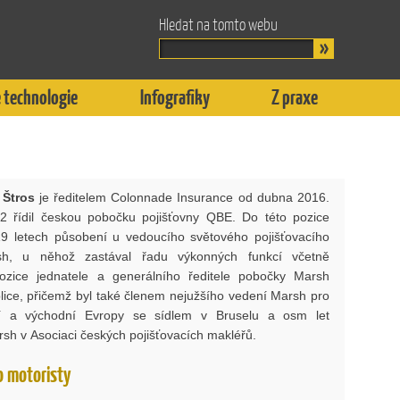
Hledat na tomto webu
 technologie
Infografiky
Z praxe
 Štros
je ředitelem Colonnade Insurance od dubna 2016.
 řídil českou pobočku pojišťovny QBE. Do této pozice
19 letech působení u vedoucího světového pojišťovacího
h, u něhož zastával řadu výkonných funkcí včetně
pozice jednatele a generálního ředitele pobočky Marsh
lice, přičemž byl také členem nejužšího vedení Marsh pro
ní a východní Evropy se sídlem v Bruselu a osm let
sh v Asociaci českých pojišťovacích makléřů.
ro motoristy