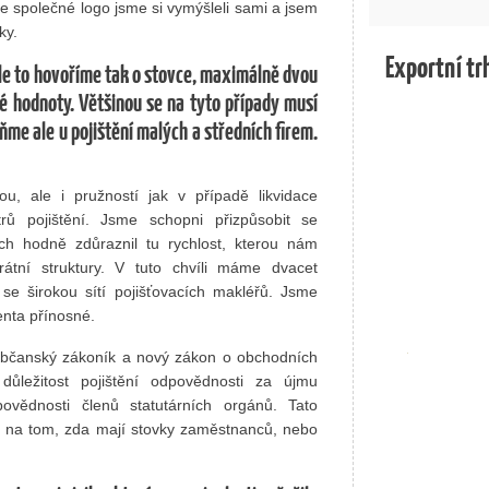
e společné logo jsme si vymýšleli sami a jsem
ky.
Exportní tr
. Ale to hovoříme tak o stovce, maximálně dvou
ké hodnoty. Většinou se na tyto případy musí
ňme ale u pojištění malých a středních firem.
nou, ale i pružností jak v případě likvidace
trů pojištění. Jsme schopni přizpůsobit se
h hodně zdůraznil tu rychlost, kterou nám
tní struktury. V tuto chvíli máme dvacet
e širokou sítí pojišťovacích makléřů. Jsme
enta přínosné.
ý občanský zákoník a nový zákon o obchodních
 důležitost pojištění odpovědnosti za újmu
vědnosti členů statutárních orgánů. Tato
le na tom, zda mají stovky zaměstnanců, nebo