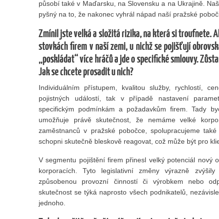
působí také v Maďarsku, na Slovensku a na Ukrajině. Naš
pyšný na to, že nakonec vyhrál nápad naší pražské poboč
Zmínil jste velká a složitá rizika, na která si troufnete
stovkách firem v naší zemi, u nichž se pojišťují obrovs
„poskládat“ více hráčů a jde o specifické smlouvy. Zůsta
Jak se chcete prosadit u nich?
Individuálním přístupem, kvalitou služby, rychlostí, ce
pojistných událostí, tak v případě nastavení parame
specifickým podmínkám a požadavkům firem. Tady byc
umožňuje právě skutečnost, že nemáme velké korporá
zaměstnanců v pražské pobočce, spolupracujeme také s
schopni skutečně bleskově reagovat, což může být pro kli
V segmentu pojištění firem přinesl velký potenciál nov
korporacích. Tyto legislativní změny výrazně zvýšily
způsobenou provozní činností či výrobkem nebo odpo
skutečnost se týká naprosto všech podnikatelů, nezávis
jednoho.