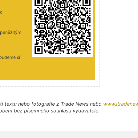
ic
i peněžitým
 budeme si
ti textu nebo fotografie z Trade News nebo
www.itradenew
působem bez písemného souhlasu vydavatele.