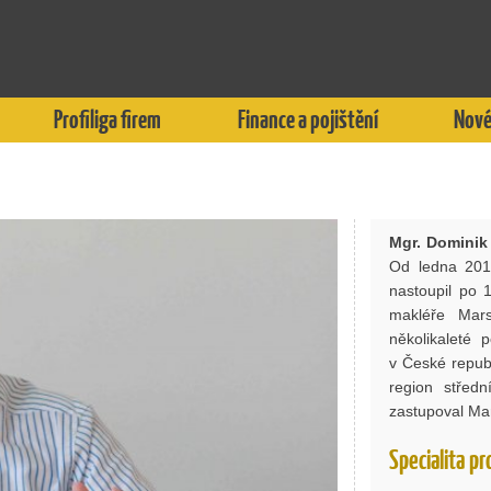
Profiliga firem
Finance a pojištění
Nové
Mgr. Dominik
Od ledna 2012
nastoupil po 
makléře Mars
několikaleté 
v České repub
region střed
zastupoval Mar
Specialita p