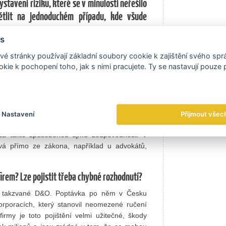
staveni riziku, které se v minulosti neřešilo
ětlit na jednoduchém případu, kde všude
s
o se množství právních sporů právě na poli
é stránky používají základní soubory cookie k zajištění svého sp
pohybuje v mnohem vyšší rovině než dříve.
kie k pochopení toho, jak s nimi pracujete. Ty se nastavují pouze
aždý, tedy sebe ani svého zaměstnance z toho
příklad ve zdravotnictví, ale to je také oblast,
však týká téměř každého podnikatele. Nemůžete
 závadné jídlo, že kadeřnice někoho nestřihne
teriál, který pak při použití někomu způsobí
Nastavení
Přijmout všec
 finančních ztrát nebo třeba škody na věcech,
y za takto způsobenou újmu zodpovědnost. V
ývá přímo ze zákona, například u advokátů,
firem? Lze pojistit třeba chybné rozhodnutí?
ění, takzvané D&O. Poptávka po něm v Česku
rporacích, který stanovil neomezené ručení
irmy je toto pojištění velmi užitečné, škody