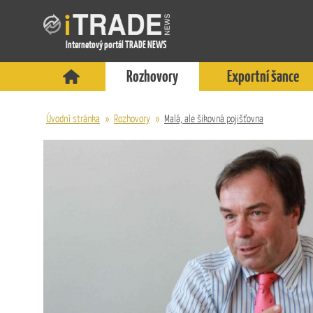
Internetový portál TRADE NEWS
Rozhovory
Exportní šance
Úvodní stránka
»
Rozhovory
»
Malá, ale šikovná pojišťovna