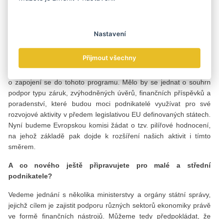
a středního podnikání a jeho rozvojový potenciál do třetích
zemí (Afrika, země jižního a východního partnerství apod.)
za účelem zmírnění migračních vln do Evropy. Plánuje se
Nastavení
ČMZRB zapojit i do něj?
Přijmout všechny
Ano, vloni na podzim bylo dohodnuto na úrovni Ministerstva
zahraničních věcí, Ministerstva průmyslu a obchodu a naší banky
o zapojení se do tohoto programu. Mělo by se jednat o souhrn
podpor typu záruk, zvýhodněných úvěrů, finančních příspěvků a
poradenství, které budou moci podnikatelé využívat pro své
rozvojové aktivity v předem legislativou EU definovaných státech.
Nyní budeme Evropskou komisi žádat o tzv. pilířové hodnocení,
na jehož základě pak dojde k rozšíření našich aktivit i tímto
směrem.
A co nového ještě připravujete pro malé a střední
podnikatele?
Vedeme jednání s několika ministerstvy a orgány státní správy,
jejichž cílem je zajistit podporu různých sektorů ekonomiky právě
ve formě finančních nástrojů. Můžeme tedy předpokládat, že