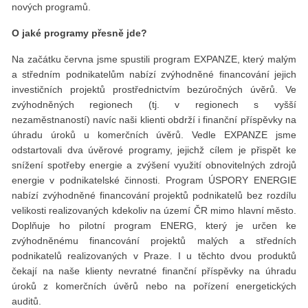
nových programů.
O jaké programy přesně jde?
Na začátku června jsme spustili program EXPANZE, který malým
a středním podnikatelům nabízí zvýhodněné financování jejich
investičních projektů prostřednictvím bezúročných úvěrů. Ve
zvýhodněných regionech (tj. v regionech s vyšší
nezaměstnaností) navíc naši klienti obdrží i finanční příspěvky na
úhradu úroků u komerčních úvěrů. Vedle EXPANZE jsme
odstartovali dva úvěrové programy, jejichž cílem je přispět ke
snížení spotřeby energie a zvýšení využití obnovitelných zdrojů
energie v podnikatelské činnosti. Program ÚSPORY ENERGIE
nabízí zvýhodněné financování projektů podnikatelů bez rozdílu
velikosti realizovaných kdekoliv na území ČR mimo hlavní město.
Doplňuje ho pilotní program ENERG, který je určen ke
zvýhodněnému financování projektů malých a středních
podnikatelů realizovaných v Praze. I u těchto dvou produktů
čekají na naše klienty nevratné finanční příspěvky na úhradu
úroků z komerčních úvěrů nebo na pořízení energetických
auditů.