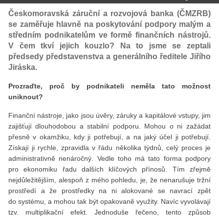
Českomoravská záruční a rozvojová banka (ČMZRB)
se zaměřuje hlavně na poskytování podpory malým a
středním podnikatelům ve formě finančních nástrojů.
V čem tkví jejich kouzlo? Na to jsme se zeptali
předsedy představenstva a generálního ředitele Jiřího
Jiráska.
Prozraďte, proč by podnikateli neměla tato možnost
uniknout?
Finanční nástroje, jako jsou úvěry, záruky a kapitálové vstupy, jim
zajišťují dlouhodobou a stabilní podporu. Mohou o ni zažádat
přesně v okamžiku, kdy ji potřebují, a na jaký účel ji potřebují.
Získají ji rychle, zpravidla v řádu několika týdnů, celý proces je
administrativně nenáročný. Vedle toho má tato forma podpory
pro ekonomiku řadu dalších klíčových přínosů. Tím zřejmě
nejdůležitějším, alespoň z mého pohledu, je, že nenarušuje tržní
prostředí a že prostředky na ni alokované se navrací zpět
do systému, a mohou tak být opakovaně využity. Navíc vyvolávají
tzv. multiplikační efekt. Jednoduše řečeno, tento způsob