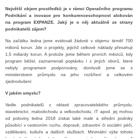
Největší objem prostředků je v rámci Operačního programu
Podnikání a inovace pro konkurenceschopnost alokován
na program EXPANZE. Jaký je o něj aktuálně ze strany
podnikatelů zájem?
Na začátku ledna jsme evidovali žádosti v objemu téměř 700
milionů korun. Jde o projekty, jejichž celkové náklady přesahují
1,5 miliardy korun. A protože jsme během prvních měsíců, kdy
program běžel, zaznamenali poptávku i z jiných oborů, které
nebyly programem podporovány, domluvili jsme se s
ministerstvem průmyslu na jeho rozšíření a celkovém
zjednodušení.
V jakém smyslu?
Vedle podnikatelů z oblasti zpracovatelského průmyslu,
stavebnictví, maloobchodu a velkoobchodu, IT apod. jej mohou
od poloviny ledna 2018 získat také malé a střední podniky
působící v cestovním ruchu, dopravě, zdravotní či sociální péči,
vzdělávání, kultuře a dalších službách. Minimální výše tohoto