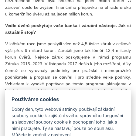
bezúročného úvěru byla snížena na jeden milion korun. A
zároveň došlo ke zvýšení finančního příspěvku na úhradu úroku
u komerčního úvěru až na jeden milion korun.
Vedle úvěrů poskytuje vaše banka i záruční nástroje. Jak si
aktuálně stojí?
V loňském roce jsme poskytli více než 4,5 tisíce záruk v celkové
výši přes 9 miliard korun. Zaručili jsme tak téměř 12,4 miliardy
korun úvěrů. Nejvíce záruk poskytujeme v rámci programu
Záruka 2015–2023. V listopadu 2017 došlo k jeho rozšíření, díky
čemuž se vyrovnaly podmínky pro pražské i mimopražské
podnikatele a program se otevřel i pro středně velké podniky.
Vzhledem k vysoké poptávce po tomto programu plánujeme v
letošním roce zahájit jednání o dalším navýšení jeho finančního
krytí.
Používáme cookies
Právě prostřednictvím tohoto programu je ČMZRB zapojena
Dobrý den, tyto webové stránky používají základní
soubory cookie k zajištění svého správného fungování
do tzv. investičního plánu pro Evropu. Jeho cílem je posílit
a sledovací soubory cookie k pochopení toho, jak s
investice v celé EU, a podpořit tak dlouhodobý
nimi pracujete. Ty se nastavují pouze po souhlasu.
hospodářský růst. Vedle něj ale existuje i tzv. evropský plán
Můžete je změnit v nastavení.
vnějších investic, jež chce podporovat segment malého