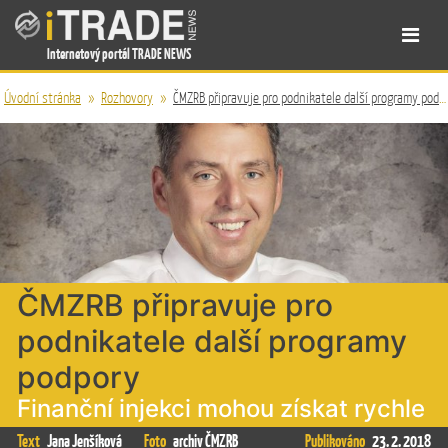
Internetový portál TRADE NEWS
Úvodní stránka
»
Rozhovory
»
ČMZRB připravuje pro podnikatele další programy podpory
ČMZRB připravuje pro
podnikatele další programy
podpory
Finanční injekci mohou získat rychle
Text
Jana Jenšíková
Foto
archiv ČMZRB
Publikováno
23. 2. 2018