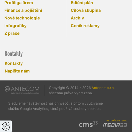
Profiliga firem
Ediční plán
Finance a pojištění
Cílová skupina
Nové technologie
Archiv
Infografiky
Ceník reklamy
Z praxe
Kontakty
Kontakty
Napište nám
Copyright © 2014 - 2026
Antecom s.r.o.
Všechna práva vyhrazena.
Sledujeme návštěvnost našich webů, a přitom využíváme
službu Google Analytics, která používá soubory cookies.
vytvořilo studio