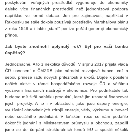
poskytování veřejných prostředků vygeneruje do ekonomiky
daleko více finančních prostředků než jednorázová podpora
například ve formě dotace. Jen pro zajímavost, například v
Rakousku se stále dokola používají prostředky Marshallova plánu
z roku 1948 a i takto „staré“ peníze pořád generují ekonomický
přínos.
Jak byste zhodnotil uplynulý rok? Byl pro vaši banku
úspěšný?
Jednoznačně. A to z několika důvodů. V srpnu 2017 přijala vláda
ČR usnesení o ČMZRB jako národní rozvojové bance, což s
sebou přinese řadu nových příležitostí a úkolů. Dojde k posílení
našich aktivit v rámci hospodářského rozvoje ČR a většímu
využívání finančních nástrojů v ekonomice. Pro podnikatele tak
budeme mít širší nabídku produktů, které jim usnadní financovat
jejich projekty. A to i v oblastech, jako jsou úspory energie,
využívání obnovitelných zdrojů energie, vědy, výzkumu a inovací
nebo sociálního podnikání. V loňském roce se nám podařilo
dokončit jednání s Ministerstvem průmyslu a obchodu, zapojili
jsme se do čerpání strukturálních fondů EU a spustili několik