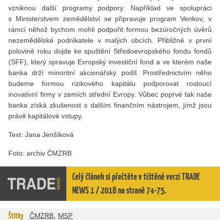
vzniknou další programy podpory. Například ve spolupráci
s Ministerstvem zemědělství se připravuje program Venkov, v
rámci něhož bychom mohli podpořit formou bezúročných úvěrů
nezemědělské podnikatele v malých obcích. Přibližně v první
polovině roku dojde ke spuštění Středoevropského fondu fondů
(SFF), který spravuje Evropský investiční fond a ve kterém naše
banka drží minoritní akcionářský podíl. Prostřednictvím něho
budeme formou rizikového kapitálu podporovat rostoucí
inovativní firmy v zemích střední Evropy. Vůbec poprvé tak naše
banka získá zkušenost s dalším finančním nástrojem, jímž jsou
právě kapitálové vstupy.
Text: Jana Jenšíková
Foto: archiv ČMZRB
Celý článek si přečtěte v tištěné verzi TRADE
NEWS 1 / 2018 na straně 74-75.
,
Štítky
ČMZRB
MSP