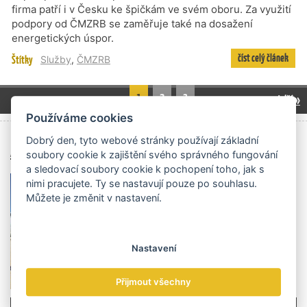
firma patří i v Česku ke špičkám ve svém oboru. Za využití
podpory od ČMZRB se zaměřuje také na dosažení
energetických úspor.
číst celý článek
Štítky
Služby
,
ČMZRB
1
2
3
další »
Používáme cookies
Dobrý den, tyto webové stránky používají základní
Archiv čísel
soubory cookie k zajištění svého správného fungování
a sledovací soubory cookie k pochopení toho, jak s
nimi pracujete. Ty se nastavují pouze po souhlasu.
Můžete je změnit v nastavení.
Nastavení
Přijmout všechny