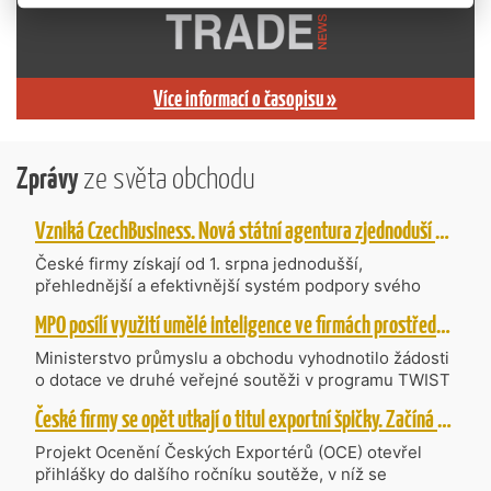
Více informací o časopisu »
Zprávy
ze světa obchodu
Vzniká CzechBusiness. Nová státní agentura zjednoduší podporu českých firem
České firmy získají od 1. srpna jednodušší,
přehlednější a efektivnější systém podpory svého
podnikání. Vzniká nová státní agentura
MPO posílí využití umělé inteligence ve firmách prostřednictvím 40 projektů z programu TWIST
CzechBusiness, která propojuje dosavadní
kompetence agentur CzechTrade a CzechInvest.
Ministerstvo průmyslu a obchodu vyhodnotilo žádosti
Firmám nabídne jednoho partnera pro rozvoj od
o dotace ve druhé veřejné soutěži v programu TWIST
inovací až po zahraniční expanzi.
– Transfer, Výzkum, Vývoj a Inovace pro Strategické
České firmy se opět utkají o titul exportní špičky. Začíná další ročník Ocenění Českých Exportérů
Technologie, do které bylo podáno 318 návrhů
projektů požadujících dotaci o celkovém objemu 4,27
Projekt Ocenění Českých Exportérů (OCE) otevřel
mld. Kč. Částkou 630 mil. Kč bude podpořeno čtyřicet
přihlášky do dalšího ročníku soutěže, v níž se
nejlépe hodnocených projektů zaměřených na