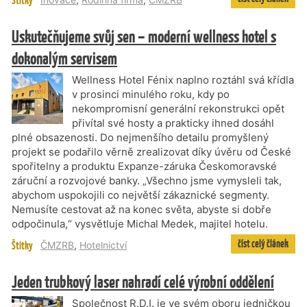
Štítky
Uskutečňujeme svůj sen – moderní wellness hotel s
dokonalým servisem
Wellness Hotel Fénix naplno roztáhl svá křídla
v prosinci minulého roku, kdy po
nekompromisní generální rekonstrukci opět
přivítal své hosty a prakticky ihned dosáhl
plné obsazenosti. Do nejmenšího detailu promyšlený
projekt se podařilo věrně zrealizovat díky úvěru od České
spořitelny a produktu Expanze-záruka Českomoravské
záruční a rozvojové banky. „Všechno jsme vymysleli tak,
abychom uspokojili co největší zákaznické segmenty.
Nemusíte cestovat až na konec světa, abyste si dobře
odpočinula,“ vysvětluje Michal Medek, majitel hotelu.
číst celý článek
Štítky
ČMZRB
,
Hotelnictví
Jeden trubkový laser nahradí celé výrobní oddělení
Společnost R.D.I. je ve svém oboru jedničkou