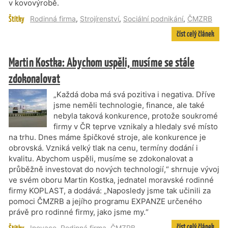
v kovovýrobě.
Štítky
Rodinná firma
,
Strojírenství
,
Sociální podnikání
,
ČMZRB
číst celý článek
Martin Kostka: Abychom uspěli, musíme se stále
zdokonalovat
„Každá doba má svá pozitiva i negativa. Dříve
jsme neměli technologie, finance, ale také
nebyla taková konkurence, protože soukromé
firmy v ČR teprve vznikaly a hledaly své místo
na trhu. Dnes máme špičkové stroje, ale konkurence je
obrovská. Vzniká velký tlak na cenu, termíny dodání i
kvalitu. Abychom uspěli, musíme se zdokonalovat a
průběžně investovat do nových technologií,“ shrnuje vývoj
ve svém oboru Martin Kostka, jednatel moravské rodinné
firmy KOPLAST, a dodává: „Naposledy jsme tak učinili za
pomoci ČMZRB a jejího programu EXPANZE určeného
právě pro rodinné firmy, jako jsme my.“
číst celý článek
Inovace
,
Rodinná firma
,
ČMZRB