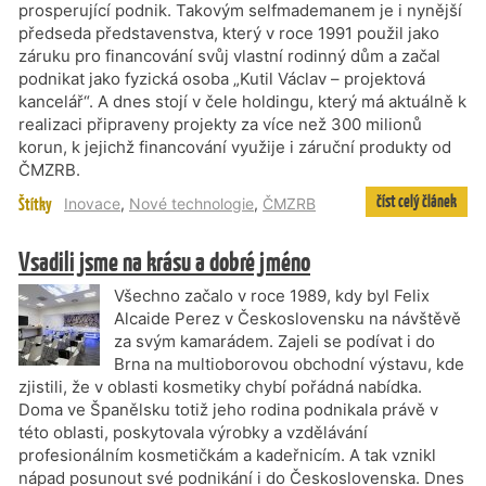
prosperující podnik. Takovým selfmademanem je i nynější
předseda představenstva, který v roce 1991 použil jako
záruku pro financování svůj vlastní rodinný dům a začal
podnikat jako fyzická osoba „Kutil Václav – projektová
kancelář“. A dnes stojí v čele holdingu, který má aktuálně k
realizaci připraveny projekty za více než 300 milionů
korun, k jejichž financování využije i záruční produkty od
ČMZRB.
číst celý článek
Štítky
Inovace
,
Nové technologie
,
ČMZRB
Vsadili jsme na krásu a dobré jméno
Všechno začalo v roce 1989, kdy byl Felix
Alcaide Perez v Československu na návštěvě
za svým kamarádem. Zajeli se podívat i do
Brna na multioborovou obchodní výstavu, kde
zjistili, že v oblasti kosmetiky chybí pořádná nabídka.
Doma ve Španělsku totiž jeho rodina podnikala právě v
této oblasti, poskytovala výrobky a vzdělávání
profesionálním kosmetičkám a kadeřnicím. A tak vznikl
nápad posunout své podnikání i do Československa. Dnes