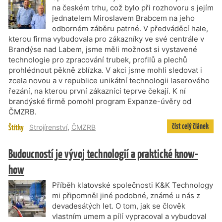
na českém trhu, což bylo při rozhovoru s jejím
jednatelem Miroslavem Brabcem na jeho
odborném záběru patrné. V předváděcí hale,
kterou firma vybudovala pro zákazníky ve své centrále v
Brandýse nad Labem, jsme měli možnost si vystavené
technologie pro zpracování trubek, profilů a plechů
prohlédnout pěkně zblízka. V akci jsme mohli sledovat i
zcela novou a v republice unikátní technologii laserového
řezání, na kterou první zákazníci teprve čekají. K ní
brandýské firmě pomohl program Expanze-úvěry od
ČMZRB.
číst celý článek
Štítky
Strojírenství
,
ČMZRB
Budoucností je vývoj technologií a praktické know-
how
Příběh klatovské společnosti K&K Technology
mi připomněl jiné podobné, známé u nás z
devadesátých let. O tom, jak se člověk
vlastním umem a pílí vypracoval a vybudoval