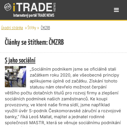
Internetový portál TRADE NEWS
Úvodní stránka
»
Štítky
»
ČMZRB
Články se štítkem: ČMZRB
S jako sociální
„Sociálním podnikem jsme se oficiálně stali
začátkem roku 2020, ale všeobecné principy
aplikujeme úplně od začátku. Získání tohoto
statusu nám otevřelo možnost čerpání
většího počtu dotačních titulů pro rozvoj firmy a zlepšení
sociálních podmínek našich zaměstnanců. Ke koupi
provozovny, ve které naše firma sídlí, jsme například
využili úvěr S-podnik Českomoravské záruční a rozvojové
banky,“ říká Leoš Mallat, majitel a jednatel rodinné
společnosti MASTR, která se věnuje sociálnímu podnikání