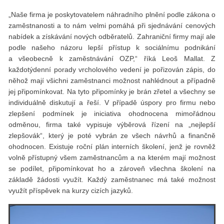
„Naše firma je poskytovatelem náhradního plnění podle zákona o
zaměstnanosti a to nám velmi pomáhá při sjednávání cenových
nabídek a získávání nových odběratelů. Zahraniční firmy mají ale
podle našeho názoru lepší přístup k sociálnímu podnikání
a všeobecně k zaměstnávání OZP,“ říká Leoš Mallat. Z
každotýdenní porady vrcholového vedení je pořizován zápis, do
něhož mají všichni zaměstnanci možnost nahlédnout a případně
jej připomínkovat. Na tyto připomínky je brán zřetel a všechny se
individuálně diskutují a řeší. V případě úspory pro firmu nebo
zlepšení podmínek je iniciativa ohodnocena mimořádnou
odměnou, firma také vypisuje výběrová řízení na „nejlepší
zlepšovák“, který je poté vybrán ze všech návrhů a finančně
ohodnocen. Existuje roční plán interních školení, jenž je rovněž
volně přístupný všem zaměstnancům a na kterém mají možnost
se podílet, připomínkovat ho a zároveň všechna školení na
základě žádosti využít. Každý zaměstnanec má také možnost
využít příspěvek na kurzy cizích jazyků.