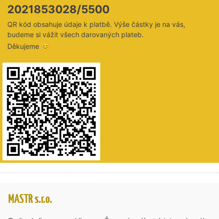
2021853028/5500
QR kód obsahuje údaje k platbě. Výše částky je na vás,
budeme si vážit všech darovaných plateb.
Děkujeme 😊
MASTR s.r.o.