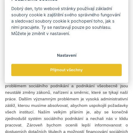
Dobrý den, tyto webové stránky používají základní
Stručně řečeno, sociální podnik má být nezávislý a schopný
soubory cookie k zajištění svého správného fungování
zvládat ekonomická rizika. A jak to vypadá v praxi? „Celková
a sledovací soubory cookie k pochopení toho, jak s
strategie naší firmy se zaměřuje na rozložení případných rizik.
nimi pracujete. Ty se nastavují pouze po souhlasu.
Aby když jedno odvětví nebude tak ekonomicky výkonné, jsme
Můžete je změnit v nastavení.
byli schopni nahradit případný výkyv ve výrobě.
Zaměřujeme se především na CNC obrábění. Vlastníme dva
CNC soustruhy Okuma a dva dlouhotočné automaty. Jsme
Nastavení
experti spíš na velkosériovou výrobu, držiteli certifikátu ISO
9001:2015 a jsme prověřeným dodavatelem pro automobilový
Přijmout všechny
průmysl; vyrábíme podle norem a požadavků automotivu,“
poukazuje majitel na kvalitu produktů a dodává: „Největším
problémem sociálního podnikání a podnikání všeobecně jsou
neustálé změny zákonů, nařízení a směrnic, které se týkají naší
práce. Dalším významným problémem je vysoká administrativní
zátěž, kterou musíme absolvovat, abychom uspokojili požadavky
všech institucí. Naším velkým přáním je, aby se konečně
zjednodušil systém sociálního podnikání a nechali nás v klidu
pracovat. Zároveň bychom ocenili lepší informovanost o
dostupných dotačních titulech a možností financování sociálních