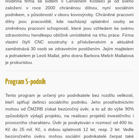
Rodinná firma se sídlem v Červeném Kostelci je od svého
založení v roce 2000 chráněnou dílnou, nyní sociálním
podnikem, s působností v oboru kovovýroby. Chráněné pracovní
dílny jsou pracoviště, kde nacházejí uplatnění osoby se
změněnou pracovní schopností, které jsou vzhledem ke svému
zdravotnímu hendikepu obtížně umístitelné na trhu práce. Firma
vlastní čtyři CNC soustruhy s příslušenstvím a aktuálně
zaměstnává 30 osob se zdravotním postižením. Jejím majitelem
a jednatelem je Leoš Mallat, jeho dcera Barbora Melich Mallatová
je prokuristou.
Program S-podnik
Tento program je určený pro podnikatele bez rozdílu velikosti,
kteří splňují definici sociálního podniku. Jeho prostřednictvím
mohou od ČMZRB získat bezúročný úvěr, a to až do výše 90%
způsobilých výdajů projektu, na realizaci projektů investičního i
provozního charakteru. Úvěr je poskytován v rozmezí od 400 tis.
Kč do 25 mil. Kč, s dobou splatnosti 12 let, resp. 2 let. Vedle
bezúročného úvěru mohou sociální podnikatelé čerpat také