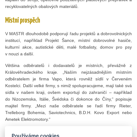
recyklovatelných obalových materiálů.
Místní prospěch
V MASTR dlouhodobě podporují řadu projektů a dobrovolnických
institucí, například Projekt Šance, místní dobrovolné hasiče,
kulturní akce, autistické děti, malé fotbalisty, domov pro psy
v nouzi a další.
Většina odběratelů i dodavatelů je místních, převážně z
Královéhradeckého kraje. „Naším nejzásadnějším místním
odběratelem je firma Vapo, která rovněž sídlí v Červeném
Kostelci. Další velké firmy, s nimiž spolupracujeme, mají také svá
sídla v našem kraji, ovšem exportují do zahraničí – například
do Nizozemska, Itálie, Švédska či dokonce do Číny,“ popisuje
majitel firmy. „Mezi naše odběratele se řadí firmy Rieter,
Trelleborg Bohemia, Saviotechnics, B.D.H. Kovo Export nebo
Ametek Elektromotory.“
Ekonomický prospěch
Používáme cookies