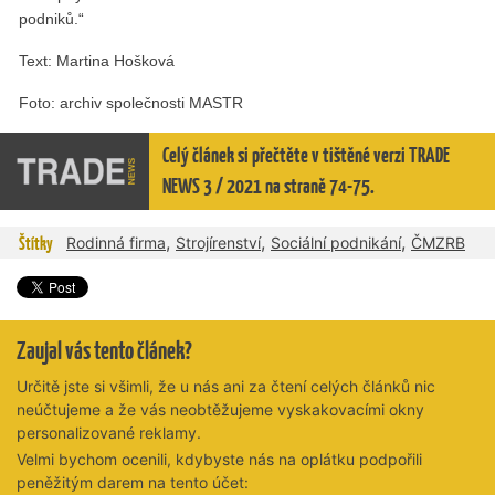
podniků.“
Text: Martina Hošková
Foto: archiv společnosti MASTR
Celý článek si přečtěte v tištěné verzi TRADE
NEWS 3 / 2021 na straně 74-75.
,
,
,
Štítky
Rodinná firma
Strojírenství
Sociální podnikání
ČMZRB
Zaujal vás tento článek?
Určitě jste si všimli, že u nás ani za čtení celých článků nic
neúčtujeme a že vás neobtěžujeme vyskakovacími okny
personalizované reklamy.
Velmi bychom ocenili, kdybyste nás na oplátku podpořili
peněžitým darem na tento účet: