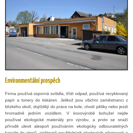
Environmentální prospěch
Firma používá úsporná svítidla, třídí odpad, používá recyklovaný
papír a tonery do tiskáren. Jelikož jsou všichni zaměstnanci z
blízkého okolí, dojíždějí do práce na kole, chodí pěšky nebo jezdí
hromadně jedním vozidlem. V kovovýrobě bohužel nejde
používat ekologické materiály pro výrobu, a proto se snaží
přírodě ulevit alespoň používáním ekologicky odbouratelných
kapalin do strojů, opětovně použitelných plastových přepravek a