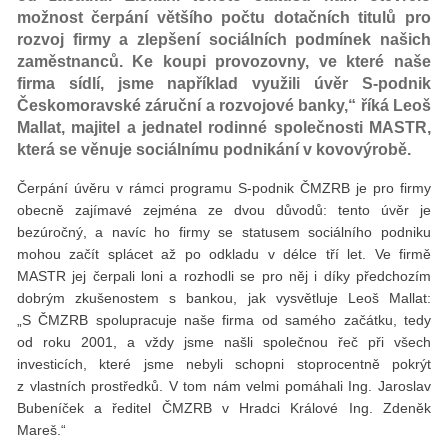
možnost čerpání většího počtu dotačních titulů pro
rozvoj firmy a zlepšení sociálních podmínek našich
zaměstnanců. Ke koupi provozovny, ve které naše
firma sídlí, jsme například využili úvěr S-podnik
Českomoravské záruční a rozvojové banky,“ říká Leoš
Mallat, majitel a jednatel rodinné společnosti MASTR,
která se věnuje sociálnímu podnikání v kovovýrobě.
Čerpání úvěru v rámci programu S-podnik ČMZRB je pro firmy
obecně zajímavé zejména ze dvou důvodů: tento úvěr je
bezúročný, a navíc ho firmy se statusem sociálního podniku
mohou začít splácet až po odkladu v délce tří let. Ve firmě
MASTR jej čerpali loni a rozhodli se pro něj i díky předchozím
dobrým zkušenostem s bankou, jak vysvětluje Leoš Mallat:
„S ČMZRB spolupracuje naše firma od samého začátku, tedy
od roku 2001, a vždy jsme našli společnou řeč při všech
investicích, které jsme nebyli schopni stoprocentně pokrýt
z vlastních prostředků. V tom nám velmi pomáhali Ing. Jaroslav
Bubeníček a ředitel ČMZRB v Hradci Králové Ing. Zdeněk
Mareš.“