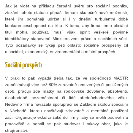
Jak je vidět na příkladu čerpání úvěru pro sociální podniky,
získání tohoto statusu přináší firmám skutečně nové možnosti,
které jim pomáhají udržet si i v dnešní turbulentní době
konkurenceschopnost na trhu. K tomu, aby firma tento oficiální
titul mohla používat, musí však splnit veškeré povinné
identifikátory stanovené Ministerstvem práce a sociálních věcí.
Tyto požadavky se týkají pěti oblastí: sociálně prospěšný cíl
a sociální, ekonomický, environmentální a místní prospěch.
Sociální prospěch
V praxi to pak vypadá třeba tak, že ve společnosti MASTR
zaměstnávají více než 80% zdravotně omezených či postižených
osob, pracují zde matky na rodičovské dovolené, absolventi,
dlouhodobě nezaměstnaní či lidé předdůchodového věku.
Nedávno firma navázala spolupráci se Základní školou speciální
v Náchodě, kterou navštěvují zdravotně a mentálně postižení
žáci. Organizuje exkurzi žáků do firmy, aby se mohli podívat na
pracoviště a nebáli se pak studovat i takový obor, jako je
strojírenství.