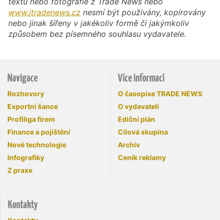
textu nebo fotografie z Trade News nebo
www.itradenews.cz
nesmí být používány, kopírovány
nebo jinak šířeny v jakékoliv formě či jakýmkoliv
způsobem bez písemného souhlasu vydavatele.
Navigace
Více informací
Rozhovory
O časopise TRADE NEWS
Exportní šance
O vydavateli
Profiliga firem
Ediční plán
Finance a pojištění
Cílová skupina
Nové technologie
Archiv
Infografiky
Ceník reklamy
Z praxe
Kontakty