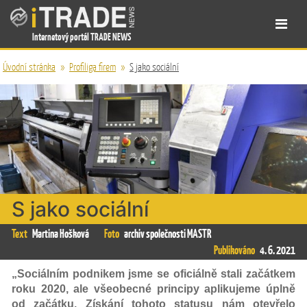
Internetový portál TRADE NEWS
Úvodní stránka
»
Profiliga firem
»
S jako sociální
S jako sociální
Text
Martina Hošková
Foto
archiv společnosti MASTR
Publikováno
4. 6. 2021
„Sociálním podnikem jsme se oficiálně stali začátkem
roku 2020, ale všeobecné principy aplikujeme úplně
od začátku. Získání tohoto statusu nám otevřelo