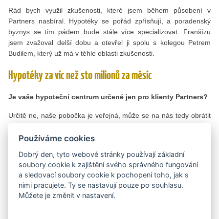
Rád bych využil zkušenosti, které jsem během působení v
Partners nasbíral. Hypotéky se pořád zpřísňují, a poradenský
byznys se tím pádem bude stále více specializovat. Franšízu
jsem zvažoval delší dobu a otevřel ji spolu s kolegou Petrem
Budilem, který už má v téhle oblasti zkušenosti.
Hypotéky za víc než sto milionů za měsíc
Je vaše hypoteční centrum určené jen pro klienty Partners?
Určitě ne, naše pobočka je veřejná, může se na nás tedy obrátit
kdokoli. Zároveň fungujeme jako pomoc pro některé poradce
Partners, když si nevědí rady se složitou hypotékou pro svého
Používáme cookies
klienta. V takovém případě je pošlou za námi. Pomůže to jim
Dobrý den, tyto webové stránky používají základní
i klientovi, protože poradce, který uzavře pět hypoték ročně,
soubory cookie k zajištění svého správného fungování
nikdy nebude mít u bank takovou pozici jako ten, kdo jich uzavře
a sledovací soubory cookie k pochopení toho, jak s
sto.
nimi pracujete. Ty se nastavují pouze po souhlasu.
Můžete je změnit v nastavení.
Vašim klientům tedy nabízíte výhradně hypotéky?
Hypotéky a všechno, co je s nimi spojené. Tedy zároveň zajištění