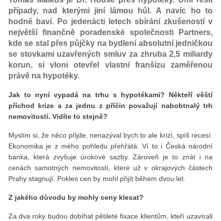
případy, nad kterými jiní lámou hůl. A navíc ho to
hodně baví. Po jedenácti letech sbírání zkušeností v
největší finančně poradenské společnosti Partners,
kde se stal přes půjčky na bydlení absolutní jedničkou
se stovkami uzavřených smluv za zhruba 2,5 miliardy
korun, si vloni otevřel vlastní franšízu zaměřenou
právě na hypotéky.
Jak to nyní vypadá na trhu s hypotékami? Někteří věští
příchod krize a za jednu z příčin považují nabobtnalý trh
nemovitostí. Vidíte to stejně?
Myslím si, že něco přijde, nenazýval bych to ale krizí, spíš recesí.
Ekonomika je z mého pohledu přehřátá. Ví to i Česká národní
banka, která zvyšuje úrokové sazby. Zároveň je to znát i na
cenách samotných nemovitostí, které už v okrajových částech
Prahy stagnují. Pokles cen by mohl přijít během dvou let.
Z jakého důvodu by mohly ceny klesat?
Za dva roky budou dobíhat pětileté fixace klientům, kteří uzavírali