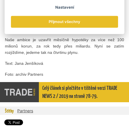
a investice, pojištění nemovitosti nebo pojištění
Nastavení
nepředpokládaných okolností, které mohou v životě nastat.
Přijmout všechny
Jaké jsou vaše vize? Máte představu, jak velký byznys
budete v rámci této franšízy Partners market dělat?
Naše ambice je uzavřít měsíčně hypotéky za více než 100
milionů korun, za rok tedy přes miliardu. Nyní se zatím
rozjíždíme, jedeme tak na čtvrtinu plynu.
Text: Jana Jenšíková
Foto: archiv Partners
Celý článek si přečtěte v tištěné verzi TRADE
NEWS 2 / 2019 na straně 78-79.
Štítky
Partners