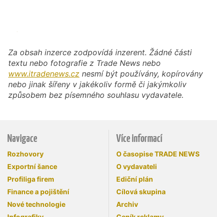
Za obsah inzerce zodpovídá inzerent. Žádné části
textu nebo fotografie z Trade News nebo
www.itradenews.cz
nesmí být používány, kopírovány
nebo jinak šířeny v jakékoliv formě či jakýmkoliv
způsobem bez písemného souhlasu vydavatele.
Navigace
Více informací
Rozhovory
O časopise TRADE NEWS
Exportní šance
O vydavateli
Profiliga firem
Ediční plán
Finance a pojištění
Cílová skupina
Nové technologie
Archiv
Infografiky
Ceník reklamy