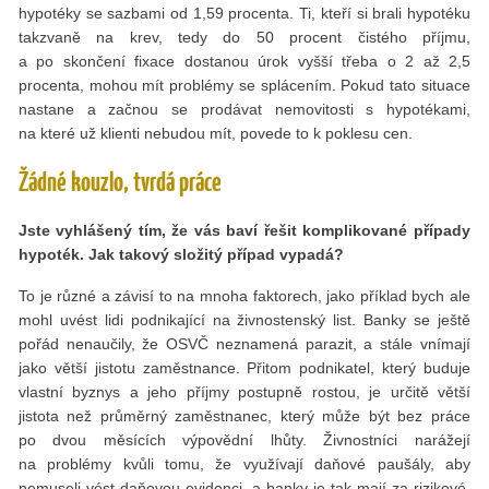
hypotéky se sazbami od 1,59 procenta. Ti, kteří si brali hypotéku
takzvaně na krev, tedy do 50 procent čistého příjmu,
a po skončení fixace dostanou úrok vyšší třeba o 2 až 2,5
procenta, mohou mít problémy se splácením. Pokud tato situace
nastane a začnou se prodávat nemovitosti s hypotékami,
na které už klienti nebudou mít, povede to k poklesu cen.
Žádné kouzlo, tvrdá práce
Jste vyhlášený tím, že vás baví řešit komplikované případy
hypoték. Jak takový složitý případ vypadá?
To je různé a závisí to na mnoha faktorech, jako příklad bych ale
mohl uvést lidi podnikající na živnostenský list. Banky se ještě
pořád nenaučily, že OSVČ neznamená parazit, a stále vnímají
jako větší jistotu zaměstnance. Přitom podnikatel, který buduje
vlastní byznys a jeho příjmy postupně rostou, je určitě větší
jistota než průměrný zaměstnanec, který může být bez práce
po dvou měsících výpovědní lhůty. Živnostníci narážejí
na problémy kvůli tomu, že využívají daňové paušály, aby
nemuseli vést daňovou evidenci, a banky je tak mají za rizikové.