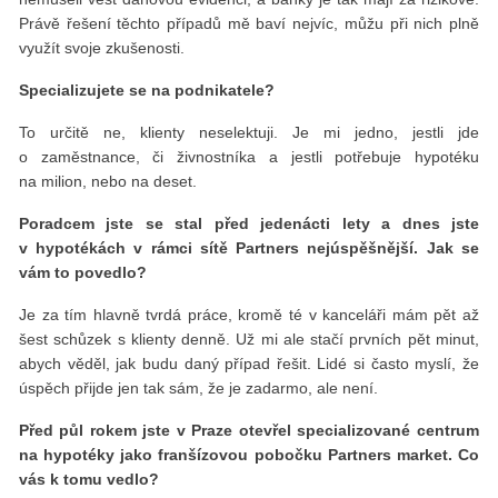
Právě řešení těchto případů mě baví nejvíc, můžu při nich plně
využít svoje zkušenosti.
Specializujete se na podnikatele?
To určitě ne, klienty neselektuji. Je mi jedno, jestli jde
o zaměstnance, či živnostníka a jestli potřebuje hypotéku
na milion, nebo na deset.
Poradcem jste se stal před jedenácti lety a dnes jste
v hypotékách v rámci sítě Partners nejúspěšnější. Jak se
vám to povedlo?
Je za tím hlavně tvrdá práce, kromě té v kanceláři mám pět až
šest schůzek s klienty denně. Už mi ale stačí prvních pět minut,
abych věděl, jak budu daný případ řešit. Lidé si často myslí, že
úspěch přijde jen tak sám, že je zadarmo, ale není.
Před půl rokem jste v Praze otevřel specializované centrum
na hypotéky jako franšízovou pobočku Partners market. Co
vás k tomu vedlo?