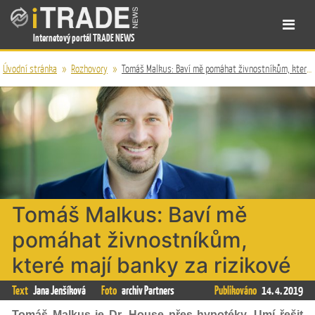
Internetový portál TRADE NEWS
Úvodní stránka
»
Rozhovory
»
Tomáš Malkus: Baví mě pomáhat živnostníkům, které mají banky za rizikové
Tomáš Malkus: Baví mě
pomáhat živnostníkům,
které mají banky za rizikové
Text
Jana Jenšíková
Foto
archiv Partners
Publikováno
14. 4. 2019
Tomáš Malkus je Dr. House přes hypotéky. Umí řešit