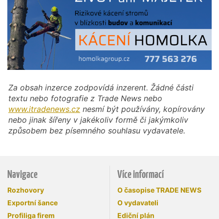
Za obsah inzerce zodpovídá inzerent. Žádné části
textu nebo fotografie z Trade News nebo
www.itradenews.cz
nesmí být používány, kopírovány
nebo jinak šířeny v jakékoliv formě či jakýmkoliv
způsobem bez písemného souhlasu vydavatele.
Navigace
Více informací
Rozhovory
O časopise TRADE NEWS
Exportní šance
O vydavateli
Profiliga firem
Ediční plán