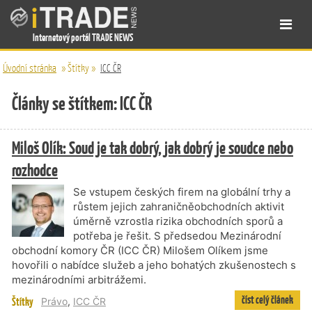
Internetový portál TRADE NEWS
Úvodní stránka
»
Štítky
»
ICC ČR
Články se štítkem: ICC ČR
Miloš Olík: Soud je tak dobrý, jak dobrý je soudce nebo
rozhodce
Se vstupem českých firem na globální trhy a
růstem jejich zahraničněobchodních aktivit
úměrně vzrostla rizika obchodních sporů a
potřeba je řešit. S předsedou Mezinárodní
obchodní komory ČR (ICC ČR) Milošem Olíkem jsme
hovořili o nabídce služeb a jeho bohatých zkušenostech s
mezinárodními arbitrážemi.
číst celý článek
Štítky
Právo
,
ICC ČR