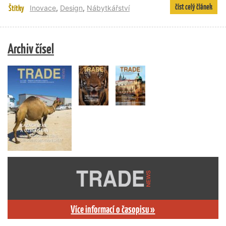
číst celý článek
Štítky
Inovace
,
Design
,
Nábytkářství
Archiv čísel
Více informací o časopisu »