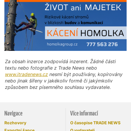
Za obsah inzerce zodpovídá inzerent. Žádné části
textu nebo fotografie z Trade News nebo
www.itradenews.cz
nesmí být používány, kopírovány
nebo jinak šířeny v jakékoliv formě či jakýmkoliv
způsobem bez písemného souhlasu vydavatele.
Navigace
Více informací
Rozhovory
O časopise TRADE NEWS
Exportní šance
O vydavateli