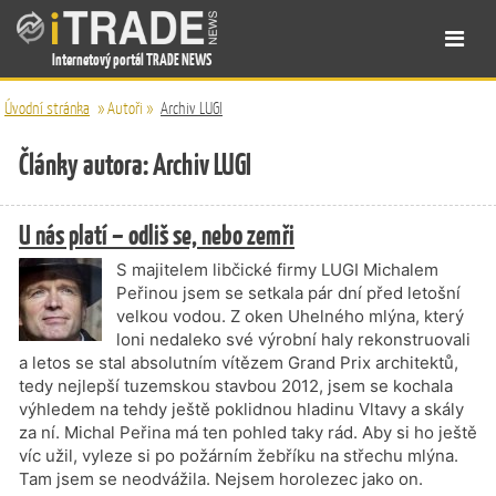
Internetový portál TRADE NEWS
Úvodní stránka
»
Autoři
»
Archiv LUGI
Články autora: Archiv LUGI
U nás platí – odliš se, nebo zemři
S majitelem libčické firmy LUGI Michalem
Peřinou jsem se setkala pár dní před letošní
velkou vodou. Z oken Uhelného mlýna, který
loni nedaleko své výrobní haly rekonstruovali
a letos se stal absolutním vítězem Grand Prix architektů,
tedy nejlepší tuzemskou stavbou 2012, jsem se kochala
výhledem na tehdy ještě poklidnou hladinu Vltavy a skály
za ní. Michal Peřina má ten pohled taky rád. Aby si ho ještě
víc užil, vyleze si po požárním žebříku na střechu mlýna.
Tam jsem se neodvážila. Nejsem horolezec jako on.