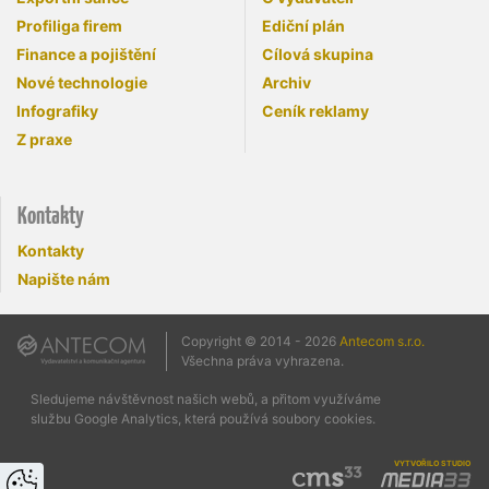
Profiliga firem
Ediční plán
Finance a pojištění
Cílová skupina
Nové technologie
Archiv
Infografiky
Ceník reklamy
Z praxe
Kontakty
Kontakty
Napište nám
Copyright © 2014 - 2026
Antecom s.r.o.
Všechna práva vyhrazena.
Sledujeme návštěvnost našich webů, a přitom využíváme
službu Google Analytics, která používá soubory cookies.
vytvořilo studio