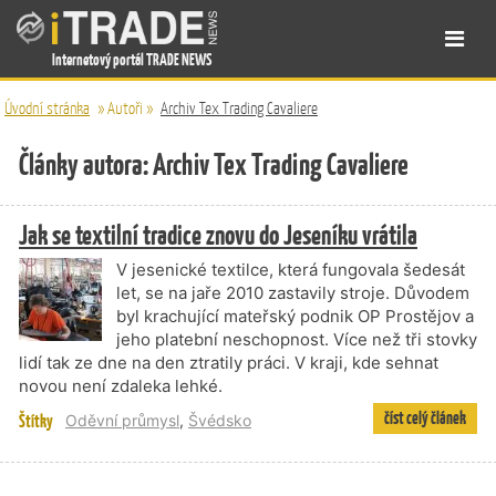
Internetový portál TRADE NEWS
Úvodní stránka
»
Autoři
»
Archiv Tex Trading Cavaliere
Články autora: Archiv Tex Trading Cavaliere
Jak se textilní tradice znovu do Jeseníku vrátila
V jesenické textilce, která fungovala šedesát
let, se na jaře 2010 zastavily stroje. Důvodem
byl krachující mateřský podnik OP Prostějov a
jeho platební neschopnost. Více než tři stovky
lidí tak ze dne na den ztratily práci. V kraji, kde sehnat
novou není zdaleka lehké.
číst celý článek
Štítky
Oděvní průmysl
,
Švédsko