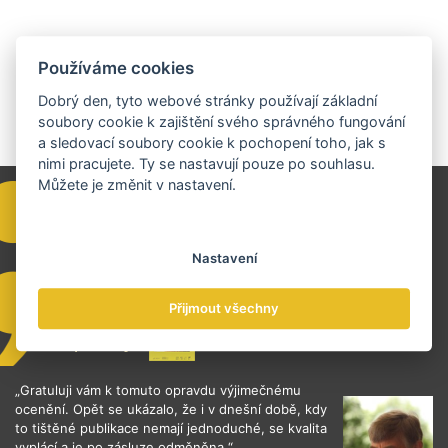
Používáme cookies
Dobrý den, tyto webové stránky používají základní
soubory cookie k zajištění svého správného fungování
a sledovací soubory cookie k pochopení toho, jak s
nimi pracujete. Ty se nastavují pouze po souhlasu.
Můžete je změnit v nastavení.
Nastavení
Přijmout všechny
„Gratuluji vám k tomuto opravdu výjimečnému
ocenění. Opět se ukázalo, že i v dnešní době, kdy
to tištěné publikace nemají jednoduché, se kvalita
vyplácí a je po zásluze odměněna.“