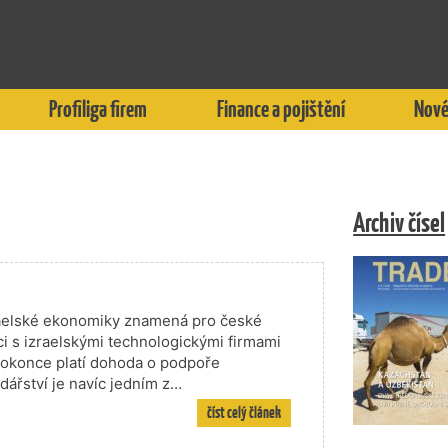
Profiliga firem
Finance a pojištění
Nové
Archiv čísel
zraelské ekonomiky znamená pro české
ci s izraelskými technologickými firmami
okonce platí dohoda o podpoře
ářství je navíc jedním z…
číst celý článek