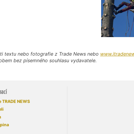
ti textu nebo fotografie z Trade News nebo
www.itradenew
působem bez písemného souhlasu vydavatele.
mací
se TRADE NEWS
li
n
upina