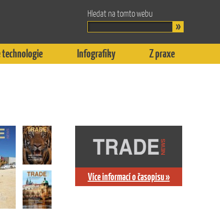
Hledat na tomto webu
 technologie
Infografiky
Z praxe
Více informací o časopisu »