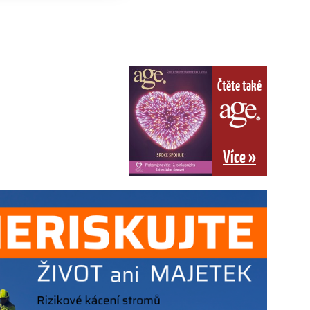
Čtěte také
Více »