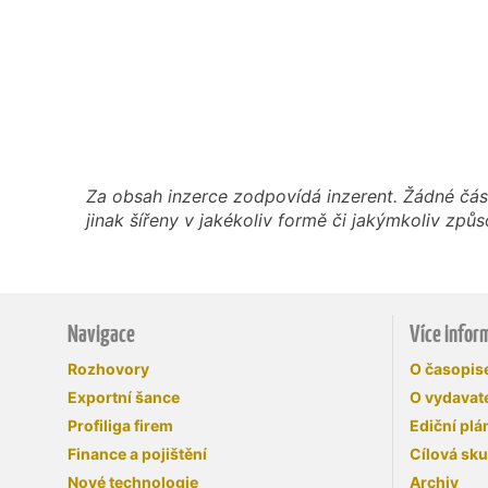
Za obsah inzerce zodpovídá inzerent. Žádné čás
jinak šířeny v jakékoliv formě či jakýmkoliv z
Navigace
Více infor
Rozhovory
O časopi
Exportní šance
O vydavate
Profiliga firem
Ediční plá
Finance a pojištění
Cílová sk
Nové technologie
Archiv