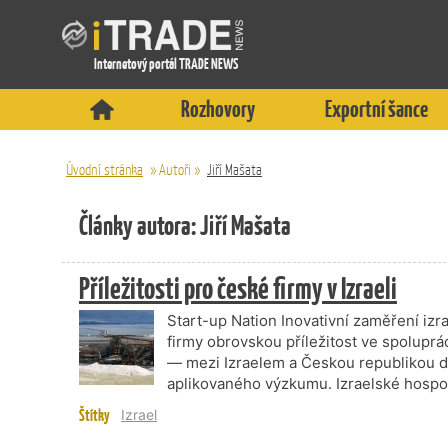
Internetový portál TRADE NEWS
Rozhovory
Exportní šance
Úvodní stránka
»
Autoři
»
Jiří Mašata
Články autora: Jiří Mašata
Příležitosti pro české firmy v Izraeli
Start-up Nation Inovativní zaměření i
firmy obrovskou příležitost ve spoluprá
— mezi Izraelem a Českou republikou d
aplikovaného výzkumu. Izraelské hospod
Štítky
Izrael