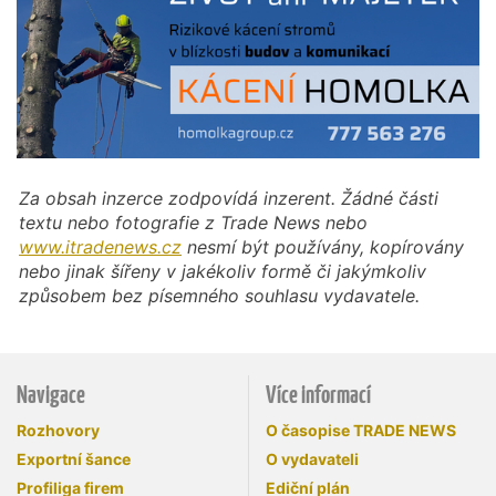
Za obsah inzerce zodpovídá inzerent. Žádné části
textu nebo fotografie z Trade News nebo
www.itradenews.cz
nesmí být používány, kopírovány
nebo jinak šířeny v jakékoliv formě či jakýmkoliv
způsobem bez písemného souhlasu vydavatele.
Navigace
Více informací
Rozhovory
O časopise TRADE NEWS
Exportní šance
O vydavateli
Profiliga firem
Ediční plán