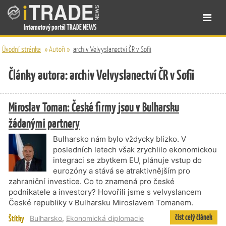
Internetový portál TRADE NEWS
Úvodní stránka
»
Autoři
»
archiv Velvyslanectví ČR v Sofii
Články autora: archiv Velvyslanectví ČR v Sofii
Miroslav Toman: České firmy jsou v Bulharsku
žádanými partnery
Bulharsko nám bylo vždycky blízko. V
posledních letech však zrychlilo ekonomickou
integraci se zbytkem EU, plánuje vstup do
eurozóny a stává se atraktivnějším pro
zahraniční investice. Co to znamená pro české
podnikatele a investory? Hovořili jsme s velvyslancem
České republiky v Bulharsku Miroslavem Tomanem.
číst celý článek
Štítky
Bulharsko
,
Ekonomická diplomacie