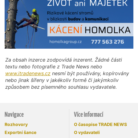
Za obsah inzerce zodpovídá inzerent. Žádné části
textu nebo fotografie z Trade News nebo
www.itradenews.cz
nesmí být používány, kopírovány
nebo jinak šířeny v jakékoliv formě či jakýmkoliv
způsobem bez písemného souhlasu vydavatele.
Navigace
Více informací
Rozhovory
O časopise TRADE NEWS
Exportní šance
O vydavateli