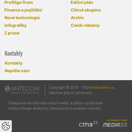
Profiliga firem
Ediční plán
Finance a pojištění
Cílová skupina
Nové technologie
Archiv
Infografiky
Ceník reklamy
Z praxe
Kontakty
Kontakty
Napište nám
Copyright © 2014 - 2026
Antecom s.r.o.
Všechna práva vyhrazena.
Sledujeme návštěvnost našich webů, a přitom využíváme
službu Google Analytics, která používá soubory cookies.
vytvořilo studio