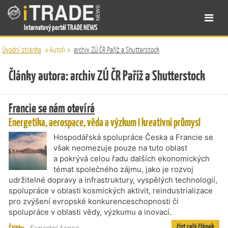
Internetový portál TRADE NEWS
Úvodní stránka
»
Autoři
»
archiv ZÚ ČR Paříž a Shutterstock
Články autora: archiv ZÚ ČR Paříž a Shutterstock
Francie se nám otevírá
Energetika, aerospace, věda a výzkum i kreativní průmysl
Hospodářská spolupráce Česka a Francie se
však neomezuje pouze na tuto oblast
a pokrývá celou řadu dalších ekonomických
témat společného zájmu, jako je rozvoj
udržitelné dopravy a infrastruktury, vyspělých technologií,
spolupráce v oblasti kosmických aktivit, reindustrializace
pro zvýšení evropské konkurenceschopnosti či
spolupráce v oblasti vědy, výzkumu a inovací.
číst celý článek
Exportní šance