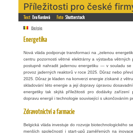
Příležitosti pro české firm
Text
Eva Kordová
Foto
Shutterstock
Belgie
Energetika
Nová vláda podporuje transformaci na „zelenou energetiku"
centru pozornosti větrné elektrárny a výstavba větrných
postupně nahradit jadernou energetiku — v souladu se
provoz jaderných reaktorů v roce 2025. Důraz nebo převá
2025. Důraz je kladen na konverzi energie získané z větru
skladování této energie a její dopravy úpravou dosavadn
energetiky tak skýtá příležitosti pro dodávky zařízení 
dopravu energií i technologie související s ukončováním p
Zdravotnictví a farmacie
Belgická vláda investuje do rozvoje biotechnologického se
menších společností i start-upů zaměřených na inovace,