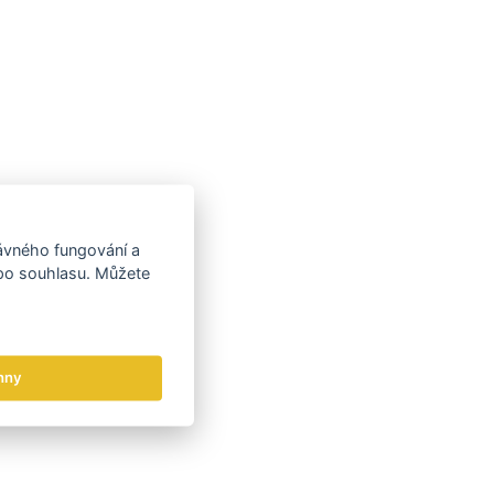
rávného fungování a
 po souhlasu. Můžete
hny