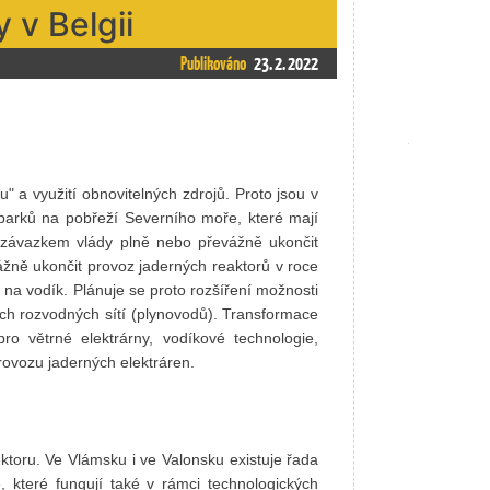
y v Belgii
Publikováno
23. 2. 2022
 a využití obnovitelných zdrojů. Proto jsou v
 parků na pobřeží Severního moře, které mají
 závazkem vlády plně nebo převážně ukončit
žně ukončit provoz jaderných reaktorů v roce
 na vodík. Plánuje se proto rozšíření možnosti
ích rozvodných sítí (plynovodů). Transformace
pro větrné elektrárny, vodíkové technologie,
rovozu jaderných elektráren.
ktoru. Ve Vlámsku i ve Valonsku existuje řada
 které fungují také v rámci technologických