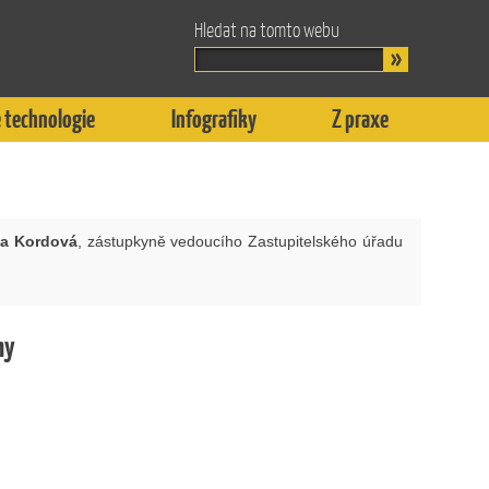
Hledat na tomto webu
 technologie
Infografiky
Z praxe
a Kordová
, zástupkyně vedoucího Zastupitelského úřadu
hy