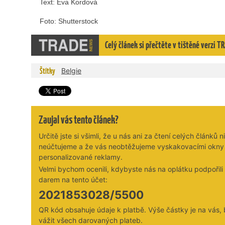
Text: Eva Kordová
Foto: Shutterstock
Celý článek si přečtěte v tištěné verzi 
Štítky
Belgie
Zaujal vás tento článek?
Určitě jste si všimli, že u nás ani za čtení celých článků n
neúčtujeme a že vás neobtěžujeme vyskakovacími okny
personalizované reklamy.
Velmi bychom ocenili, kdybyste nás na oplátku podpořil
darem na tento účet:
2021853028/5500
QR kód obsahuje údaje k platbě. Výše částky je na vás,
vážit všech darovaných plateb.