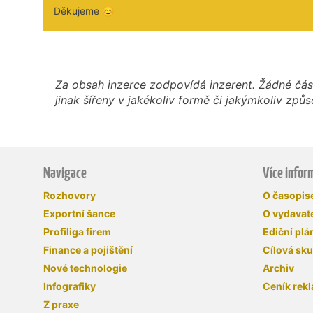
Děkujeme 😊
Za obsah inzerce zodpovídá inzerent. Žádné čás
jinak šířeny v jakékoliv formě či jakýmkoliv z
Navigace
Více infor
Rozhovory
O časopi
Exportní šance
O vydavate
Profiliga firem
Ediční plá
Finance a pojištění
Cílová sk
Nové technologie
Archiv
Infografiky
Ceník rek
Z praxe