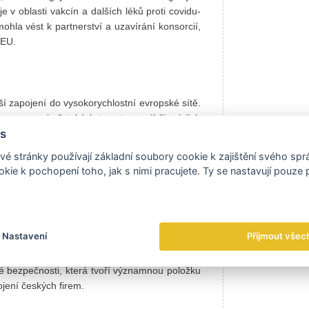
 v oblasti vakcín a dalších léků proti covidu-
hla vést k partnerství a uzavírání konsorcií,
 EU.
lší zapojení do vysokorychlostní evropské sítě.
vozu meziměstských tras tramvají či s jejich
s
ké pro nákladní dopravu, která by využila již
v Antverpách jako mezinárodních uzlů s ambicí
é stránky používají základní soubory cookie k zajištění svého sp
hod na elektromobilitu je v Belgii omezen tím,
kie k pochopení toho, jak s nimi pracujete. Ty se nastavují pouze
osobní i nákladní a námořní dopravu. Ve všech
ní se do dodavatelských řetězců.
Nastavení
Přijmout všec
avotnictví. Belgický Národní plán obnovy počítá
ické bezpečnosti, která tvoří významnou položku
ojení českých firem.