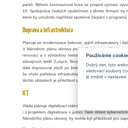
parků. Během koronavirové krize se projevil význam vývoje
19. Spolupráce českých společností s těmito firmami by mo
které by umožnilo například společné čerpání z programů
Doprava a infrastruktura
Plánuje se modernizace železnic, jejich infrastruktury i da
V Národním plánu obnovy počítá Belgie s rozšířením pro
Používáme cookie
renovací a s výstavbou metra. Plány na expanzi platí ta
stávajících letišť (Lutych, Brusel-Zaventem) i přístavu 
Dobrý den, tyto webov
dále dopravovat zboží po železnici v širším regionu. Přec
sledovací soubory coo
že chybí potřebná infrastruktura dobíjecích stanic pro 
je změnit v nastavení.
těchto oblastech je příležitost pro české firmy pro zapoje
ICT
Vláda plánuje digitalizaci státní správy včetně sektoru zdr
i s projektem digitalizace v justici. Také oblast kybernet
Národního plánu obnovy, by mohla být příležitostí pro zap