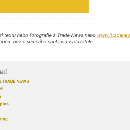
ti textu nebo fotografie z Trade News nebo
www.itradenew
působem bez písemného souhlasu vydavatele.
mací
se TRADE NEWS
li
n
upina
lamy