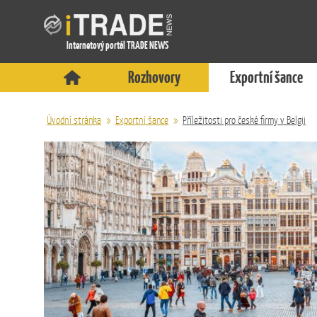
Internetový portál TRADE NEWS
Rozhovory
Exportní šance
Úvodní stránka
»
Exportní šance
»
Příležitosti pro české firmy v Belgii