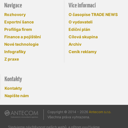
Navigace
Více informací
Rozhovory
O časopise TRADE NEWS
Exportní šance
O vydavateli
Profiliga firem
Ediční plán
Finance a pojištění
Cílová skupina
Nové technologie
Archiv
Infografiky
Ceník reklamy
Z praxe
Kontakty
Kontakty
Napište nám
Copyright © 2014 - 2026
Antecom s.r.o.
Všechna práva vyhrazena.
Sledujeme návštěvnost našich webů, a přitom využíváme