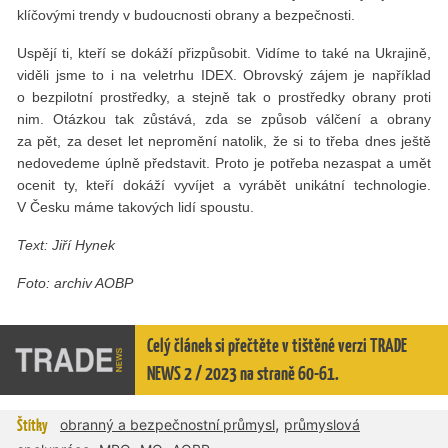
klíčovými trendy v budoucnosti obrany a bezpečnosti.
Uspějí ti, kteří se dokáží přizpůsobit. Vidíme to také na Ukrajině,
viděli jsme to i na veletrhu IDEX. Obrovský zájem je například
o bezpilotní prostředky, a stejně tak o prostředky obrany proti
nim. Otázkou tak zůstává, zda se způsob válčení a obrany
za pět, za deset let nepromění natolik, že si to třeba dnes ještě
nedovedeme úplně představit. Proto je potřeba nezaspat a umět
ocenit ty, kteří dokáží vyvíjet a vyrábět unikátní technologie.
V Česku máme takových lidí spoustu.
Text: Ji
ří Hynek
Foto: archiv AOBP
Celý článek si přečtěte v tištěné verzi TRADE
NEWS 2 / 2023 na straně 60-61.
,
Štítky
obranný a bezpečnostní průmysl
průmyslová