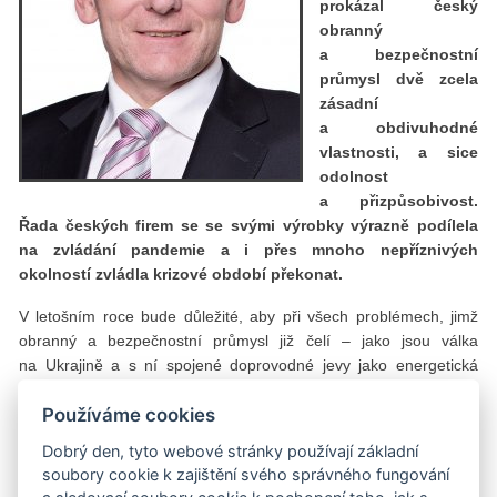
proká
zal
český
obranný
a bezpečnostní
průmysl dvě zcela
zásadní
a obdivuhodn
é
vlastnosti, a sice
odolnost
a přizpůsobivost.
Ř
ada
českých firem se se svými výrobky výrazně podílela
na zvládání pandemie a i přes mnoho nepříznivých
okolností zvládla krizov
é
období překonat.
V letošním roce bude důležité, aby při všech problémech, jimž
obranný a bezpečnostní průmysl již čelí – jako jsou válka
na Ukrajině a s ní spojené doprovodné jevy jako energetická
krize či vysoké ceny nebo přímo nedostatek základních materiálů
Používáme cookies
a surovin, ale také nedostatek pracovníků – nedocházelo ještě
ke ztěžování jeho podnikání ze strany státních úřadů či orgánů
Dobrý den, tyto webové stránky používají základní
Evropské unie. Nyní více než kdy jindy musíme spolupracovat
soubory cookie k zajištění svého správného fungování
a táhnout za jeden provaz. I když může současná situace působit