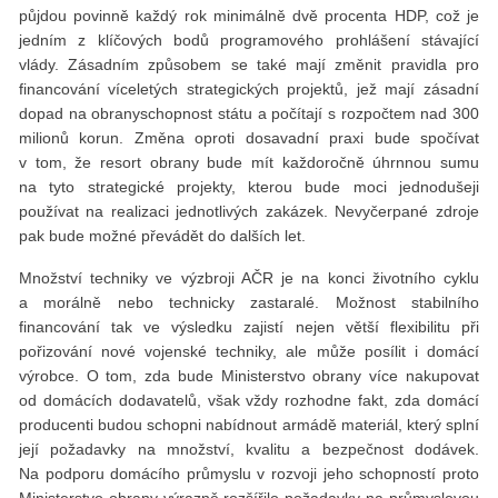
půjdou povinně každý rok minimálně dvě procenta HDP, což je
jedním z klíčových bodů programového prohlášení stávající
vlády. Zásadním způsobem se také mají změnit pravidla pro
financování víceletých strategických projektů, jež mají zásadní
dopad na obrany­schopnost státu a počítají s rozpočtem nad 300
milionů korun. Změna oproti dosavadní praxi bude spočívat
v tom, že resort obrany bude mít každoročně úhrnnou sumu
na tyto strategické projekty, kterou bude moci jednodušeji
používat na realizaci jednotlivých zakázek. Nevyčerpané zdroje
pak bude možné převádět do dalších let.
Množství techniky ve výzbroji AČR je na konci životního cyklu
a morálně nebo technicky zastaralé. Možnost stabilního
financování tak ve výsledku zajistí nejen větší flexibilitu při
pořizování nové vojenské techniky, ale může posílit i domácí
výrobce. O tom, zda bude Ministerstvo obrany více nakupovat
od domácích dodavatelů, však vždy rozhodne fakt, zda domácí
producenti budou schopni nabídnout armádě materiál, který splní
její požadavky na množství, kvalitu a bezpečnost dodávek.
Na podporu domácího průmyslu v rozvoji jeho schopností proto
Ministerstvo obrany výrazně rozšířilo požadavky na průmyslovou