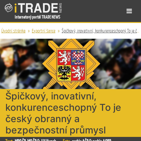
Internetový portál TRADE NEWS
Úvodní stránka
»
Exportní šance
»
Špičkový, inovativní, konkurenceschopný To je český obranný a bezpečnostní průmysl
Špičkový, inovativní,
konkurenceschopný To je
český obranný a
bezpečnostní průmysl