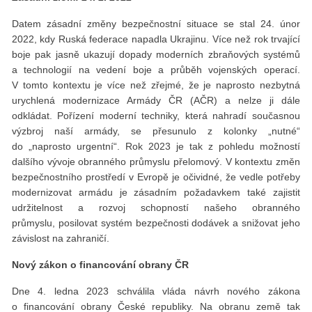
Datem zásadní změny bezpečnostní situace se stal 24. únor
2022, kdy Ruská federace napadla Ukrajinu. Více než rok trvající
boje pak jasně ukazují dopady moderních zbraňových systémů
a technologií na vedení boje a průběh vojenských operací.
V tomto kontextu je více než zřejmé, že je naprosto nezbytná
urychlená modernizace Armády ČR (AČR) a nelze ji dále
odkládat. Pořízení moderní techniky, která nahradí současnou
výzbroj naší armády, se přesunulo z kolonky „nutné“
do „naprosto urgentní“. Rok 2023 je tak z pohledu možností
dalšího vývoje obranného průmyslu přelomový. V kontextu změn
bezpečnostního prostředí v Evropě je očividné, že vedle potřeby
modernizovat armádu je zásadním požadavkem také zajistit
udržitelnost a rozvoj schopností našeho obranného
průmyslu, posilovat systém bezpečnosti dodávek a snižovat jeho
závislost na zahraničí.
Nový zákon o financování obrany ČR
Dne 4. ledna 2023 schválila vláda návrh nového zákona
o financování obrany České republiky. Na obranu země tak