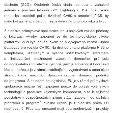
obchodu (G2G). Obdobně česká vláda rozhodla o zahájení
jednání o pořízení letounů F-35 Lightning z USA. Zda Česká
republika skutečně pořídí švédské CV90 a americké F-35, by
mělo být jasné již v červnu, respektive v říjnu tohoto roku u F-35.
Z hlediska průmyslové spolupráce jde u bojových vozidel pěchoty
o lokalizaci výroby, zapojení se do technologického vývoje
platformy CV či vybudování školicího a vývojového centra Global
BattleLab pro vozidla CV-90. Na druhou stranu platforma F-35 je
kompletním, uzavřeným a vysoce sofistikovaným systémem
s limitovanými možnostmi zapojení domácího průmyslu
do dodavatelského řetězce výrobce, jímž je společnost Lockheed
Martin. I přesto je v rámci probíhajícího vyjednávání s americkou
stranou kladen maximální důraz na zapojení domácích podniků
do programu. S ohledem na legislativu EU je v rámci průmyslové
spolupráce možné řešit zapojení pouze do oblasti vojenských
technologií a produkce vojenských komponent, a to k zajištění
podstatných bezpečnostních zájmů státu. Zapojení do civilních
programů a programů dvojího určení je z hlediska práva EU
nepřípustné. Přes tato omezení mají oba modernizační projekty