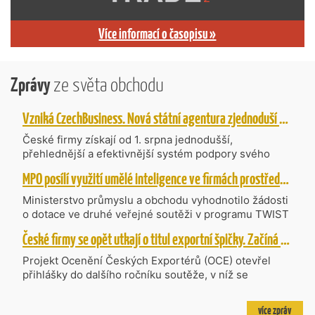
Více informací o časopisu »
Zprávy
ze světa obchodu
Vzniká CzechBusiness. Nová státní agentura zjednoduší podporu českých firem
České firmy získají od 1. srpna jednodušší,
přehlednější a efektivnější systém podpory svého
podnikání. Vzniká nová státní agentura
MPO posílí využití umělé inteligence ve firmách prostřednictvím 40 projektů z programu TWIST
CzechBusiness, která propojuje dosavadní
kompetence agentur CzechTrade a CzechInvest.
Ministerstvo průmyslu a obchodu vyhodnotilo žádosti
Firmám nabídne jednoho partnera pro rozvoj od
o dotace ve druhé veřejné soutěži v programu TWIST
inovací až po zahraniční expanzi.
– Transfer, Výzkum, Vývoj a Inovace pro Strategické
České firmy se opět utkají o titul exportní špičky. Začíná další ročník Ocenění Českých Exportérů
Technologie, do které bylo podáno 318 návrhů
projektů požadujících dotaci o celkovém objemu 4,27
Projekt Ocenění Českých Exportérů (OCE) otevřel
mld. Kč. Částkou 630 mil. Kč bude podpořeno čtyřicet
přihlášky do dalšího ročníku soutěže, v níž se
nejlépe hodnocených projektů zaměřených na
úspěšné ryze české firmy opět utkají o prestižní titul.
výzkum v oblasti umělé inteligence a její aplikace do
Projekt dlouhodobě vyzdvihuje, podporuje a oceňuje
více zpráv
podnikových procesů a do vývoje nových produktů na