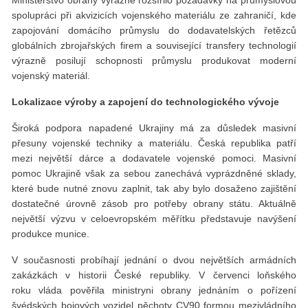
spolupráci při akvizicích vojenského materiálu ze zahraničí, kde
zapojování domácího průmyslu do dodavatelských řetězců
globálních zbrojařských firem a související transfery technologií
výrazně posilují schopnosti průmyslu produkovat moderní
vojenský materiál.
Lokalizace výroby a zapojení do technologick
é
ho vývoje
Široká podpora napadené Ukrajiny má za důsledek masivní
přesuny vojenské techniky a materiálu. Česká republika patří
mezi největší dárce a dodavatele vojenské pomoci. Masivní
pomoc Ukrajině však za sebou zanechává vyprázdněné sklady,
které bude nutné znovu zaplnit, tak aby bylo dosaženo zajištění
dostatečné úrovně zásob pro potřeby obrany státu. Aktuálně
největší výzvu v celoevropském měřítku představuje navýšení
produkce munice.
V současnosti probíhají jednání o dvou největších armádních
zakázkách v historii České republiky. V červenci loňského
roku vláda pověřila ministryni obrany jednáním o pořízení
švédských bojových vozidel pěchoty CV90 formou mezivládního