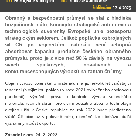
Text
MPO ČR, MO ČR & Jiří Hynek
Foto
archiv AČR & archiv AOBP
Publikováno
12. 4. 2023
Obranný a bezpečnostní průmysl se stal z hlediska
bezpečnosti státu, konceptu strategické autonomie a
technologické suverenity Evropské unie bezesporu
strategickým sektorem. Jelikož poptávka ozbrojených
sil ČR po vojenském materiálu není schopná
absorbovat kapacitu produkce českého obranného
průmyslu, proto je z více než 90 % závislý na vývozu
svých špičkových, inovativních a
konkurenceschopných výrobků na zahraniční trhy.
Objem vývozu vojenského materiálu má již několik let vzrůstající
tendenci (s výjimkou poklesu v roce 2021 ovlivněného covidovou
pandemií). Výroční zpráva o kontrole vývozu vojenského
materiálu, ručních zbraní pro civilní použití a zboží a technologií
dvojího užití v České republice za rok 2022 bude předložena
vládě ČR sice až v polovině roku, nicméně lze očekávat další
významný nárůst exportu.
Zásadní zlom: 24. 2. 2022