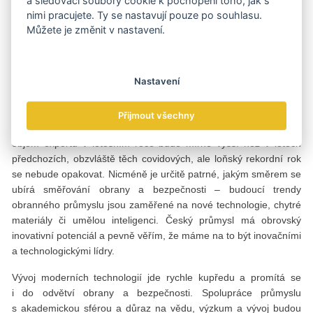
a sledovací soubory cookie k pochopení toho, jak s
pro podniky v oblasti obrany velmi příznivě, často zároveň
nimi pracujete. Ty se nastavují pouze po souhlasu.
přichází s neuvěřitelným tlakem, nerealistickými očekáváními
Můžete je změnit v nastavení.
a různými výzvami vyplývajícími z předchozích dekád, kdy byl mír
považován za samozřejmost. A pokud bychom si měli z války
na Ukrajině něco „odnést“, tak přebírat zkušenosti a promítat je
Nastavení
do našich výrobků, aby byly konkurenceschopné.
Dále je zapotřebí si přiznat, že loňský rok byl pro český obranný
Přijmout všechny
a bezpečnostní průmysl rokem mimořádným. Odhadujeme, že
objem exportu v letošním roce bude mírně vyšší než v letech
předchozích, obzvláště těch covidových, ale loňský rekordní rok
se nebude opakovat. Nicméně je určitě patrné, jakým směrem se
ubírá směřování obrany a bezpečnosti – budoucí trendy
obranného průmyslu jsou zaměřené na nové technologie, chytré
materiály či umělou inteligenci. Český průmysl má obrovský
inovativní potenciál a pevně věřím, že máme na to být inovačními
a technologickými lídry.
Vývoj moderních technologií jde rychle kupředu a promítá se
i do odvětví obrany a bezpečnosti. Spolupráce průmyslu
s akademickou sférou a důraz na vědu, výzkum a vývoj budou