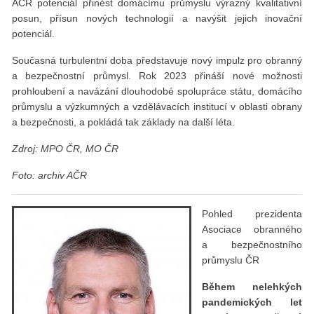
AČR potenciál přinést domácímu průmyslu výrazný kvalitativní
posun, přísun nových technologií a navýšit jejich inovační
potenciál.
Současná turbulentní doba představuje nový impulz pro obranný
a bezpečnostní průmysl. Rok 2023 přináší nové možnosti
prohloubení a navázání dlouhodobé spolupráce státu, domácího
průmyslu a výzkumných a vzdělávacích institucí v oblasti obrany
a bezpečnosti, a pokládá tak základy na další léta.
Zdroj: MPO Č
R, MO
ČR
Foto: archiv A
ČR
Pohled prezidenta
Asociace obranného
a bezpečnostního
průmyslu ČR
Během nelehkých
pandemických let