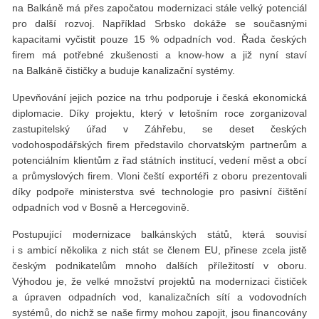
na Balkáně má přes započatou modernizaci stále velký potenciál
pro další rozvoj. Například Srbsko dokáže se současnými
kapacitami vyčistit pouze 15 % odpadních vod. Řada českých
firem má potřebné zkušenosti a know-how a již nyní staví
na Balkáně čističky a buduje kanalizační systémy.
Upevňování jejich pozice na trhu podporuje i česká ekonomická
diplomacie. Díky projektu, který v letošním roce zorganizoval
zastupitelský úřad v Záhřebu, se deset českých
vodohospodářských firem představilo chorvatským partnerům a
potenciálním klientům z řad státních institucí, vedení měst a obcí
a průmyslových firem. Vloni čeští exportéři z oboru prezentovali
díky podpoře ministerstva své technologie pro pasivní čištění
odpadních vod v Bosně a Hercegovině.
Postupující modernizace balkánských států, která souvisí
i s ambicí několika z nich stát se členem EU, přinese zcela jistě
českým podnikatelům mnoho dalších příležitostí v oboru.
Výhodou je, že velké množství projektů na modernizaci čističek
a úpraven odpadních vod, kanalizačních sítí a vodovodních
systémů, do nichž se naše firmy mohou zapojit, jsou financovány