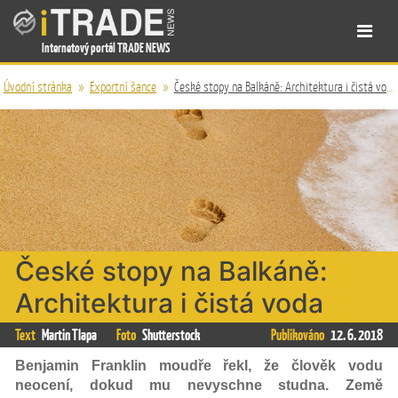
Internetový portál TRADE NEWS
Úvodní stránka
»
Exportní šance
»
České stopy na Balkáně: Architektura i čistá voda
České stopy na Balkáně:
Architektura i čistá voda
Text
Martin Tlapa
Foto
Shutterstock
Publikováno
12. 6. 2018
Benjamin Franklin moudře řekl, že člověk vodu
neocení, dokud mu nevyschne studna. Země