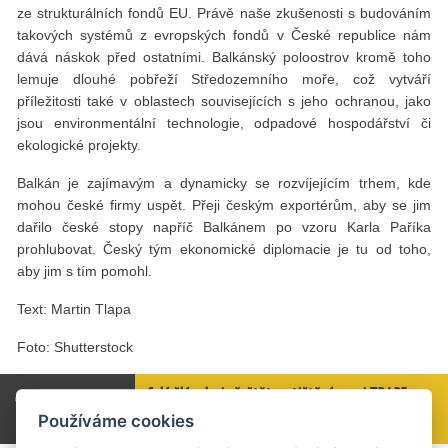
ze strukturálních fondů EU. Právě naše zkušenosti s budováním
takových systémů z evropských fondů v České republice nám
dává náskok před ostatními. Balkánský poloostrov kromě toho
lemuje dlouhé pobřeží Středozemního moře, což vytváří
příležitosti také v oblastech souvisejících s jeho ochranou, jako
jsou environmentální technologie, odpadové hospodářství či
ekologické projekty.
Balkán je zajímavým a dynamicky se rozvíjejícím trhem, kde
mohou české firmy uspět. Přeji českým exportérům, aby se jim
dařilo české stopy napříč Balkánem po vzoru Karla Paříka
prohlubovat. Český tým ekonomické diplomacie je tu od toho,
aby jim s tím pomohl.
Text: Martin Tlapa
Foto: Shutterstock
Celý článek si přečtěte v tištěné verzi TRADE
NEWS 3 / 2018 na straně 47.
Používáme cookies