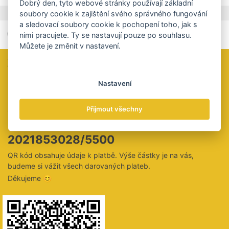
Dobrý den, tyto webové stránky používají základní
,
Štítky
Balkán
Srbsko
soubory cookie k zajištění svého správného fungování
a sledovací soubory cookie k pochopení toho, jak s
nimi pracujete. Ty se nastavují pouze po souhlasu.
Můžete je změnit v nastavení.
Zaujal vás tento článek?
Určitě jste si všimli, že u nás ani za čtení celých článků nic
Nastavení
neúčtujeme a že vás neobtěžujeme vyskakovacími okny
personalizované reklamy.
Přijmout všechny
Velmi bychom ocenili, kdybyste nás na oplátku podpořili
peněžitým darem na tento účet:
2021853028/5500
QR kód obsahuje údaje k platbě. Výše částky je na vás,
budeme si vážit všech darovaných plateb.
Děkujeme 😊