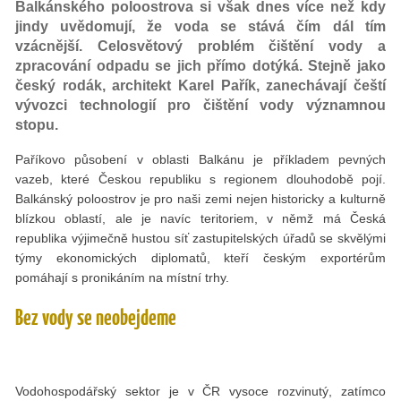
Balkánského poloostrova si však dnes více než kdy
jindy uvědomují, že voda se stává čím dál tím
vzácnější. Celosvětový problém čištění vody a
zpracování odpadu se jich přímo dotýká. Stejně jako
český rodák, architekt Karel Pařík, zanechávají čeští
vývozci technologií pro čištění vody významnou
stopu.
Paříkovo působení v oblasti Balkánu je příkladem pevných
vazeb, které Českou republiku s regionem dlouhodobě pojí.
Balkánský poloostrov je pro naši zemi nejen historicky a kulturně
blízkou oblastí, ale je navíc teritoriem, v němž má Česká
republika výjimečně hustou síť zastupitelských úřadů se skvělými
týmy ekonomických diplomatů, kteří českým exportérům
pomáhají s pronikáním na místní trhy.
Bez vody se neobejdeme
Vodohospodářský sektor je v ČR vysoce rozvinutý, zatímco