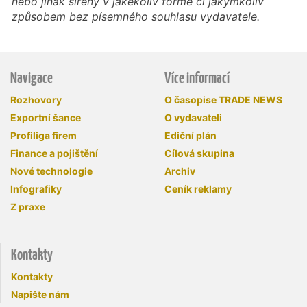
nebo jinak šířeny v jakékoliv formě či jakýmkoliv
způsobem bez písemného souhlasu vydavatele.
Navigace
Více informací
Rozhovory
O časopise TRADE NEWS
Exportní šance
O vydavateli
Profiliga firem
Ediční plán
Finance a pojištění
Cílová skupina
Nové technologie
Archiv
Infografiky
Ceník reklamy
Z praxe
Kontakty
Kontakty
Napište nám