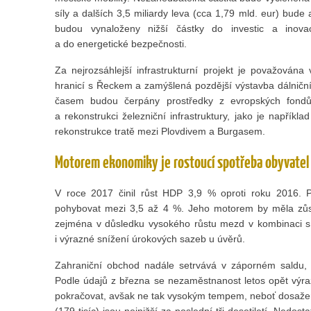
síly a dalších 3,5 miliardy leva (cca 1,79 mld. eur) bud
budou vynaloženy nižší částky do investic a inovac
a do energetické bezpečnosti.
Za nejrozsáhlejší infrastrukturní projekt je považován
hranicí s Řeckem a zamýšlená pozdější výstavba dálniční
časem budou čerpány prostředky z evropských fondů
a rekonstrukci železniční infrastruktury, jako je napříkl
rekonstrukce tratě mezi Plovdivem a Burgasem.
Motorem ekonomiky je rostoucí spotřeba obyvatel
V roce 2017 činil růst HDP 3,9 % oproti roku 2016. 
pohybovat mezi 3,5 až 4 %. Jeho motorem by měla zůsta
zejména v důsledku vysokého růstu mezd v kombinaci s 
i výrazné snížení úrokových sazeb u úvěrů.
Zahraniční obchod nadále setrvává v záporném saldu, 
Podle údajů z března se nezaměstnanost letos opět výraz
pokračovat, avšak ne tak vysokým tempem, neboť dosaže
(179 tisíc) jsou nejnižší za poslední tři desetiletí. Nedos