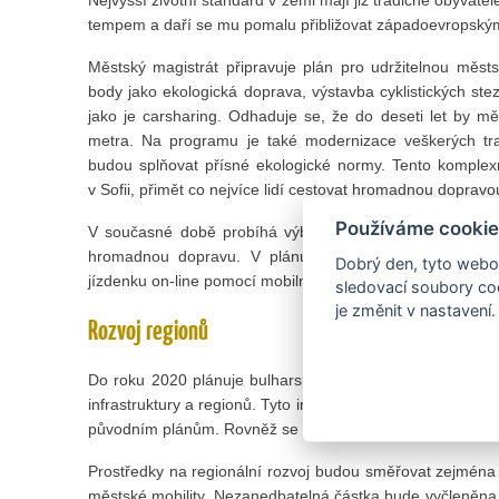
tempem a daří se mu pomalu přibližovat západoevropský
Městský magistrát připravuje plán pro udržitelnou městs
body jako ekologická doprava, výstavba cyklistických st
jako je carsharing. Odhaduje se, že do deseti let by m
metra. Na programu je také modernizace veškerých tr
budou splňovat přísné ekologické normy. Tento komplexn
v Sofii, přimět co nejvíce lidí cestovat hromadnou dopravo
Používáme cookie
V současné době probíhá výběrové řízení pro impleme
hromadnou dopravu. V plánu je zavedení nového elek
Dobrý den, tyto webov
jízdenku on-line pomocí mobilního telefonu či platební kart
sledovací soubory coo
je změnit v nastavení.
Rozvoj regionů
Do roku 2020 plánuje bulharská vláda investovat celkem 
infrastruktury a regionů. Tyto investice by měly pomoci ne
původním plánům. Rovněž se počítá se zvýšením zaměstn
Prostředky na regionální rozvoj budou směřovat zejména 
městské mobility. Nezanedbatelná částka bude vyčleněna i