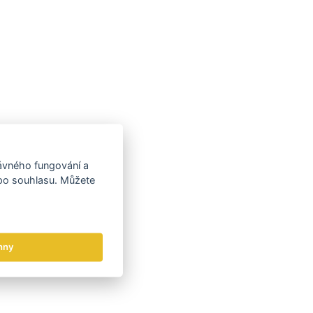
rávného fungování a
 po souhlasu. Můžete
hny