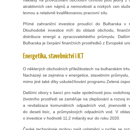
atraktivních cen nájmů a nemovitostí a nízkých cen služ
levnou a relativně kvalifikovanou pracovní sílu.
Přímé zahraniční investice proudící do Bulharska v r
Dlouhodobé investice míří do oblasti obchodu, finančn
distribuce energií a zpracovatelského průmyslu. Dal
Bulharska je čerpání finančních prostředků z Evropské uni
Energetika, stavebnictví i ICT
O některých obchodních příležitostech na bulharském trhu
Nacházejí se zejména v energetice, stavebním průmyslu, 
mimo jiné také díky uskutečňování programu Zelená úspo
Dalšími obory s šancí pro naše společnosti jsou vodoho
životního prostředí se zaměřuje na zlepšování a rozvoj i
a revitalizace komunálních odpadních vod, jmenovitě
do deseti tisíc, a průmyslových odpadních vod. V oblast
o investice v hodnotě 11,2 miliardy eur do roku 2020.
České technologie mohou najít uplatnění v rychle se rozví