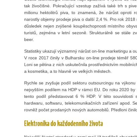
tak živočišné. Pokračující vzestup zažívá také trh s pi
milionu hektolitrů piva, to znamená, že nárůst oproti 
narostly objemy prodeje piva o další 2,4 %. Pro rok 2018
důsledek nejen zvýšené koupěschopnosti místního obyvat
turistů, zejména v letní sezoně. Strukturálně se stále zv
beer.
Statistiky ukazují významný nárůst on-line marketingu a ou
V roce 2017 činily v Bulharsku on-line prodeje téměř 580 
Loni se pětina z nich uskutečnila prostřednictvím mobilníc
a kosmetika, a to hlavně ve velkých městech.
Rychle se zvyšuje podíl sektoru outsourcingu na výkonu
nejvyšším podílem na HDP v rámci EU. Do roku 2020 by 
tento podíl představovat 6 % HDP. V této souvislosti se
hardwaru, softwaru, telekomunikačních zařízení apod. S
rovněž počet prodaných nových automobilů. Předloni činil
Elektronika do každodenního života
Nejvyšší životní standard v zemi mají již tradičně obyvatel