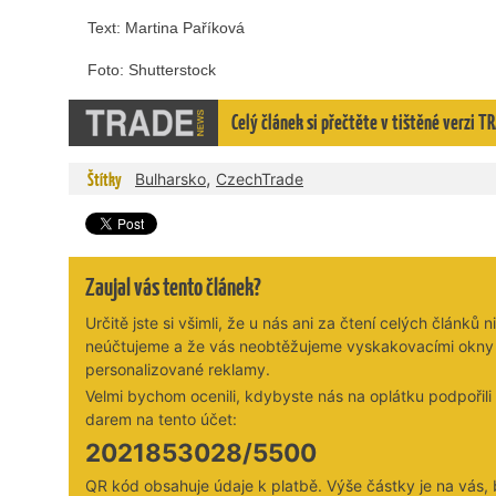
Text: Martina Paříková
Foto: Shutterstock
Celý článek si přečtěte v tištěné verzi
,
Štítky
Bulharsko
CzechTrade
Zaujal vás tento článek?
Určitě jste si všimli, že u nás ani za čtení celých článků n
neúčtujeme a že vás neobtěžujeme vyskakovacími okny
personalizované reklamy.
Velmi bychom ocenili, kdybyste nás na oplátku podpořil
darem na tento účet:
2021853028/5500
QR kód obsahuje údaje k platbě. Výše částky je na vás,