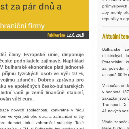
st za pár dnů a
průmyslových o
aby mohly pře
republiky a a
hraniční firmy
Publikováno
12. 6. 2018
Aktuální ten
Bulharské že
dší členy Evropské unie, disponuje
elektrických 
české podnikatele zajímavé. Například
Potenciální 
. V bulharské ekonomice platí jednotné
za poslední t
 příjmu fyzických osob ve výši 10 %,
alespoň 60 % m
 dvojímu zdanění. Dobrou zprávou pro
V současné do
 zisku ve společných česko-bulharských
v hodnotě 137 
ední řadě je země finančně stabilní,
zakázku jsou 
ován vůči euru.
Transport. Do
trace nových společností, konkrétně v řádu
41 nových voz
álem ve výši jednoho eura a zahraniční entity
Vláda započal
pro domácí, tak i zahraniční subjekty. Také
které budou t
ejnižších v EU. V Bulharsku lze využít velmi