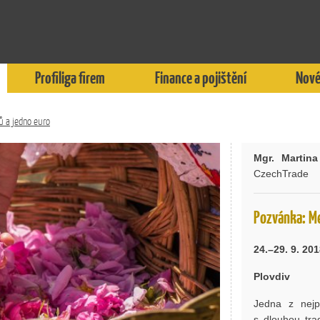
Profiliga firem
Finance a pojištění
Nové
ů a jedno euro
Mgr. Martina
CzechTrade
Pozvánka: Me
24.–29. 9. 20
Plovdiv
Jedna z nejp
s dlouhou trad