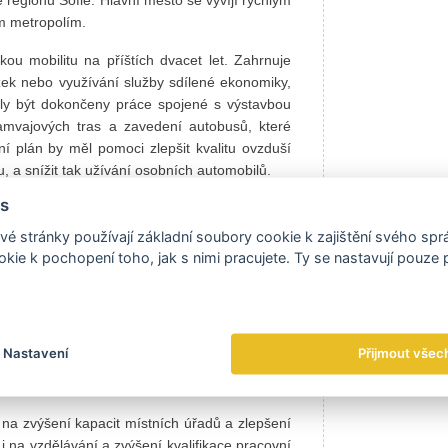
m metropolím.
kou mobilitu na příštích dvacet let. Zahrnuje
ezek nebo využívání služby sdílené ekonomiky,
ěly být dokončeny práce spojené s výstavbou
amvajových tras a zavedení autobusů, které
í plán by měl pomoci zlepšit kvalitu ovzduší
u, a snížit tak užívání osobních automobilů.
s
ntaci nového systému jízdenek pro městskou
tronického systému, který umožní zakoupit
é stránky používají základní soubory cookie k zajištění svého sp
y.
kie k pochopení toho, jak s nimi pracujete. Ty se nastavují pouze
22 miliard leva (cca 11,2 mld. eur) do vývoje
Nastavení
Přijmout všec
přímo zvýšit růst HDP o přibližně 10,3 % oproti
anosti o 5,4 %.
na zvýšení kapacit místních úřadů a zlepšení
 na vzdělávání a zvýšení kvalifikace pracovní