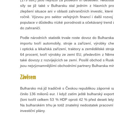
síly se již také v Bulharsku stal jedním z hlavních p
zlepšení situace ani v oblasti zahraničních investic, které
ročně. Výzvou pro sektor veřejných financí i další rozvoj
populace v důsledku nízké porodnosti a očekávaný trend úb
do zahraničí.
Podle národních statistik trvale roste dovoz do Bulharska,
importu tvoří automobily, stroje a zařízení, výrobky c
i optická a lékařská zařízení, traktory a zemědělské stroje
64 procent, tvoří výrobky ze zemí EU, především z Něme
také dovozy z rozvíjejících se zemí. Posílil obchod s Ru
jsou nejvýznamnějšími obchodními partnery Bulharska m
Závěrem
Bulharsko má již tradičně s Českou republikou záporné s
činilo 136 milionů eur. I když zatím ještě bulharský expor
(loni tvořil celkem 53 % HDP oproti 42 % před deseti lety
Na bulharském trhu je totiž znatelný nedostatek pracovní s
investiční plány.