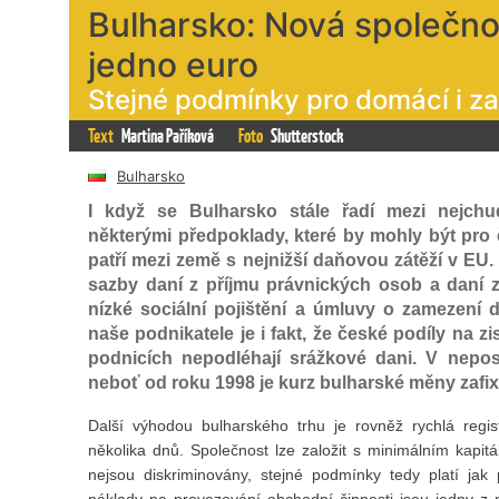
Bulharsko: Nová společno
jedno euro
Stejné podmínky pro domácí i za
Text
Martina Paříková
Foto
Shutterstock
Bulharsko
I když se Bulharsko stále řadí mezi nejchu
některými předpoklady, které by mohly být pro 
patří mezi země s nejnižší daňovou zátěží v EU
sazby daní z příjmu právnických osob a daní z
nízké sociální pojištění a úmluvy o zamezení
naše podnikatele je i fakt, že české podíly na
podnicích nepodléhají srážkové dani. V neposl
neboť od roku 1998 je kurz bulharské měny zafix
Další výhodou bulharského trhu je rovněž rychlá regis
několika dnů. Společnost lze založit s minimálním kapit
nejsou diskriminovány, stejné podmínky tedy platí jak 
náklady na provozování obchodní činnosti jsou jedny z n