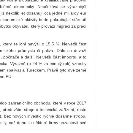
roblémů ekonomiky. Neočekává se výraznější
 již několik let dosahují cca jedné miliardy eur
 ekonomické aktivity bude pokračující stárnutí
ytku obyvatel, který provází migraci za prací
 který se loni navýšil o 15,5 %. Největší část
hemického průmyslu či paliva. Dále se dováží
, počítače a další. Největší část importu, a to
cka. Výrazně (o 24 % za minulý rok) vzrostly
skem (paliva) a Tureckem. Právě tyto dvě země
imo EU.
aldo zahraničního obchodu, které v roce 2017
t, především stroje a technická zařízení, roste
), bez nových investic rychle dosáhne stropu.
íly, což donutilo některé firmy pozastavit své