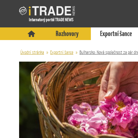
Internetový portál TRADE NEWS
Rozhovory
Exportní šance
Úvodní stránka
»
Exportní šance
»
Bulharsko: Nová společnost za pár dn