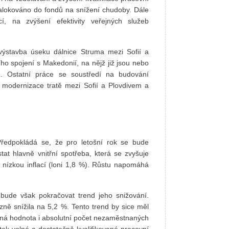
e alokováno do fondů na snížení chudoby. Dále
í, na zvýšení efektivity veřejných služeb
a výstavba úseku dálnice Struma mezi Sofií a
ho spojení s Makedonií, na nějž již jsou nebo
. Ostatní práce se soustředí na budování
ad modernizace tratě mezi Sofií a Plovdivem a
Předpokládá se, že pro letošní rok se bude
t hlavně vnitřní spotřeba, která se zvyšuje
nízkou inflací (loni 1,8 %). Růstu napomáhá
bude však pokračovat trend jeho snižování.
ně snížila na 5,2 %. Tento trend by sice měl
ná hodnota i absolutní počet nezaměstnaných
tatek volné a dostatečně kvalifikované pracovní