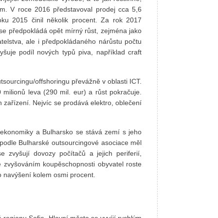
vem. V roce 2016 představoval prodej cca 5,6
roku 2015 činil několik procent. Za rok 2017
 se předpokládá opět mírný růst, zejména jako
elstva, ale i předpokládaného nárůstu počtu
yšuje podíl nových typů piva, například craft
tsourcingu/offshoringu převážně v oblasti ICT.
milionů leva (290 mil. eur) a růst pokračuje.
h zařízení. Nejvíc se prodává elektro, oblečení
 ekonomiky a Bulharsko se stává zemí s jeho
podle Bulharské outsourcingové asociace měl
 zvyšují dovozy počítačů a jejich periferií,
e zvyšováním koupěschopnosti obyvatel roste
o navýšení kolem osmi procent.
é regionu Sofie. Hlavní město se vyvíjí rychlým