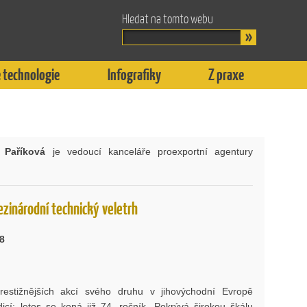
Hledat na tomto webu
 technologie
Infografiky
Z praxe
 Paříková
je vedoucí kanceláře proexportní agentury
zinárodní technický veletrh
18
restižnějších akcí svého druhu v jihovýchodní Evropě
icí; letos se koná již 74. ročník. Pokrývá širokou škálu