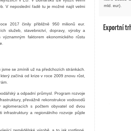
mld. eur).
eb. V neposlední řadě tu je možné najít velmi
oce 2017 činily přibližně 950 milionů eur.
Exportní tr
ích služeb, stavebnictví, dopravy, výroby a
ším významným faktorem ekonomického růstu
e.
 jsme se zmínili už na předchozích stránkách.
který začíná od krize v roce 2009 znovu růst,
rám.
spodářský a odpadní průmysl. Program rozvoje
nfrastruktury, převážně rekonstrukce vodovodů
 v aglomeracích s počtem obyvatel od dvou
i infrastruktury a regionálního rozvoje půjde
jející zemědělské výrobě, a to jak rostlinné,