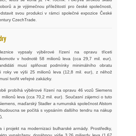
borů a je výjimečnou příležitostí pro české společnosti,
dstavit svou produkci v rámci společné expozice České
gentury CzechTrade.
dry
leznice vypsaly výběrové řízení na opravu třiceti
lokomotiv v hodnotě 58 milionů leva (cca 29,7 mil. eur).
kandidáti musí splňovat podmínky minimálního obratu
ři roky ve výši 25 milionů leva (12,8 mil. eur), z něhož
usí tvořit veřejné zakázky.
bě probíhá výběrové řízení na opravu 46 vozů Siemens
milionů leva (cca 70,2 mil. eur). Současní zájemci o tuto
Siemens, maďarský Stadler a rumunská společnost Alstom
 budoucna se počítá s vypsáním dalšího tendru na nákup
ů.
a i projekt na modernizaci bulharské armády. Prostředky,
akto vynaloženy, dosáhnou výše 3,26 miliardy leva (1,67