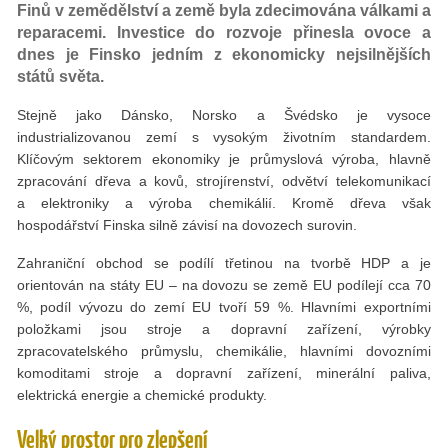
Finů v zemědělství a země byla zdecimována válkami a
reparacemi. Investice do rozvoje přinesla ovoce a
dnes je Finsko jedním z ekonomicky nejsilnějších
států světa.
Stejně jako Dánsko, Norsko a Švédsko je vysoce
industrializovanou zemí s vysokým životním standardem.
Klíčovým sektorem ekonomiky je průmyslová výroba, hlavně
zpracování dřeva a kovů, strojírenství, odvětví telekomunikací
a elektroniky a výroba chemikálií. Kromě dřeva však
hospodářství Finska silně závisí na dovozech surovin.
Zahraniční obchod se podílí třetinou na tvorbě HDP a je
orientován na státy EU – na dovozu se země EU podílejí cca 70
%, podíl vývozu do zemí EU tvoří 59 %. Hlavními exportními
položkami jsou stroje a dopravní zařízení, výrobky
zpracovatelského průmyslu, chemikálie, hlavními dovozními
komoditami stroje a dopravní zařízení, minerální paliva,
elektrická energie a chemické produkty.
Velký prostor pro zlepšení