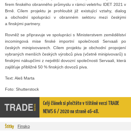
firem finského obranného průmyslu v rámci veletrhu IDET 2021 v
Brně. Cílem projektu je prohloubit již existující vztahy, dialog
a obchodní spolupráci v obranném sektoru mezi českými
a finskými partnery.
Rovněž se připravuje ve spolupráci s Ministerstvem zemědělství
incomingová mise finské importní společnosti Servaali po
českých minipivovarech. Cílem projektu je obchodní propojení
vybraných menších českých výrobců piva (včetně minipivovarů) s
finskými nákupčími z největší dovozní společnosti Servaali, která
zajišťuje přibližně 50 % finských dovozů piva.
Text: Aleš Marta
Foto: Shutterstock
Celý článek si přečtěte v tištěné verzi TRADE
NEWS 6 / 2020 na straně 46-48.
Štítky
Finsko