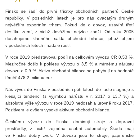
Finsko se řadí do první třicítky obchodních partnerů České
republiky. V posledních letech je pro nás dvacátým druhým
největším exportním trhem. Pokud jde o dovoz, uzavírá třetí
desítku zemí, z nichž dovážíme nejvíce zboží. Od roku 2005
dosahujeme kladného salda obchodní bilance, jehož objem
v posledních letech i nadále rostl.
V roce 2019 představoval podíl na celkovém vývozu ČR 0,53 %.
Meziročně došlo k poklesu vývozu o 3,5 % a mírnému nárůstu
dovozu o 0,9 %. Aktiva obchodní bilance se pohybují na hodnotě
téměř 478,2 milionu eur.
Náš vývoz do Finska v posledních pěti letech de facto stagnuje s
klesající tendencí (s výjimkou nárůstu v r. 2017 o 13,7 %) a
absolutní výše vývozu v roce 2019 nedosáhla úrovně roku 2017.
Pozitivem je ovšem vysoké aktivum obchodní bilance.
Českému vývozu do Finska dominují stroje a dopravní
prostředky, z nichž zejména osobní automobily Škoda mají
ve Finsku dobrý zvuk. V dovozu jsou to stroje, papírenské