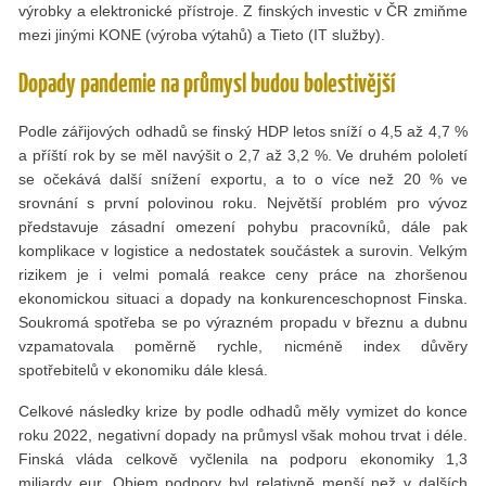
výrobky a elektronické přístroje. Z finských investic v ČR zmiňme
mezi jinými KONE (výroba výtahů) a Tieto (IT služby).
Dopady pandemie na průmysl budou bolestivější
Podle zářijových odhadů se finský HDP letos sníží o 4,5 až 4,7 %
a příští rok by se měl navýšit o 2,7 až 3,2 %. Ve druhém pololetí
se očekává další snížení exportu, a to o více než 20 % ve
srovnání s první polovinou roku. Největší problém pro vývoz
představuje zásadní omezení pohybu pracovníků, dále pak
komplikace v logistice a nedostatek součástek a surovin. Velkým
rizikem je i velmi pomalá reakce ceny práce na zhoršenou
ekonomickou situaci a dopady na konkurenceschopnost Finska.
Soukromá spotřeba se po výrazném propadu v březnu a dubnu
vzpamatovala poměrně rychle, nicméně index důvěry
spotřebitelů v ekonomiku dále klesá.
Celkové následky krize by podle odhadů měly vymizet do konce
roku 2022, negativní dopady na průmysl však mohou trvat i déle.
Finská vláda celkově vyčlenila na podporu ekonomiky 1,3
miliardy eur. Objem podpory byl relativně menší než v dalších