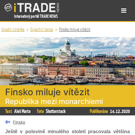
Internetový portál TRADE NEWS
Úvodní stránka
»
Exportní šance
»
Finsko miluje vítězit
Finsko miluje vítězit
Republika mezi monarchiemi
Text
Aleš Marta
Foto
Shutterstock
Publikováno
14. 12. 2020
Finsko
Ještě v polovině minulého století pracovala většina