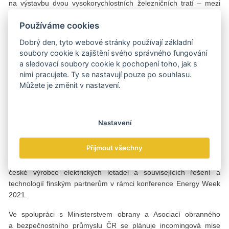
na výstavbu dvou vysokorychlostních železničních tratí – mezi
Helsinkami a Tampere, respektive Helsinkami a Turku. Náklady
Používáme cookies
na výstavbu těchto tratí, včetně projekčních prací, jsou
odhadovány na necelých 9 miliard eur. Dále je v plánu například
Dobrý den, tyto webové stránky používají základní
výstavba železniční tratě Pasila–Riihimäki a v delším časovém
soubory cookie k zajištění svého správného fungování
horizontu takzvaná arktická železnice.
a sledovací soubory cookie k pochopení toho, jak s
nimi pracujete. Ty se nastavují pouze po souhlasu.
Ve znamení energií
Můžete je změnit v nastavení.
Také ve Finsku kromě individuálních firemních služeb,
poskytovaných exportní agenturou CzechTrade a zastupitelským
Nastavení
úřadem ČR, realizuje každoročně proexportní tým České
republiky projekty ekonomické diplomacie (PROPED). Pro příští
Přijmout všechny
rok se momentálně ve spolupráci s MPO připravuje projekt
Rozvoj elektrického letectví ve Finsku, jehož cílem je představit
české výrobce elektrických letadel a souvisejících řešení a
technologií finským partnerům v rámci konference Energy Week
2021.
Ve spolupráci s Ministerstvem obrany a Asociací obranného
a bezpečnostního průmyslu ČR se plánuje incomingová mise