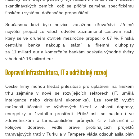
skandinávských zemích, což se přičítá zejména specifickému
finskému systému dočasného propouštění.
Současnou krizí bylo nejvíce zasaženo dřevařství. Zřejmě
největší propad ze všech odvětví zaznamenal cestovní ruch,
který se ve druhém čtvrtletí meziročně propadl o 87 %. Finská
centrální banka nakoupila státní a firemní dluhopisy
za 11 miliard eur a komerčním bankám poskytla výhodné úvěry
v hodnotě 16 miliard eur.
Dopravní infrastruktura, IT a udržitelný rozvoj
České firmy mohou hledat příležitosti pro uplatnění na finském
trhu zejména v nově se rozvíjejících sektorech (IT, umělá
inteligence nebo cirkulární ekonomika). Lze rovněž využít
možnosti účastnit se výběrových řízení v oblasti dopravy,
energetiky a životního prostředí. Příležitosti se najdou i ve
zdravotnickém a farmaceutickém průmyslu či v železniční a
kolejové dopravě. Vedle právě probíhajících projektů
tramvajových tratí v Turku a v Tampere vláda odsouhlasila plán