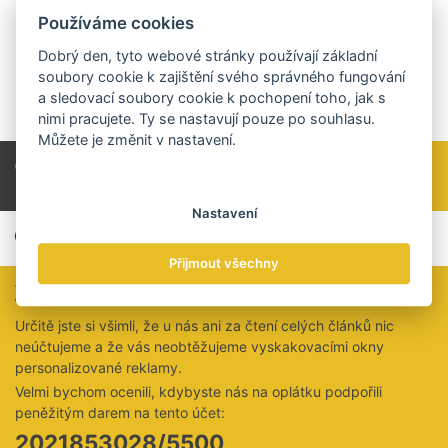
ještě lepší produkty i procesy. Když spojíme síly a zabereme,
Používáme cookies
vyjdeme z krize silnější,“ uzavírá Jan Musil.
Dobrý den, tyto webové stránky používají základní
Zdroj: LIKO-S
soubory cookie k zajištění svého správného fungování
a sledovací soubory cookie k pochopení toho, jak s
www.liko-s.cz
nimi pracujete. Ty se nastavují pouze po souhlasu.
Můžete je změnit v nastavení.
Celý článek si přečtěte v tištěné verzi TRADE
NEWS 2 / 2020 na straně 68-69.
Nastavení
Přijmout všechny
Zaujal vás tento článek?
Určitě jste si všimli, že u nás ani za čtení celých článků nic
neúčtujeme a že vás neobtěžujeme vyskakovacími okny
personalizované reklamy.
Velmi bychom ocenili, kdybyste nás na oplátku podpořili
peněžitým darem na tento účet:
2021853028/5500