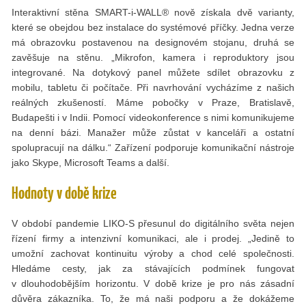
Interaktivní stěna SMART-i-WALL® nově získala dvě varianty,
které se obejdou bez instalace do systémové příčky. Jedna verze
má obrazovku postavenou na designovém stojanu, druhá se
zavěšuje na stěnu. „Mikrofon, kamera i reproduktory jsou
integrované. Na dotykový panel můžete sdílet obrazovku z
mobilu, tabletu či počítače. Při navrhování vycházíme z našich
reálných zkušeností. Máme pobočky v Praze, Bratislavě,
Budapešti i v Indii. Pomocí videokonference s nimi komunikujeme
na denní bázi. Manažer může zůstat v kanceláři a ostatní
spolupracují na dálku.“ Zařízení podporuje komunikační nástroje
jako Skype, Microsoft Teams a další.
Hodnoty v době krize
V období pandemie LIKO-S přesunul do digitálního světa nejen
řízení firmy a intenzivní komunikaci, ale i prodej. „Jedině to
umožní zachovat kontinuitu výroby a chod celé společnosti.
Hledáme cesty, jak za stávajících podmínek fungovat
v dlouhodobějším horizontu. V době krize je pro nás zásadní
důvěra zákazníka. To, že má naši podporu a že dokážeme