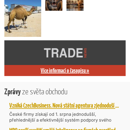
Více informací o časopisu »
Zprávy
ze světa obchodu
Vzniká CzechBusiness. Nová státní agentura zjednoduší podporu českých firem
České firmy získají od 1. srpna jednodušší,
přehlednější a efektivnější systém podpory svého
podnikání. Vzniká nová státní agentura