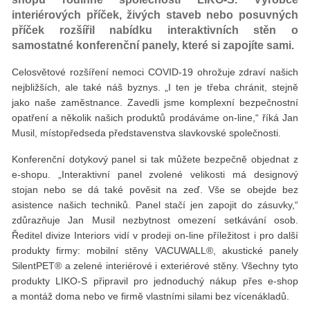
interiérových příček, živých staveb nebo posuvných
příček rozšířil nabídku interaktivních stěn o
samostatné konferenční panely, které si zapojíte sami.
Celosvětové rozšíření nemoci COVID-19 ohrožuje zdraví našich
nejbližších, ale také náš byznys. „I ten je třeba chránit, stejně
jako naše zaměstnance. Zavedli jsme komplexní bezpečnostní
opatření a několik našich produktů prodáváme on-line,“ říká Jan
Musil, místopředseda představenstva slavkovské společnosti.
Konferenční dotykový panel si tak můžete bezpečně objednat z
e-shopu. „Interaktivní panel zvolené velikosti má designový
stojan nebo se dá také pověsit na zeď. Vše se obejde bez
asistence našich techniků. Panel stačí jen zapojit do zásuvky,“
zdůrazňuje Jan Musil nezbytnost omezení setkávání osob.
Ředitel divize Interiors vidí v prodeji on-line příležitost i pro další
produkty firmy: mobilní stěny VACUWALL®, akustické panely
SilentPET® a zelené interiérové i exteriérové stěny. Všechny tyto
produkty LIKO-S připravil pro jednoduchý nákup přes e-shop
a montáž doma nebo ve firmě vlastními silami bez vícenákladů.