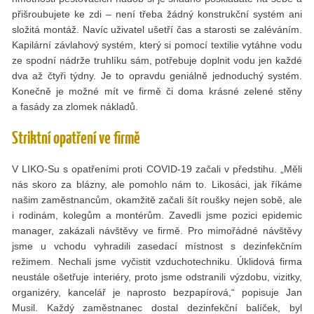
přišroubujete ke zdi – není třeba žádný konstrukční systém ani
složitá montáž. Navíc uživatel ušetří čas a starosti se zaléváním.
Kapilární závlahový systém, který si pomocí textilie vytáhne vodu
ze spodní nádrže truhlíku sám, potřebuje doplnit vodu jen každé
dva až čtyři týdny. Je to opravdu geniálně jednoduchý systém.
Konečně je možné mít ve firmě či doma krásné zelené stěny
a fasády za zlomek nákladů.
Striktní opatření ve firmě
V LIKO-Su s opatřeními proti COVID-19 začali v předstihu. „Měli
nás skoro za blázny, ale pomohlo nám to. Likosáci, jak říkáme
našim zaměstnancům, okamžitě začali šít roušky nejen sobě, ale
i rodinám, kolegům a montérům. Zavedli jsme pozici epidemic
manager, zakázali návštěvy ve firmě. Pro mimořádné návštěvy
jsme u vchodu vyhradili zasedací místnost s dezinfekčním
režimem. Nechali jsme vyčistit vzduchotechniku. Úklidová firma
neustále ošetřuje interiéry, proto jsme odstranili výzdobu, vizitky,
organizéry, kancelář je naprosto bezpapírová,“ popisuje Jan
Musil. Každý zaměstnanec dostal dezinfekční balíček, byl