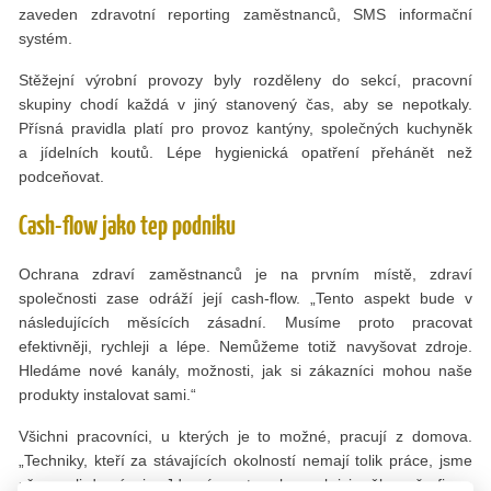
zaveden zdravotní reporting zaměstnanců, SMS informační
systém.
Stěžejní výrobní provozy byly rozděleny do sekcí, pracovní
skupiny chodí každá v jiný stanovený čas, aby se nepotkaly.
Přísná pravidla platí pro provoz kantýny, společných kuchyněk
a jídelních koutů. Lépe hygienická opatření přehánět než
podceňovat.
Cash-flow jako tep podniku
Ochrana zdraví zaměstnanců je na prvním místě, zdraví
společnosti zase odráží její cash-flow. „Tento aspekt bude v
následujících měsících zásadní. Musíme proto pracovat
efektivněji, rychleji a lépe. Nemůžeme totiž navyšovat zdroje.
Hledáme nové kanály, možnosti, jak si zákazníci mohou naše
produkty instalovat sami.“
Všichni pracovníci, u kterých je to možné, pracují z domova.
„Techniky, kteří za stávajících okolností nemají tolik práce, jsme
přesunuli do vývoje. Jde nám o to, aby po krizi měla naše firma