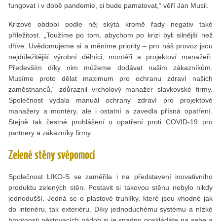
fungovat i v době pandemie, si bude pamatovat,“ věří Jan Musil.
Krizové období podle něj skýtá kromě řady negativ také
příležitost. „Toužíme po tom, abychom po krizi byli silnější než
dříve. Uvědomujeme si a měníme priority – pro náš provoz jsou
nejdůležitější výrobní dělníci, montéři a projektoví manažeři.
Především díky nim můžeme dodávat našim zákazníkům.
Musíme proto dělat maximum pro ochranu zdraví našich
zaměstnanců,“ zdůraznil vrcholový manažer slavkovské firmy.
Společnost vydala manuál ochrany zdraví pro projektové
manažery a montéry, ale i ostatní a zavedla přísná opatření.
Stejně tak čestné prohlášení o opatření proti COVID-19 pro
partnery a zákazníky firmy.
Zelené stěny svépomocí
Společnost LIKO-S se zaměřila i na představení inovativního
produktu zelených stěn. Postavit si takovou stěnu nebylo nikdy
jednodušší. Jedná se o plastové truhlíky, které jsou vhodné jak
do interiéru, tak exteriéru. Díky jednoduchému systému a nízké
hmotnosti pěstovacích nádob si je snadno poskládáte na sebe a