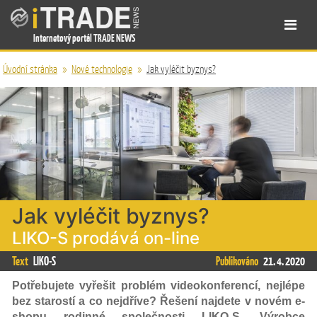
Internetový portál TRADE NEWS
Úvodní stránka
»
Nové technologie
»
Jak vyléčit byznys?
Jak vyléčit byznys?
LIKO-S prodává on-line
Text
LIKO-S
Publikováno
21. 4. 2020
Potřebujete vyřešit problém videokonferencí, nejlépe
bez starostí a co nejdříve? Řešení najdete v novém e-
shopu rodinné společnosti LIKO-S. Výrobce