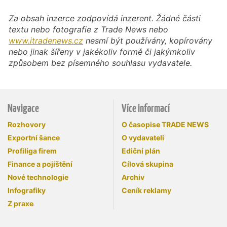
Za obsah inzerce zodpovídá inzerent. Žádné části
textu nebo fotografie z Trade News nebo
www.itradenews.cz
nesmí být používány, kopírovány
nebo jinak šířeny v jakékoliv formě či jakýmkoliv
způsobem bez písemného souhlasu vydavatele.
Navigace
Více informací
Rozhovory
O časopise TRADE NEWS
Exportní šance
O vydavateli
Profiliga firem
Ediční plán
Finance a pojištění
Cílová skupina
Nové technologie
Archiv
Infografiky
Ceník reklamy
Z praxe