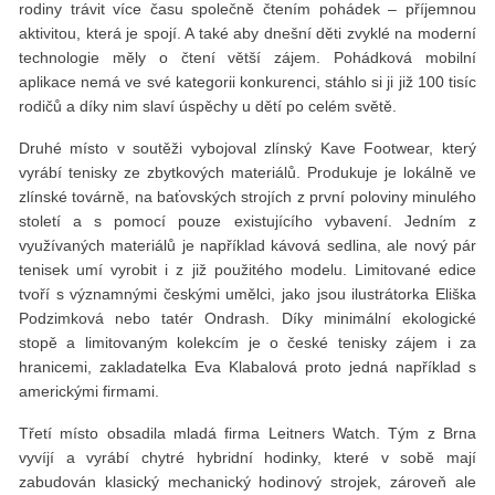
rodiny trávit více času společně čtením pohádek – příjemnou
aktivitou, která je spojí. A také aby dnešní děti zvyklé na moderní
technologie měly o čtení větší zájem. Pohádková mobilní
aplikace nemá ve své kategorii konkurenci, stáhlo si ji již 100 tisíc
rodičů a díky nim slaví úspěchy u dětí po celém světě.
Druhé místo v soutěži vybojoval zlínský Kave Footwear, který
vyrábí tenisky ze zbytkových materiálů. Produkuje je lokálně ve
zlínské továrně, na baťovských strojích z první poloviny minulého
století a s pomocí pouze existujícího vybavení. Jedním z
využívaných materiálů je například kávová sedlina, ale nový pár
tenisek umí vyrobit i z již použitého modelu. Limitované edice
tvoří s významnými českými umělci, jako jsou ilustrátorka Eliška
Podzimková nebo tatér Ondrash. Díky minimální ekologické
stopě a limitovaným kolekcím je o české tenisky zájem i za
hranicemi, zakladatelka Eva Klabalová proto jedná například s
americkými firmami.
Třetí místo obsadila mladá firma Leitners Watch. Tým z Brna
vyvíjí a vyrábí chytré hybridní hodinky, které v sobě mají
zabudován klasický mechanický hodinový strojek, zároveň ale