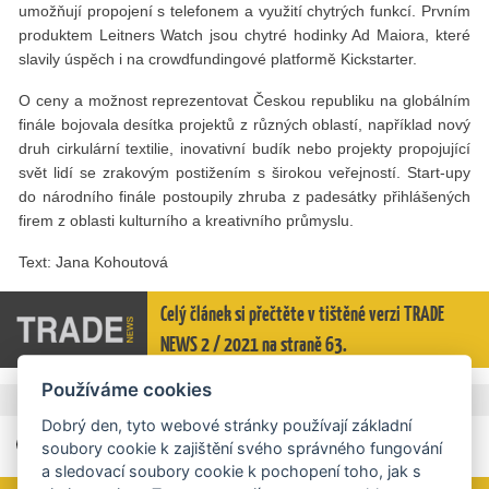
umožňují propojení s telefonem a využití chytrých funkcí. Prvním
produktem Leitners Watch jsou chytré hodinky Ad Maiora, které
slavily úspěch i na crowdfundingové platformě Kickstarter.
O ceny a možnost reprezentovat Českou republiku na globálním
finále bojovala desítka projektů z různých oblastí, například nový
druh cirkulární textilie, inovativní budík nebo projekty propojující
svět lidí se zrakovým postižením s širokou veřejností. Start-upy
do národního finále postoupily zhruba z padesátky přihlášených
firem z oblasti kulturního a kreativního průmyslu.
Text: Jana Kohoutová
Celý článek si přečtěte v tištěné verzi TRADE
NEWS 2 / 2021 na straně 63.
Používáme cookies
,
,
Štítky
Startupy
Kreativní průmysl
CzechInvest
Dobrý den, tyto webové stránky používají základní
soubory cookie k zajištění svého správného fungování
a sledovací soubory cookie k pochopení toho, jak s