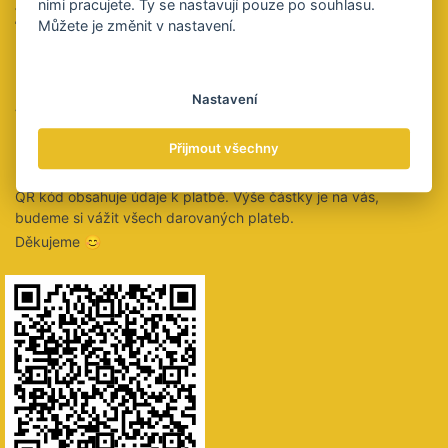
nimi pracujete. Ty se nastavují pouze po souhlasu.
Zaujal vás tento článek?
Můžete je změnit v nastavení.
Určitě jste si všimli, že u nás ani za čtení celých článků nic
neúčtujeme a že vás neobtěžujeme vyskakovacími okny
personalizované reklamy.
Nastavení
Velmi bychom ocenili, kdybyste nás na oplátku podpořili
peněžitým darem na tento účet:
Přijmout všechny
2021853028/5500
QR kód obsahuje údaje k platbě. Výše částky je na vás,
budeme si vážit všech darovaných plateb.
Děkujeme 😊