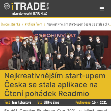
Internetový portál TRADE NEWS
Úvodní stránka
»
Profiliga firem
»
Nejkreativnějším start-upem Česka se stala aplikace na Čtení pohádek Readmio
Nejkreativnějším start-upem
Česka se stala aplikace na
Čtení pohádek Readmio
Text
Jana Kohoutová
Foto
UTB ve Zlíně
Publikováno
16. 4. 2021
Soutěž Creative Business Cup 2021, v jejímž rámci