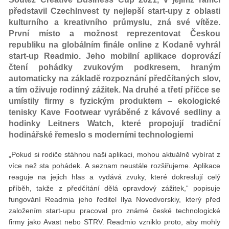
představil CzechInvest ty nejlepší start-upy z oblasti
kulturního a kreativního průmyslu, zná své vítěze.
První místo a možnost reprezentovat Českou
republiku na globálním finále online z Kodaně vyhrál
start-up Readmio. Jeho mobilní aplikace doprovází
čtení pohádky zvukovým podkresem, hraným
automaticky na základě rozpoznání předčítaných slov,
a tím oživuje rodinný zážitek. Na druhé a třetí příčce se
umístily firmy s fyzickým produktem – ekologické
tenisky Kave Footwear vyráběné z kávové sedliny a
hodinky Leitners Watch, které propojují tradiční
hodinářské řemeslo s moderními technologiemi
„Pokud si rodiče stáhnou naši aplikaci, mohou aktuálně vybírat z
více než sta pohádek. A seznam neustále rozšiřujeme. Aplikace
reaguje na jejich hlas a vydává zvuky, které dokreslují celý
příběh, takže z předčítání dělá opravdový zážitek,“ popisuje
fungování Readmia jeho ředitel Ilya Novodvorskiy, který před
založením start-upu pracoval pro známé české technologické
firmy jako Avast nebo STRV. Readmio vzniklo proto, aby mohly