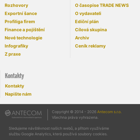
Rozhovory
O časopise TRADE NEWS
Exportní šance
O vydavateli
Profiliga firem
Ediční plán
Finance a pojištění
Cílová skupina
Nové technologie
Archiv
Infografiky
Ceník reklamy
Z praxe
Kontakty
Kontakty
Napište nám
Copyright © 2014 - 2026
Antecom s.r.o.
Všechna práva vyhrazena.
Sledujeme návštěvnost našich webů, a přitom využíváme
službu Google Analytics, která používá soubory cookies.