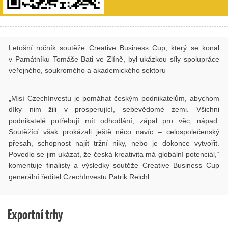
Letošní ročník soutěže Creative Business Cup, který se konal
v Památníku Tomáše Bati ve Zlíně, byl ukázkou síly spolupráce
veřejného, soukromého a akademického sektoru
„Misí CzechInvestu je pomáhat českým podnikatelům, abychom
díky nim žili v prosperující, sebevědomé zemi. Všichni
podnikatelé potřebují mít odhodlání, zápal pro věc, nápad.
Soutěžící však prokázali ještě něco navíc – celospolečenský
přesah, schopnost najít tržní niky, nebo je dokonce vytvořit.
Povedlo se jim ukázat, že česká kreativita má globální potenciál,“
komentuje finalisty a výsledky soutěže Creative Business Cup
generální ředitel CzechInvestu Patrik Reichl.
Exportní trhy