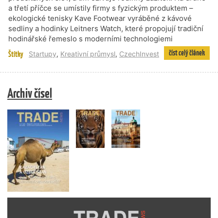
a třetí příčce se umístily firmy s fyzickým produktem –
ekologické tenisky Kave Footwear vyráběné z kávové
sedliny a hodinky Leitners Watch, které propojují tradiční
hodinářské řemeslo s moderními technologiemi
číst celý článek
Štítky
Startupy
,
Kreativní průmysl
,
CzechInvest
Archiv čísel