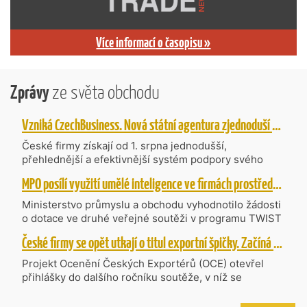
Více informací o časopisu »
Zprávy
ze světa obchodu
Vzniká CzechBusiness. Nová státní agentura zjednoduší podporu českých firem
České firmy získají od 1. srpna jednodušší,
přehlednější a efektivnější systém podpory svého
podnikání. Vzniká nová státní agentura
MPO posílí využití umělé inteligence ve firmách prostřednictvím 40 projektů z programu TWIST
CzechBusiness, která propojuje dosavadní
kompetence agentur CzechTrade a CzechInvest.
Ministerstvo průmyslu a obchodu vyhodnotilo žádosti
Firmám nabídne jednoho partnera pro rozvoj od
o dotace ve druhé veřejné soutěži v programu TWIST
inovací až po zahraniční expanzi.
– Transfer, Výzkum, Vývoj a Inovace pro Strategické
České firmy se opět utkají o titul exportní špičky. Začíná další ročník Ocenění Českých Exportérů
Technologie, do které bylo podáno 318 návrhů
projektů požadujících dotaci o celkovém objemu 4,27
Projekt Ocenění Českých Exportérů (OCE) otevřel
mld. Kč. Částkou 630 mil. Kč bude podpořeno čtyřicet
přihlášky do dalšího ročníku soutěže, v níž se
nejlépe hodnocených projektů zaměřených na
úspěšné ryze české firmy opět utkají o prestižní titul.
výzkum v oblasti umělé inteligence a její aplikace do
Projekt dlouhodobě vyzdvihuje, podporuje a oceňuje