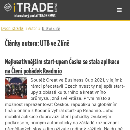
Internetový portál TRADE NEWS
Úvodní stránka
»
Autoři
»
UTB ve Zlíně
Články autora: UTB ve Zlíně
Nejkreativnějším start-upem Česka se stala aplikace
na Čtení pohádek Readmio
Soutěž Creative Business Cup 2021, v jejímž
rámci představil CzechInvest ty nejlepší start-
upy z oblasti kulturního a kreativního
průmyslu, zná své vítěze. První místo a
možnost reprezentovat Českou republiku na globálním
finále online z Kodaně vyhrál start-up Readmio. Jeho
mobilní aplikace doprovází čtení pohádky zvukovým
podkresem, hraným automaticky na základě rozpoznání
předčítaných slov, a tím oživuje rodinný zážitek. Na druhé