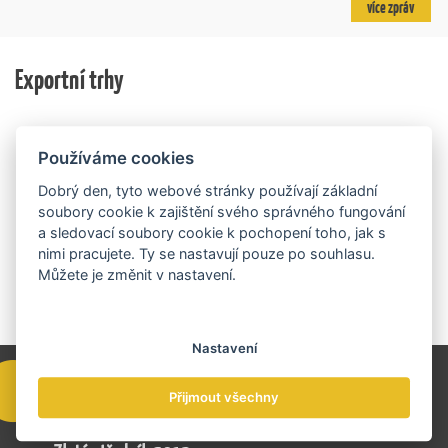
více zpráv
podnikových procesů a do vývoje nových produktů na
podniky, které úspěšně prosazují své produkty a
trhu. Další jsou připraveny v zásobníku a více než 30 z
služby na zahraničních trzích a přispívají k růstu
nich ještě může být následně podpořeno v závislosti
domácí ekonomiky. O vítězích rozhodnou nejen
na přípravě rozpočtu na rok 2027.
Exportní trhy
ekonomické výsledky, ale také silný podnikatelský
příběh.
Používáme cookies
Dobrý den, tyto webové stránky používají základní
soubory cookie k zajištění svého správného fungování
a sledovací soubory cookie k pochopení toho, jak s
nimi pracujete. Ty se nastavují pouze po souhlasu.
Můžete je změnit v nastavení.
Nastavení
Přijmout všechny