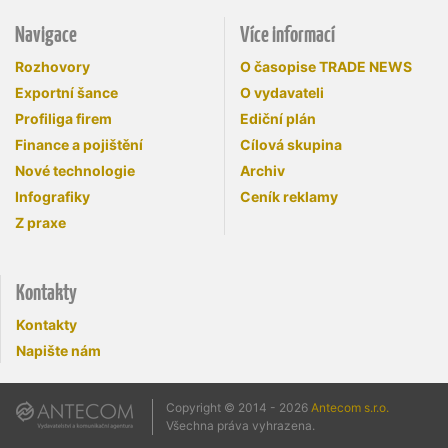
Navigace
Více informací
Rozhovory
O časopise TRADE NEWS
Exportní šance
O vydavateli
Profiliga firem
Ediční plán
Finance a pojištění
Cílová skupina
Nové technologie
Archiv
Infografiky
Ceník reklamy
Z praxe
Kontakty
Kontakty
Napište nám
Copyright © 2014 - 2026
Antecom s.r.o.
Všechna práva vyhrazena.