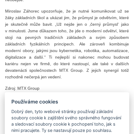
Miroslav Záhorec upozorňuje, že je nutné komunikovat už se
žáky základních škol a ukázat jim, že průmysl je odvětvím, které
je skutečně může bavit. „Už nejde jen o ‚černý průmysl‘ jako
v minulosti. Jsme důkazem toho, že jde o moderní odvětví, které
stojí na pevných tradičních základech a svým způsobem
základních fyzikálních principech. Ale zároveň kombinuje
moderní obory, jakými jsou kybernetika, robotika, automatizace,
digitalizace a další.“ Ti nejlepší si nakonec mohou budovat
kariéru nejen ve firmě, do které nastoupí, ale také v dalších
devatenácti společnostech MTX Group. Z jejich synergií totiž
rozhodně nečerpá jen vedení.
Zdroj: MTX Group
Používáme cookies
Komerční banka spolehlivým partnerem při rozvoji
Dobrý den, tyto webové stránky používají základní
skupiny
soubory cookie k zajištění svého správného fungování
a sledovací soubory cookie k pochopení toho, jak s
nimi pracujete. Ty se nastavují pouze po souhlasu.
Díky jasné strategii, opoře ve výsledcích a důvěře v úspěch