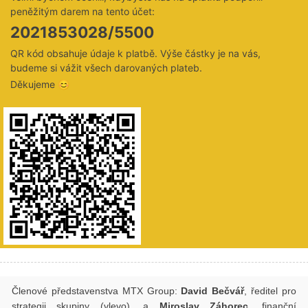
peněžitým darem na tento účet:
2021853028/5500
QR kód obsahuje údaje k platbě. Výše částky je na vás,
budeme si vážit všech darovaných plateb.
Děkujeme 😊
Členové představenstva MTX Group:
David Bečvář
, ředitel pro
strategii skupiny (vlevo), a
Miroslav Záhorec
, finanční