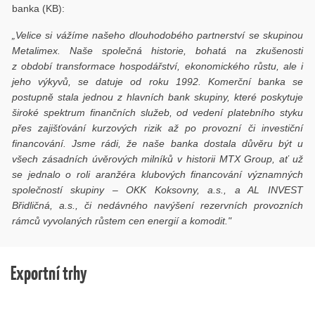
banka (KB):
„Velice si vážíme našeho dlouhodobého partnerství se skupinou
Metalimex. Naše společná historie, bohatá na zkušenosti
z období transformace hospodářství, ekonomického růstu, ale i
jeho výkyvů, se datuje od roku 1992. Komerční banka se
postupně stala jednou z hlavních bank skupiny, které poskytuje
široké spektrum finančních služeb, od vedení platebního styku
přes zajišťování kurzových rizik až po provozní či investiční
financování. Jsme rádi, že naše banka dostala důvěru být u
všech zásadních úvěrových milníků v historii MTX Group, ať už
se jednalo o roli aranžéra klubových financování významných
společností skupiny – OKK Koksovny, a.s., a AL INVEST
Břidličná, a.s., či nedávného navýšení rezervních provozních
rámců vyvolaných růstem cen energií a komodit."
Exportní trhy