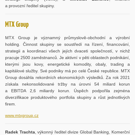
a provozní ředitel skupiny.
MTX Group
MTX Group je významný průmyslově-obchodní a výrobní
holding. Činnost skupiny se soustředí na řízení, financování,
strategii a koordinaci všech jejích dvaceti společností, v nichž
pracuje 2500 zaměstnanců. Je aktivní v pěti oblastech podnikání,
kterými jsou kovy, energetické komodity, obaly, trading a
kapitálové služby. Své podniky má po celé České republice. MTX
Group dosáhla rekordních ekonomických výsledků. Za rok 2021
získala nekonsolidované tržby na úrovni 54 miliard korun
a EBITDA 2,6 miliardy korun. Úspěch podpořila zejména
diverzifikace produktového portfolia skupiny a růst jednotlivých
firem.
www.mtxgroup.cz
Radek Trachta
, výkonný ředitel divize Global Banking, Komerční