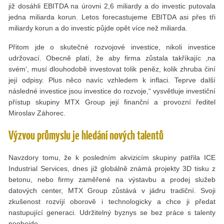
již dosáhli EBITDA na úrovni 2,6 miliardy a do investic putovala
jedna miliarda korun. Letos forecastujeme EBITDA asi přes tři
miliardy korun a do investic půjde opět více než miliarda.
Přitom jde o skutečné rozvojové investice, nikoli investice
udržovací. Obecně platí, že aby firma zůstala takříkajíc ‚na
svém‘, musí dlouhodobě investovat tolik peněz, kolik zhruba činí
její odpisy. Plus něco navíc vzhledem k inflaci. Teprve další
následné investice jsou investice do rozvoje,“ vysvětluje investiční
přístup skupiny MTX Group její finanční a provozní ředitel
Miroslav Záhorec.
Výzvou průmyslu je hledání nových talentů
Navzdory tomu, že k posledním akvizicím skupiny patřila ICE
Industrial Services, dnes již globálně známá projekty 3D tisku z
betonu, nebo firmy zaměřené na výstavbu a prodej služeb
datových center, MTX Group zůstává v jádru tradiční. Svoji
zkušenost rozvíjí oborově i technologicky a chce ji předat
nastupující generaci. Udržitelný byznys se bez práce s talenty
neobejde.