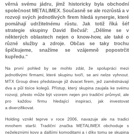
věrná svému jádru, jímž historicky byla obchodní
společnost METALIMEX. Současně se ale rozrůstá a v
rozvoji svých jednotlivých firem hledá synergie, které
pomáhají udržitelnému růstu. Jak totiž říká šéf
strategie skupiny David Bečvář: „Dělíme se v
některých oblastech nejen o know-how, ale také o
různé služby a zdroje. Občas se taky trochu
špičkujeme, snažíme se vzájemně popostrčit
kupředu.“
Na první pohled by se mohlo zdát, že spolupráci mezi
jednotlivými firmami, které skupinu tvoří, se ani nelze vyhnout.
MTX Group dnes představuje již dvacet firem, jež zaměstnávají
dva a půl tisíce kolegů. Přístup, který skupina zaujala ke svému
rozvoji, přesto může být vzorem nejen pro tradiční průmysl, ale
pro každou firmu hledající inspiraci, jak investovat
a diverzifikovat.
Holding vznikl teprve v roce 2006, navazuje ale na tradici
mnohem starší. Tradiční značka METALIMEX obchoduje s
neželeznými kovy a dalšími komoditami a i díky tomu se skupina