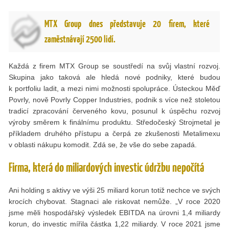
MTX Group dnes představuje 20 firem, které
zaměstnávají 2500 lidí.
Každá z firem MTX Group se soustředí na svůj vlastní rozvoj.
Skupina jako taková ale hledá nové podniky, které budou
k portfoliu ladit, a mezi nimi možnosti spolupráce. Ústeckou Měď
Povrly, nově Povrly Copper Industries, podnik s více než stoletou
tradicí zpracování červeného kovu, posunul k úspěchu rozvoj
výroby směrem k finálnímu produktu. Středočeský Strojmetal je
příkladem druhého přístupu a čerpá ze zkušenosti Metalimexu
v oblasti nákupu komodit. Zdá se, že vše do sebe zapadá.
Firma, která do miliardových investic údržbu nepočítá
Ani holding s aktivy ve výši 25 miliard korun totiž nechce ve svých
krocích chybovat. Stagnaci ale riskovat nemůže. „V roce 2020
jsme měli hospodářský výsledek EBITDA na úrovni 1,4 miliardy
korun, do investic mířila částka 1,22 miliardy. V roce 2021 jsme