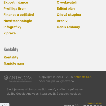
Exportní šance
O vydavateli
Profiliga firem
Ediční plán
Finance a pojištění
Cílová skupina
Nové technologie
Archiv
Infografiky
Ceník reklamy
Z praxe
Kontakty
Kontakty
Napište nám
Copyright © 2014 - 2026
Antecom s.r.o.
Všechna práva vyhrazena.
Sledujeme návštěvnost našich webů, a přitom využíváme
službu Google Analytics, která používá soubory cookies.
vytvořilo studio