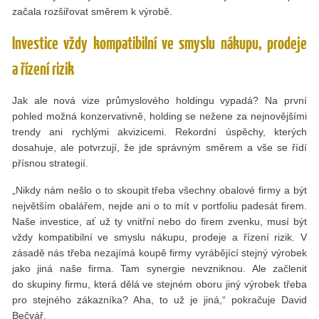
začala rozšiřovat směrem k výrobě.
Investice vždy kompatibilní ve smyslu nákupu, prodeje
a řízení rizik
Jak ale nová vize průmyslového holdingu vypadá? Na první
pohled možná konzervativně, holding se nežene za nejnovějšími
trendy ani rychlými akvizicemi. Rekordní úspěchy, kterých
dosahuje, ale potvrzují, že jde správným směrem a vše se řídí
přísnou strategií.
„Nikdy nám nešlo o to skoupit třeba všechny obalové firmy a být
největším obalářem, nejde ani o to mít v portfoliu padesát firem.
Naše investice, ať už ty vnitřní nebo do firem zvenku, musí být
vždy kompatibilní ve smyslu nákupu, prodeje a řízení rizik. V
zásadě nás třeba nezajímá koupě firmy vyrábějící stejný výrobek
jako jiná naše firma. Tam synergie nevzniknou. Ale začlenit
do skupiny firmu, která dělá ve stejném oboru jiný výrobek třeba
pro stejného zákazníka? Aha, to už je jiná,“ pokračuje David
Bečvář.