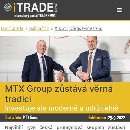
Internetový portál TRADE NEWS
Úvodní stránka
»
Profiliga firem
»
MTX Group zůstává věrná tradici
MTX Group zůstává věrná
tradici
Investuje ale moderně a udržitelně
Text a foto
MTX Group
Publikováno
25. 9. 2022
Největší ryze česká průmyslová skupina zůstává