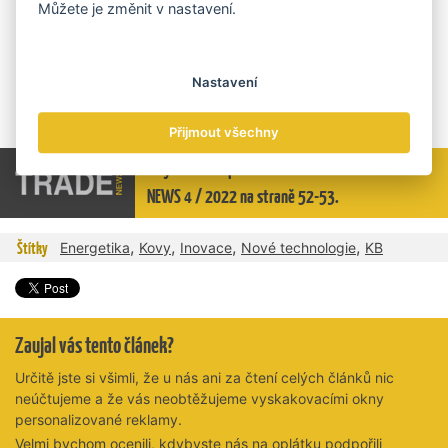
Můžete je změnit v nastavení.
dalších projektů firma investuje kapitál nejen vlastní, ale také
třetích stran. S některými z nich spolupracuje i dlouhodobě.
Komerční banka byla například jedním ze subjektů, který se
podílel na nákupu pro MTX Group klíčové společnosti OKK
Nastavení
Koksovny v roce 2013. KB je dlouhodobým partnerem v několika
firmách skupiny.
Přijmout všechny
Celý článek si přečtěte v tištěné verzi TRADE
NEWS 4 / 2022 na straně 52-53.
,
,
,
,
Štítky
Energetika
Kovy
Inovace
Nové technologie
KB
Zaujal vás tento článek?
Určitě jste si všimli, že u nás ani za čtení celých článků nic
neúčtujeme a že vás neobtěžujeme vyskakovacími okny
personalizované reklamy.
Velmi bychom ocenili, kdybyste nás na oplátku podpořili