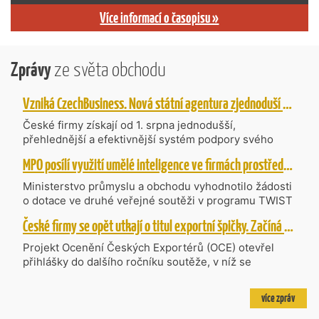
Více informací o časopisu »
Zprávy
ze světa obchodu
Vzniká CzechBusiness. Nová státní agentura zjednoduší podporu českých firem
České firmy získají od 1. srpna jednodušší,
přehlednější a efektivnější systém podpory svého
podnikání. Vzniká nová státní agentura
MPO posílí využití umělé inteligence ve firmách prostřednictvím 40 projektů z programu TWIST
CzechBusiness, která propojuje dosavadní
kompetence agentur CzechTrade a CzechInvest.
Ministerstvo průmyslu a obchodu vyhodnotilo žádosti
Firmám nabídne jednoho partnera pro rozvoj od
o dotace ve druhé veřejné soutěži v programu TWIST
inovací až po zahraniční expanzi.
– Transfer, Výzkum, Vývoj a Inovace pro Strategické
České firmy se opět utkají o titul exportní špičky. Začíná další ročník Ocenění Českých Exportérů
Technologie, do které bylo podáno 318 návrhů
projektů požadujících dotaci o celkovém objemu 4,27
Projekt Ocenění Českých Exportérů (OCE) otevřel
mld. Kč. Částkou 630 mil. Kč bude podpořeno čtyřicet
přihlášky do dalšího ročníku soutěže, v níž se
nejlépe hodnocených projektů zaměřených na
úspěšné ryze české firmy opět utkají o prestižní titul.
výzkum v oblasti umělé inteligence a její aplikace do
Projekt dlouhodobě vyzdvihuje, podporuje a oceňuje
více zpráv
podnikových procesů a do vývoje nových produktů na
podniky, které úspěšně prosazují své produkty a
trhu. Další jsou připraveny v zásobníku a více než 30 z
služby na zahraničních trzích a přispívají k růstu