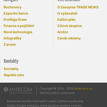
Rozhovory
O časopise TRADE NEWS
Exportní šance
O vydavateli
Profiliga firem
Ediční plán
Finance a pojištění
Cílová skupina
Nové technologie
Archiv
Infografiky
Ceník reklamy
Z praxe
Kontakty
Kontakty
Napište nám
Copyright © 2014 - 2026
Antecom s.r.o.
Všechna práva vyhrazena.
Sledujeme návštěvnost našich webů, a přitom využíváme
službu Google Analytics, která používá soubory cookies.