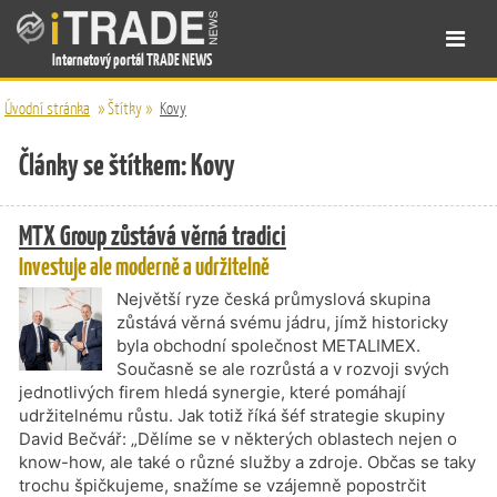
Internetový portál TRADE NEWS
Úvodní stránka
»
Štítky
»
Kovy
Články se štítkem: Kovy
MTX Group zůstává věrná tradici
Investuje ale moderně a udržitelně
Největší ryze česká průmyslová skupina
zůstává věrná svému jádru, jímž historicky
byla obchodní společnost METALIMEX.
Současně se ale rozrůstá a v rozvoji svých
jednotlivých firem hledá synergie, které pomáhají
udržitelnému růstu. Jak totiž říká šéf strategie skupiny
David Bečvář: „Dělíme se v některých oblastech nejen o
know-how, ale také o různé služby a zdroje. Občas se taky
trochu špičkujeme, snažíme se vzájemně popostrčit