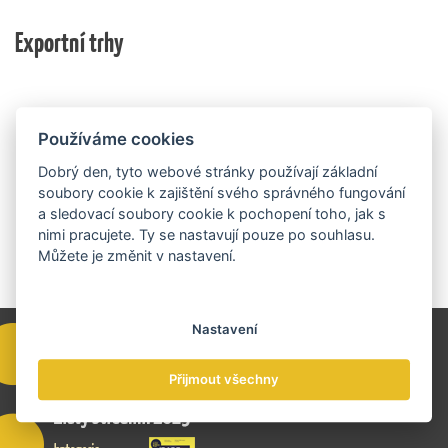
nich ještě může být následně podpořeno v závislosti
domácí ekonomiky. O vítězích rozhodnou nejen
na přípravě rozpočtu na rok 2027.
Exportní trhy
ekonomické výsledky, ale také silný podnikatelský
příběh.
Používáme cookies
Dobrý den, tyto webové stránky používají základní
soubory cookie k zajištění svého správného fungování
a sledovací soubory cookie k pochopení toho, jak s
nimi pracujete. Ty se nastavují pouze po souhlasu.
Můžete je změnit v nastavení.
Nastavení
Přijmout všechny