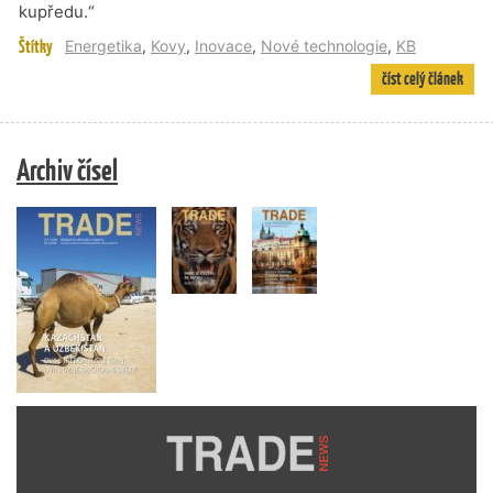
kupředu.“
Štítky
Energetika
,
Kovy
,
Inovace
,
Nové technologie
,
KB
číst celý článek
Archiv čísel