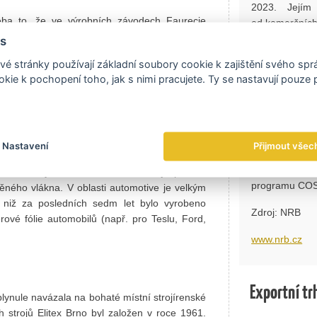
2023. Jejím 
eba to, že ve výrobních závodech Faurecie
od komerčních
ch se vyrábějí díly pro Teslu a Ford, nebo že
s
M-záruka nabíz
chinery zadává nejen postupné repase svých
é stránky používají základní soubory cookie k zajištění svého sp
běžnou banko
 strojů pro zpracování netkaných textilií pro
kie k pochopení toho, jak s nimi pracujete. Ty se nastavují pouze
korun a může z
o zpracování netkaných textilií v medicínském
strojů, zaříze
výrobu operačních setů) je důležitou součástí
na šest let. 
ann-Rico je významným zákazníkem například
poplatky.
Nastavení
Přijmout všec
Program využí
eněných vláken, jako je třeba Johns Manville
tak i protizá
u zde vyvinuli a dodali, nedávno již potřetí,
programu CO
ěného vlákna. V oblasti automotive je velkým
o niž za posledních sedm let bylo vyrobeno
Zdroj: NRB
rové fólie automobilů (např. pro Teslu, Ford,
www.nrb.cz
Exportní tr
lynule navázala na bohaté místní strojírenské
h strojů Elitex Brno byl založen v roce 1961.