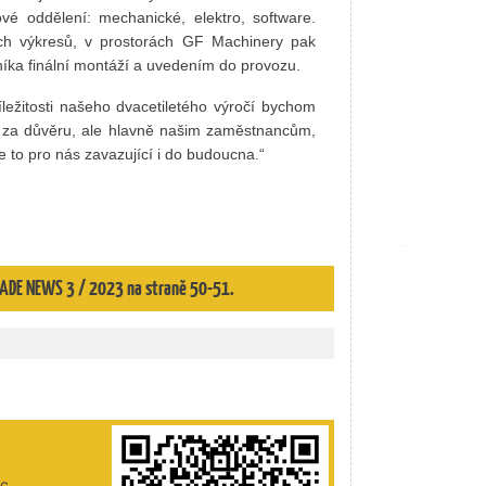
vé oddělení: mechanické, elektro, software.
ních výkresů, v prostorách GF Machinery pak
íka finální montáží a uvedením do provozu.
ežitosti našeho dvacetiletého výročí bychom
 za důvěru, ale hlavně našim zaměstnancům,
 to pro nás zavazující i do budoucna.“
 TRADE NEWS 3 / 2023 na straně 50-51.
ic