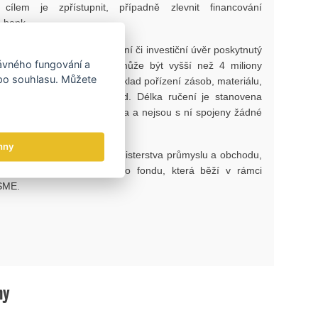
cílem je zpřístupnit, případně zlevnit financování
 bank.
í až 70% záruku za provozní či investiční úvěr poskytnutý
rávného fungování a
u. Výše tohoto úvěru nemůže být vyšší než 4 miliony
 po souhlasu. Můžete
 něj být financováno například pořízení zásob, materiálu,
ní, licencí, nemovitostí apod. Délka ručení je stanovena
Záruka je poskytována zdarma a nejsou s ní spojeny žádné
hny
vá jak národních zdrojů Ministerstva průmyslu a obchodu,
ruky Evropského investičního fondu, která běží v rámci
SME.
hy