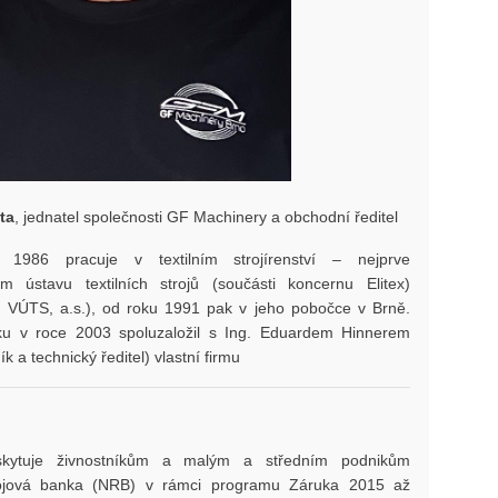
ta
, jednatel společnosti GF Machinery a obchodní ředitel
1986 pracuje v textilním strojírenství – nejprve
 ústavu textilních strojů (součásti koncernu Elitex)
ní VÚTS, a.s.), od roku 1991 pak v jeho pobočce v Brně.
ku v roce 2003 spoluzaložil s Ing. Eduardem Hinnerem
k a technický ředitel) vlastní firmu
skytuje živnostníkům a malým a středním podnikům
ojová banka (NRB) v rámci programu Záruka 2015 až