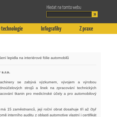
Hledat na tomto webu
 technologie
Infografiky
Z praxe
ení lepidla na interiérové fólie automobilů
s.r.o.
chinery se zabývá výzkumem, vývojem a výrobou
ednoúčelových strojů a linek na zpracování technických
racování tkanin pro medicínské účely a pro automobilový
má 15 zaměstnanců, její roční obrat dosahuje tří až čtyř
omě interního auditu z oblasti automotive vlastní i certifikát