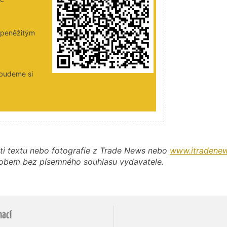
i peněžitým
 budeme si
ti textu nebo fotografie z Trade News nebo
www.itradenew
působem bez písemného souhlasu vydavatele.
mací