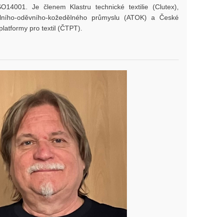
14001. Je členem Klastru technické textilie (Clutex),
tilního-oděvního-kožedělného průmyslu (ATOK) a České
platformy pro textil (ČTPT).