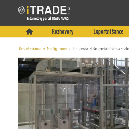
Internetový portál TRADE NEWS
Rozhovory
Exportní šance
Úvodní stránka
»
Profiliga firem
»
Jan Janota: Naše speciální stroje spole