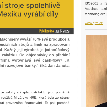
 stroje spolehlivě
ISO9001 a ISO
Asociace tex
Mexiku vyrábí díly
technologické 
www.gfm.cz
Publikováno
13. 6. 2023
Machinery vyváží 70 % své produkce a
eciálních strojů a linek na zpracování
. Každý její výrobek je jednoúčelový
na zakázku. Od objednávky do předání
firma vyrovnává své cash-flow? „K
ní rozvojové banky,“ říká Jan Janota,
je zálohy a i splatnosti faktur jsou poměrně
a využívá M-záruku NRB, která byla ze strany
nutí provozního financování. To pak pomáhá