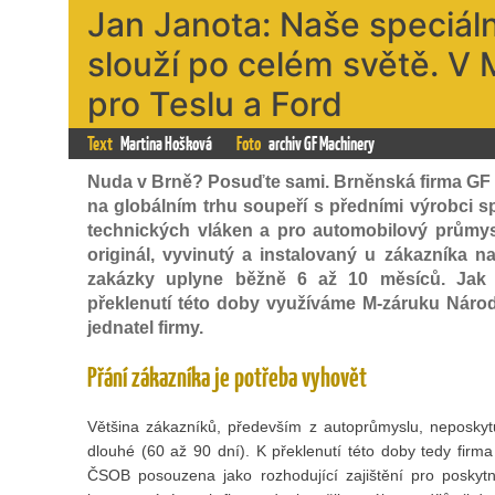
Jan Janota: Naše speciální
slouží po celém světě. V 
pro Teslu a Ford
Text
Martina Hošková
Foto
archiv GF Machinery
Nuda v Brně? Posuďte sami. Brněnská firma GF 
na globálním trhu soupeří s předními výrobci sp
technických vláken a pro automobilový průmysl
originál, vyvinutý a instalovaný u zákazníka 
zakázky uplyne běžně 6 až 10 měsíců. Jak 
překlenutí této doby využíváme M-záruku Národ
jednatel firmy.
Přání zákazníka je potřeba vyhovět
Většina zákazníků, především z autoprůmyslu, neposkytu
dlouhé (60 až 90 dní). K překlenutí této doby tedy firm
ČSOB posouzena jako rozhodující zajištění pro poskyt