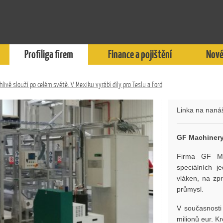
Profiliga firem
Finance a pojištění
Nové
hlivě slouží po celém světě. V Mexiku vyrábí díly pro Teslu a Ford
Linka na nanáš
GF Machinery 
Firma GF Ma
speciálních j
vláken, na zp
průmysl.
V současnosti 
milionů eur. Kr