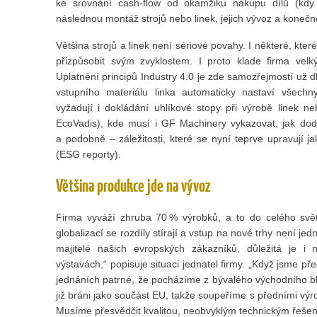
ke srovnání cash-flow od okamžiku nákupu dílů (kdy 
následnou montáž strojů nebo linek, jejich vývoz a konečn
Většina strojů a linek není sériové povahy. I některé, kter
přizpůsobit svým zvyklostem. I proto klade firma ve
Uplatnění principů Industry 4.0 je zde samozřejmostí už
vstupního materiálu linka automaticky nastaví všechn
vyžadují i dokládání uhlíkové stopy při výrobě linek ne
EcoVadis), kde musí i GF Machinery vykazovat, jak dodr
a podobně – záležitosti, které se nyní teprve upravují ja
(ESG reporty).
Většina produkce jde na vývoz
Firma vyváží zhruba 70 % výrobků, a to do celého svě
globalizací se rozdíly stírají a vstup na nové trhy není j
majitelé našich evropských zákazníků, důležitá je i
výstavách,“ popisuje situaci jednatel firmy. „Když jsme před
jednáních patrné, že pocházíme z bývalého východního bl
již bráni jako součást EU, takže soupeříme s předními výrob
Musíme přesvědčit kvalitou, neobvyklým technickým řešen