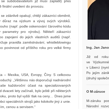
se subdodavatelům již musí zaplatit) přes
ě finální uvedení do provozu.
é se zdánlivě opakují, chtějí zákazníci obměnit,
lký důraz na výzkum a vývoj svých výrobků.
 dlouho (např. podle oskenování čárového kódu
y parametry pro výrobu). Někteří zákazníci
bo zapojení do jejich vlastních auditů (např.
žuje pravidla zaměstnávání, whistleblowingu
Ing. Jan Jano
ko povinnost od příštího roku pro velké firmy
Již od roku 
ve Výzkumném
v Liberci (ny
Po jejím záni
ta – Mexika, USA, Evropy, Číny. S celkovou
(druhý společní
ednoduchý. „Většinou nás doporučují nadnárodní
 naše každoroční účast na specializovaných
 dvaceti lety začínali, bylo ještě při některých
O
M-z
áruce
oku, proto byl vyšší tlak na ceny… Dnes jsme
M-záruku po
ci speciálních strojů jako kdokoliv jiný z unie.
Národní rozv
ím, cenou a servisem.“