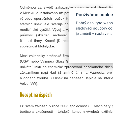
Odměnou za skvělý zákaznický servis je pak firmě tř
v Mexiku je instalováno už pět brněnských linek, na který
Používáme cookie
výrobce operačních roušek Hartmann--Rico si u GF Ma
Dobrý den, tyto webov
starších linek, ale svěřuje do Brna i výrobu speciálních
sledovací soubory coo
medicínské využití. Vývoj a výroba speciálních linek pr
je změnit v nastavení.
průmyslu (skládací, archovací linky, laminační linky pro 
činnosti firmy. Kromě již zmíněné společnosti Hartm
společnost Mölnlycke.
Mezi zákazníky brněnské firmy jsou i přední výrobci skl
(USA) nebo Valmiera Glass Group (Lotyšsko). Pro tuto firm
unikátní linku na chemické zpracování nasekaného sklen
zákazníkem například již zmíněná firma Faurecia, pr
a dodáno zhruba 30 linek na nanášení lepidla na interié
Volvo, VW).
Recept na úspěch
Při svém založení v roce 2003 společnost GF Machinery p
tradice a zkušenosti – tehdejší koncern výrobců textilníc