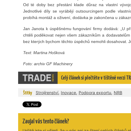
Od té doby bez přestání klade důraz na vlastní vývojo
Jednotlivé díly se vyrábějí outsourcingem podle vlast
probíhá montáž a oživení, dodávka je zakončena u zákazn
Jan Janota k úspěšnému fungování firmy dodává: „U příl
chtěli poděkovat nejen všem zákazníkům a dodavatelům
bez kterých bychom těchto úspěchů nemohli dosahovat. Je
Text: Martina Ho
šková
Foto: archiv GF Machinery
Celý článek si přečtěte v tištěné verzi
,
,
,
Štítky
Strojírenství
Inovace
Podpora exportu
NRB
Zaujal vás tento článek?
Určitě jste si všimli, že u nás ani za čtení celých článků n