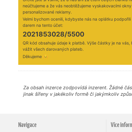
neúčtujeme a že vás neobtěžujeme vyskakovacími okny
personalizované reklamy.
Velmi bychom ocenili, kdybyste nás na oplátku podpořil
darem na tento účet:
2021853028/5500
QR kód obsahuje údaje k platbě. Výše částky je na vás,
vážit všech darovaných plateb.
Děkujeme 😊
Za obsah inzerce zodpovídá inzerent. Žádné čás
jinak šířeny v jakékoliv formě či jakýmkoliv z
Navigace
Více infor