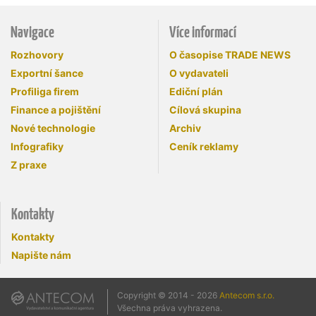
Navigace
Více informací
Rozhovory
O časopise TRADE NEWS
Exportní šance
O vydavateli
Profiliga firem
Ediční plán
Finance a pojištění
Cílová skupina
Nové technologie
Archiv
Infografiky
Ceník reklamy
Z praxe
Kontakty
Kontakty
Napište nám
Copyright © 2014 - 2026
Antecom s.r.o.
Všechna práva vyhrazena.