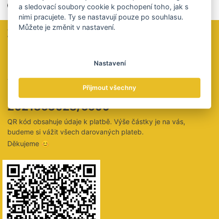
a sledovací soubory cookie k pochopení toho, jak s
nimi pracujete. Ty se nastavují pouze po souhlasu.
Můžete je změnit v nastavení.
Zaujal vás tento článek?
Určitě jste si všimli, že u nás ani za čtení celých článků nic
neúčtujeme a že vás neobtěžujeme vyskakovacími okny
Nastavení
personalizované reklamy.
Velmi bychom ocenili, kdybyste nás na oplátku podpořili
Přijmout všechny
peněžitým darem na tento účet:
2021853028/5500
QR kód obsahuje údaje k platbě. Výše částky je na vás,
budeme si vážit všech darovaných plateb.
Děkujeme 😊