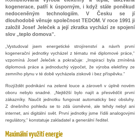
kogenerace, patří k úsporným, i když stále poněkud
nedoceněným technologiím. V Česku se jí
dlouhodobě věnuje společnost TEDOM. V roce 1991 ji
založil Josef Jeleček a její zkratka vychází ze spojení
slov „teplo domova“.
„Vystudoval jsem energetické strojírenství a návrh první
kogenerační jednotky vycházel z tématu mé diplomové práce,“
vzpomíná Josef Jeleček a pokračuje: „Inspirací byla zmíněná
diplomová práce a jednoduchý výpočet, že výroba elektřiny ze
zemního plynu v té době vycházela ziskově i bez příspěvku.“
Rozjíždět podnikání na zelené louce a zároveň v úplně novém
oboru nebylo snadné. „Nejtěžší bylo najít a přesvědčit první
zákazníky. Naučit jednotku fungovat automaticky bez obsluhy.
Z dnešního pohledu se to zdá úsměvné, ale tehdy nebyl ani
internet, ani digitální svět. První jednotky jsme řídili analogovými
regulátory,“ konstatuje zakladatel a generální ředitel.
Maximální využití energie