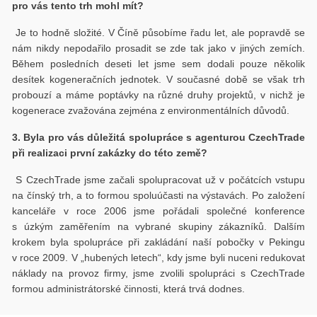
pro vás tento trh mohl mít?
Je to hodně složité. V Číně působíme řadu let, ale popravdě se
nám nikdy nepodařilo prosadit se zde tak jako v jiných zemích.
Během posledních deseti let jsme sem dodali pouze několik
desítek kogeneračních jednotek. V současné době se však trh
probouzí a máme poptávky na různé druhy projektů, v nichž je
kogenerace zvažována zejména z environmentálních důvodů.
3. Byla pro vás důležitá spolupráce s agenturou CzechTrade
při realizaci první zakázky do této země?
S CzechTrade jsme začali spolupracovat už v počátcích vstupu
na čínský trh, a to formou spoluúčasti na výstavách. Po založení
kanceláře v roce 2006 jsme pořádali společné konference
s úzkým zaměřením na vybrané skupiny zákazníků. Dalším
krokem byla spolupráce při zakládání naší pobočky v Pekingu
v roce 2009. V „hubených letech“, kdy jsme byli nuceni redukovat
náklady na provoz firmy, jsme zvolili spolupráci s CzechTrade
formou administrátorské činnosti, která trvá dodnes.