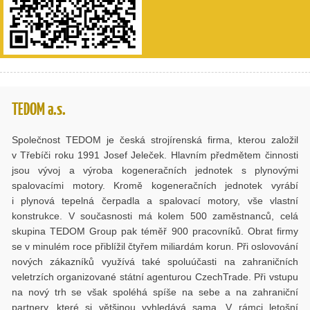
TEDOM a.s.
Společnost TEDOM je česká strojírenská firma, kterou založil
v Třebíči roku 1991 Josef Jeleček. Hlavním předmětem činnosti
jsou vývoj a výroba kogeneračních jednotek s plynovými
spalovacími motory. Kromě kogeneračních jednotek vyrábí
i plynová tepelná čerpadla a spalovací motory, vše vlastní
konstrukce. V současnosti má kolem 500 zaměstnanců, celá
skupina TEDOM Group pak téměř 900 pracovníků. Obrat firmy
se v minulém roce přiblížil čtyřem miliardám korun. Při oslovování
nových zákazníků využívá také spoluúčasti na zahraničních
veletrzích organizované státní agenturou CzechTrade. Při vstupu
na nový trh se však spoléhá spíše na sebe a na zahraniční
partnery, které si většinou vyhledává sama. V rámci letošní