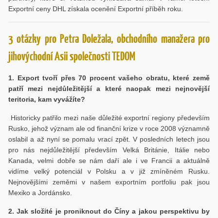
Exportní ceny DHL získala ocenění Exportní příběh roku.
3 otázky pro Petra Doležala, obchodního manažera pro
jihovýchodní Asii společnosti TEDOM
1. Export tvoří přes 70 procent vašeho obratu, které země
patří mezi nejdůležitější a které naopak mezi nejnovější
teritoria, kam vyvážíte?
Historicky patřilo mezi naše důležité exportní regiony především
Rusko, jehož význam ale od finanční krize v roce 2008 významně
oslabil a až nyní se pomalu vrací zpět. V posledních letech jsou
pro nás nejdůležitější především Velká Británie, Itálie nebo
Kanada, velmi dobře se nám daří ale i ve Francii a aktuálně
vidíme velký potenciál v Polsku a v již zmíněném Rusku.
Nejnovějšími zeměmi v našem exportním portfoliu pak jsou
Mexiko a Jordánsko.
2. Jak složité je proniknout do Číny a jakou perspektivu by