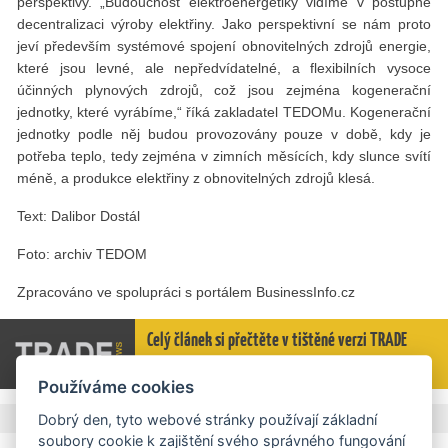
perspektivy. „Budoucnost elektroenergetiky vidíme v postupné
decentralizaci výroby elektřiny. Jako perspektivní se nám proto
jeví především systémové spojení obnovitelných zdrojů energie,
které jsou levné, ale nepředvídatelné, a flexibilních vysoce
účinných plynových zdrojů, což jsou zejména kogenerační
jednotky, které vyrábíme,“ říká zakladatel TEDOMu. Kogenerační
jednotky podle něj budou provozovány pouze v době, kdy je
potřeba teplo, tedy zejména v zimních měsících, kdy slunce svítí
méně, a produkce elektřiny z obnovitelných zdrojů klesá.
Text: Dalibor Dostál
Foto: archiv TEDOM
Zpracováno ve spolupráci s portálem BusinessInfo.cz
Celý článek si přečtěte v tištěné verzi TRADE
NEWS 6 / 2019 na straně 38-40.
Používáme cookies
,
,
,
Štítky
Energetika
Čína
Exportní šance
CzechTrade
Dobrý den, tyto webové stránky používají základní
soubory cookie k zajištění svého správného fungování