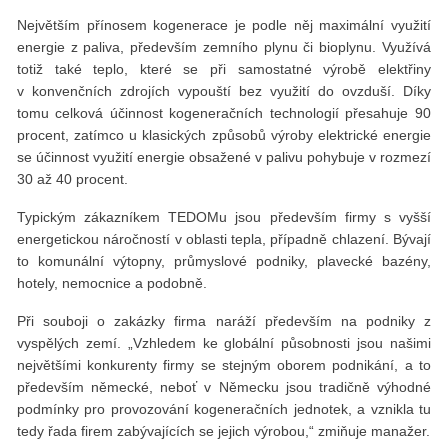
Největším přínosem kogenerace je podle něj maximální využití
energie z paliva, především zemního plynu či bioplynu. Využívá
totiž také teplo, které se při samostatné výrobě elektřiny
v konvenčních zdrojích vypouští bez využití do ovzduší. Díky
tomu celková účinnost kogeneračních technologií přesahuje 90
procent, zatímco u klasických způsobů výroby elektrické energie
se účinnost využití energie obsažené v palivu pohybuje v rozmezí
30 až 40 procent.
Typickým zákazníkem TEDOMu jsou především firmy s vyšší
energetickou náročností v oblasti tepla, případně chlazení. Bývají
to komunální výtopny, průmyslové podniky, plavecké bazény,
hotely, nemocnice a podobně.
Při souboji o zakázky firma naráží především na podniky z
vyspělých zemí. „Vzhledem ke globální působnosti jsou našimi
největšími konkurenty firmy se stejným oborem podnikání, a to
především německé, neboť v Německu jsou tradičně výhodné
podmínky pro provozování kogeneračních jednotek, a vznikla tu
tedy řada firem zabývajících se jejich výrobou,“ zmiňuje manažer.