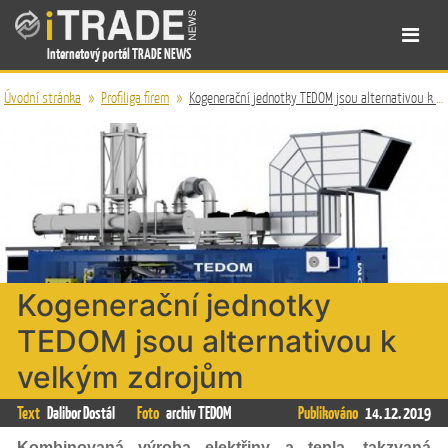
Internetový portál TRADE NEWS
Úvodní stránka
»
Profiliga firem
»
Kogenerační jednotky TEDOM jsou alternativou k velkým zdrojům
Kogenerační jednotky
TEDOM jsou alternativou k
velkým zdrojům
Text
Dalibor Dostál
Foto
archiv TEDOM
Publikováno
14. 12. 2019
Kombinovaná výroba elektřiny a tepla, takzvaná