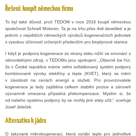
Řešení: koupit německou firmu
To byl také důvod, proč TEDOM v roce 2016 koupil německou
společnost Schnell Motoren. Ta je na trhu přes dvě desetiletí a je
jedním z největších německých výrobců kogeneračních jednotek
s vysokou účinností určených především pro bioplynové stanice.
I když je podpora kogenerace ze strany státu nižší ve srovnání s
obnovitelnými zdroji, v TEDOMu jsou spokojení. „Obecně lze říct,
že v České republice máme velmi sofistikovaný systém podpory
kombinované výroby elektřiny a tepla (KVET), který se mění
v závislosti na cenách energií a služeb. Pro provozovatele
kogenerace je tedy zajištěna celkem stabilní pozice a zároveň
významně omezena případná překompenzace. Myslím si, že
od našeho systému podpory by se mohly jiné státy učit,“ oceňuje
Josef Jeleček.
Alternativa k jádru
O takzvané mikrokogeneraci, která vyrábí teplo pro jednotlivé