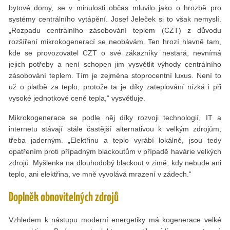
bytové domy, se v minulosti občas mluvilo jako o hrozbě pro
systémy centrálního vytápění. Josef Jeleček si to však nemyslí.
„Rozpadu centrálního zásobování teplem (CZT) z důvodu
rozšíření mikrokogenerací se neobávám. Ten hrozí hlavně tam,
kde se provozovatel CZT o své zákazníky nestará, nevnímá
jejich potřeby a není schopen jim vysvětlit výhody centrálního
zásobování teplem. Tím je zejména stoprocentní luxus. Není to
už o platbě za teplo, protože ta je díky zateplování nízká i při
vysoké jednotkové ceně tepla,“ vysvětluje.
Mikrokogenerace se podle něj díky rozvoji technologií, IT a
internetu stávají stále častější alternativou k velkým zdrojům,
třeba jaderným. „Elektřinu a teplo vyrábí lokálně, jsou tedy
opatřením proti případným blackoutům v případě havárie velkých
zdrojů. Myšlenka na dlouhodobý blackout v zimě, kdy nebude ani
teplo, ani elektřina, ve mně vyvolává mrazení v zádech.“
Doplněk obnovitelných zdrojů
Vzhledem k nástupu moderní energetiky má kogenerace velké