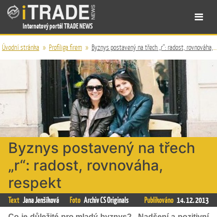
Internetový portál TRADE NEWS
Úvodní stránka
»
Profiliga firem
»
Byznys postavený na třech „r“: radost, rovnováha, respekt
Byznys postavený na třech
„r“: radost, rovnováha,
respekt
Text
Jana Jenšíková
Foto
Archiv CS Originals
Publikováno
14. 12. 2013
Co je důležité pro mladý byznys? „Nadšení a pozitivní