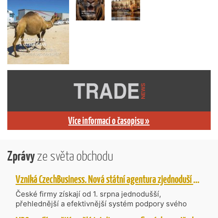
Více informací o časopisu »
Zprávy
ze světa obchodu
Vzniká CzechBusiness. Nová státní agentura zjednoduší podporu českých firem
České firmy získají od 1. srpna jednodušší,
přehlednější a efektivnější systém podpory svého
podnikání. Vzniká nová státní agentura