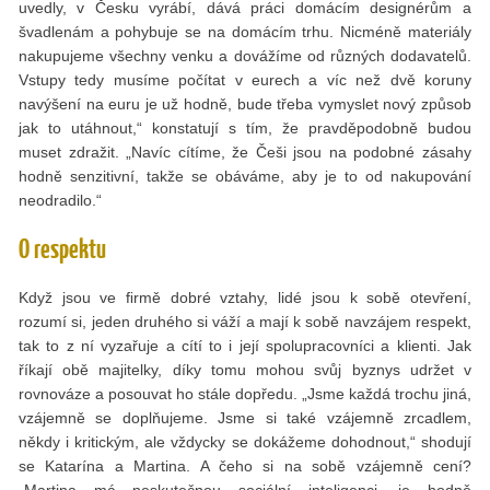
uvedly, v Česku vyrábí, dává práci domácím designérům a
švadlenám a pohybuje se na domácím trhu. Nicméně materiály
nakupujeme všechny venku a dovážíme od různých dodavatelů.
Vstupy tedy musíme počítat v eurech a víc než dvě koruny
navýšení na euru je už hodně, bude třeba vymyslet nový způsob
jak to utáhnout,“ konstatují s tím, že pravděpodobně budou
muset zdražit. „Navíc cítíme, že Češi jsou na podobné zásahy
hodně senzitivní, takže se obáváme, aby je to od nakupování
neodradilo.“
O respektu
Když jsou ve ﬁrmě dobré vztahy, lidé jsou k sobě otevření,
rozumí si, jeden druhého si váží a mají k sobě navzájem respekt,
tak to z ní vyzařuje a cítí to i její spolupracovníci a klienti. Jak
říkají obě majitelky, díky tomu mohou svůj byznys udržet v
rovnováze a posouvat ho stále dopředu. „Jsme každá trochu jiná,
vzájemně se doplňujeme. Jsme si také vzájemně zrcadlem,
někdy i kritickým, ale vždycky se dokážeme dohodnout,“ shodují
se Katarína a Martina. A čeho si na sobě vzájemně cení?
„Martina má neskutečnou sociální inteligenci, je hodně