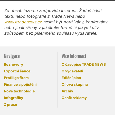
Za obsah inzerce zodpovídá inzerent. Žádné části
textu nebo fotografie z Trade News nebo
www.itradenews.cz
nesmí být používány, kopírovány
nebo jinak šířeny v jakékoliv formě či jakýmkoliv
způsobem bez písemného souhlasu vydavatele.
Navigace
Více informací
Rozhovory
O časopise TRADE NEWS
Exportní šance
O vydavateli
Profiliga firem
Ediční plán
Finance a pojištění
Cílová skupina
Nové technologie
Archiv
Infografiky
Ceník reklamy
Z praxe