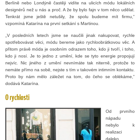
Berlíně nebo Londýně častěji vidíte na ulicích módu lokálních
designérů než u nás a proč. A že by bylo fajn v tom něco udělat.
Tenkrát jsme ještě netušily, že spolu budeme mít ﬁrmu,“
vzpomíná Katarína na první setkání s Martinou.
„V posledních letech jsme se naučili jinak nakupovat, rychle
spotřebovávat věci, módu bereme jako rychloobrátkovou věc. A
přitom právě móda je osobním odrazem toho, kdo ji tvoří, i toho,
kdo ji nosí. Je to jedno z umění, kde se tyto energie propojují
nejvíc. Nic jiného z umění nevnímáte tak niterně, protože to
nemáte přímo na sobě, nejste s tím v takovém intimním kontaktu.
Proto by nám mělo záležet na tom, do čeho se oblékáme,“
dodává Katarína.
O rychlosti
Od prvního
nápadu
nebylo k
realizaci
daleko.