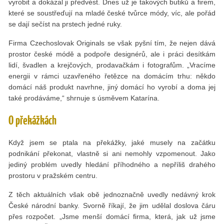
vyrobit a dokázal ji předvést. Dnes už je takových butiků a ﬁrem,
které se soustřeďují na mladé české tvůrce módy, víc, ale pořád
se dají sečíst na prstech jedné ruky.
Firma Czechoslovak Originals se však pyšní tím, že nejen dává
prostor české módě a podpoře designérů, ale i práci desítkám
lidí, švadlen a krejčových, prodavačkám i fotografům. „Vracíme
energii v rámci uzavřeného řetězce na domácím trhu: někdo
domácí náš produkt navrhne, jiný domácí ho vyrobí a doma jej
také prodáváme,“ shrnuje s úsměvem Katarína.
O překážkách
Když jsem se ptala na překážky, jaké musely na začátku
podnikání překonat, vlastně si ani nemohly vzpomenout. Jako
jediný problém uvedly hledání příhodného a nepříliš drahého
prostoru v pražském centru.
Z těch aktuálních však obě jednoznačně uvedly nedávný krok
České národní banky. Svorně říkají, že jim udělal doslova čáru
přes rozpočet. „Jsme menší domácí ﬁrma, která, jak už jsme