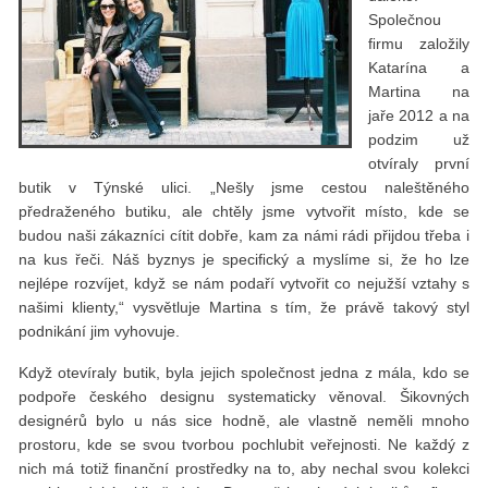
Společnou
ﬁrmu založily
Katarína a
Martina na
jaře 2012 a na
podzim už
otvíraly první
butik v Týnské ulici. „Nešly jsme cestou naleštěného
předraženého butiku, ale chtěly jsme vytvořit místo, kde se
budou naši zákazníci cítit dobře, kam za námi rádi přijdou třeba i
na kus řeči. Náš byznys je speciﬁcký a myslíme si, že ho lze
nejlépe rozvíjet, když se nám podaří vytvořit co nejužší vztahy s
našimi klienty,“ vysvětluje Martina s tím, že právě takový styl
podnikání jim vyhovuje.
Když otevíraly butik, byla jejich společnost jedna z mála, kdo se
podpoře českého designu systematicky věnoval. Šikovných
designérů bylo u nás sice hodně, ale vlastně neměli mnoho
prostoru, kde se svou tvorbou pochlubit veřejnosti. Ne každý z
nich má totiž ﬁnanční prostředky na to, aby nechal svou kolekci