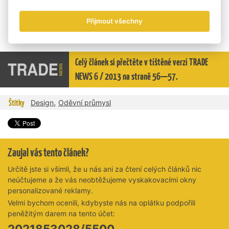
rozsáhlou kolekci ručně šitých bot… A přání do nového roku?
Vrátit příběh kvalitní domácí módy do Česka, vždyť je na co
Přijmout všechny
navazovat. Držme jim palce.
Celý článek si přečtěte v tištěné verzi TRADE
NEWS 6 / 2013 na straně 56—57.
,
Štítky
Design
Oděvní průmysl
Zaujal vás tento článek?
Určitě jste si všimli, že u nás ani za čtení celých článků nic
neúčtujeme a že vás neobtěžujeme vyskakovacími okny
personalizované reklamy.
Velmi bychom ocenili, kdybyste nás na oplátku podpořili
peněžitým darem na tento účet:
2021853028/5500