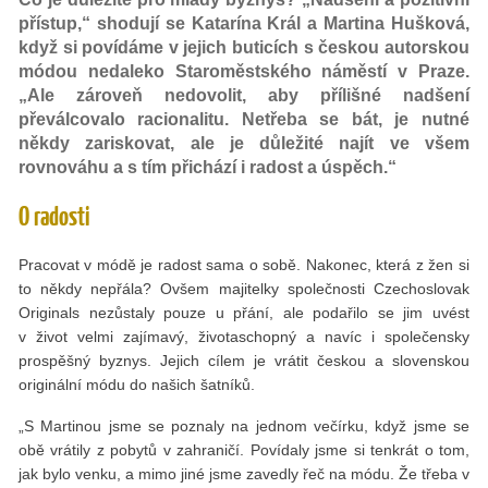
přístup,“ shodují se Katarína Král a Martina Hušková,
když si povídáme v jejich buticích s českou autorskou
módou nedaleko Staroměstského náměstí v Praze.
„Ale zároveň nedovolit, aby přílišné nadšení
převálcovalo racionalitu. Netřeba se bát, je nutné
někdy zariskovat, ale je důležité najít ve všem
rovnováhu a s tím přichází i radost a úspěch.“
O radosti
Pracovat v módě je radost sama o sobě. Nakonec, která z žen si
to někdy nepřála? Ovšem majitelky společnosti Czechoslovak
Originals nezůstaly pouze u přání, ale podařilo se jim uvést
v život velmi zajímavý, životaschopný a navíc i společensky
prospěšný byznys. Jejich cílem je vrátit českou a slovenskou
originální módu do našich šatníků.
„S Martinou jsme se poznaly na jednom večírku, když jsme se
obě vrátily z pobytů v zahraničí. Povídaly jsme si tenkrát o tom,
jak bylo venku, a mimo jiné jsme zavedly řeč na módu. Že třeba v