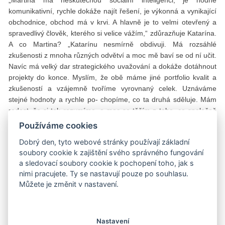
komunikativní, rychle dokáže najít řešení, je výkonná a vynikající
obchodnice, obchod má v krvi. A hlavně je to velmi otevřený a
spravedlivý člověk, kterého si velice vážím,“ zdůrazňuje Katarína.
A co Martina? „Katarínu nesmírně obdivuji. Má rozsáhlé
zkušenosti z mnoha různých odvětví a moc mě baví se od ní učit.
Navíc má velký dar strategického uvažování a dokáže dotáhnout
projekty do konce. Myslím, že obě máme jiné portfolio kvalit a
zkušeností a vzájemně tvoříme vyrovnaný celek. Uznáváme
stejné hodnoty a rychle po- chopíme, co ta druhá sděluje. Mám
radost, že si tak rozumíme, a moc se těším z toho, co společně
vytváříme.“
Používáme cookies
O plánech
Dobrý den, tyto webové stránky používají základní
soubory cookie k zajištění svého správného fungování
a sledovací soubory cookie k pochopení toho, jak s
Letos otevřely druhý butik s českou módou v Železné, který
nimi pracujete. Ty se nastavují pouze po souhlasu.
nabízí víc prostoru. Nedávno uvedly v život portál fashionmap.cz,
Můžete je změnit v nastavení.
kde se o domácí designérské scéně dozvíte všechno podstatné i
nepodstatné. A už teď chystají nové kolekce na příští rok. Těší se
například na svou pravidelnou letní kolekci, která měla loni velký
Nastavení
úspěch a navíc přispěla na dva psí útulky. Nebo na novou