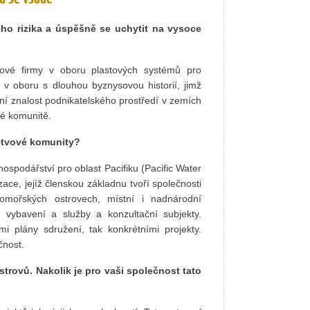
ho rizika a úspěšně se uchytit na vysoce
ětové firmy v oboru plastových systémů pro
i v oboru s dlouhou byznysovou historií, jimž
í znalost podnikatelského prostředí v zemích
vé komunitě.
větvové komunity?
ospodářství pro oblast Pacifiku (Pacific Water
ace, jejíž členskou základnu tvoří společnosti
mořských ostrovech, místní i nadnárodní
í vybavení a služby a konzultační subjekty.
i plány sdružení, tak konkrétními projekty.
čnost.
trovů. Nakolik je pro vaši společnost tato