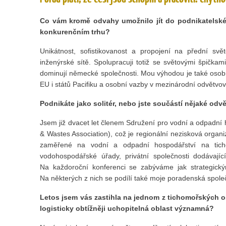
Co vám kromě odvahy umožnilo jít do podnikatelské
konkurenčním trhu?
Unikátnost, sofistikovanost a propojení na přední sv
inženýrské sítě. Spolupracuji totiž se světovými špičkam
dominují německé společnosti. Mou výhodou je také osobn
EU i států Pacifiku a osobní vazby v mezinárodní odvětvo
Podnikáte jako solitér, nebo jste součástí nějaké od
Jsem již dvacet let členem Sdružení pro vodní a odpadní h
& Wastes Association), což je regionální nezisková organiz
zaměřené na vodní a odpadní hospodářství na ticho
vodohospodářské úřady, privátní společnosti dodávajíc
Na každoroční konferenci se zabýváme jak strategickým
Na některých z nich se podílí také moje poradenská spole
Letos jsem vás zastihla na jednom z tichomořských os
logisticky obtížněji uchopitelná oblast významná?