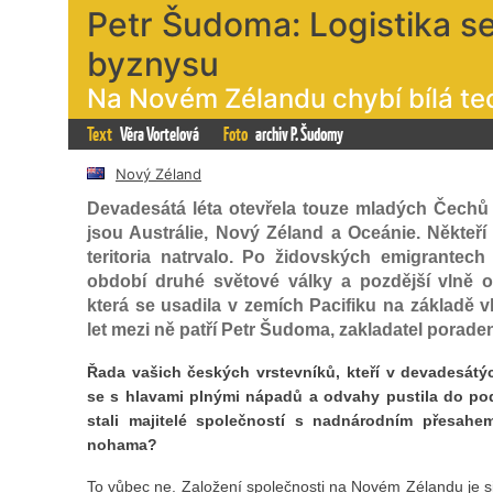
Petr Šudoma: Logistika s
byznysu
Na Novém Zélandu chybí bílá tec
Text
Věra Vortelová
Foto
archiv P. Šudomy
Nový Zéland
Devadesátá léta otevřela touze mladých Čechů 
jsou Austrálie, Nový Zéland a Oceánie. Někteří 
teritoria natrvalo. Po židovských emigrantech
období druhé světové války a pozdější vlně o
která se usadila v zemích Pacifiku na základě 
let mezi ně patří Petr Šudoma, zakladatel porad
Řada vašich českých vrstevníků, kteří v devadesátý
se s hlavami plnými nápadů a odvahy pustila do podn
stali majitelé společností s nadnárodním přesahe
nohama?
To vůbec ne. Založení společnosti na Novém Zélandu je si