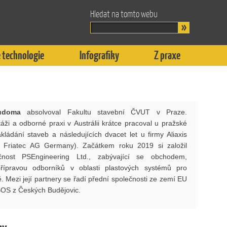
Hledat na tomto webu
 technologie
Infografiky
Z praxe
udoma
absolvoval Fakultu stavební ČVUT v Praze.
áži a odborné praxi v Austrálii krátce pracoval u pražské
kládání staveb a následujících dvacet let u firmy Aliaxis
 Friatec AG Germany). Začátkem roku 2019 si založil
ečnost PSEngineering Ltd., zabývající se obchodem,
řípravou odborníků v oblasti plastových systémů pro
ě. Mezi její partnery se řadí přední společnosti ze zemí EU
BOS z Českých Budějovic.