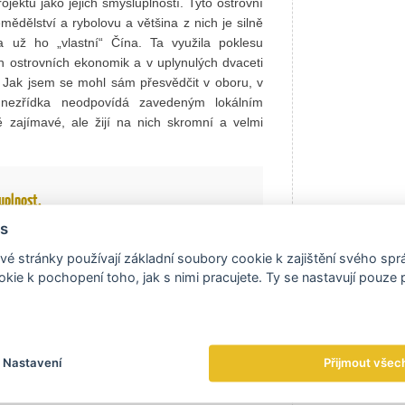
ojektů jako jejich smysluplností. Tyto ostrovní
mědělství a rybolovu a většina z nich je silně
a už ho „vlastní“ Čína. Ta využila poklesu
ch ostrovních ekonomik a v uplynulých dvaceti
y. Jak jsem se mohl sám přesvědčit v oboru, v
 nezřídka neodpovídá zavedeným lokálním
 zajímavé, ale žijí na nich skromní a velmi
uplnost.
s
é stránky používají základní soubory cookie k zajištění svého sp
á. Největší podíl na spotřebě mají Asie a
kie k pochopení toho, jak s nimi pracujete. Ty se nastavují pouze
osvětové spotřebě energie je 15 procent,
ent. Jak se k této problematice staví
ydroelektrárny, které dodávají 75 procent
Nastavení
Přijmout všec
 světa není ušetřen klimatických změn. Loňské
dy na Jižním ostrově se začínají vypařovat a s