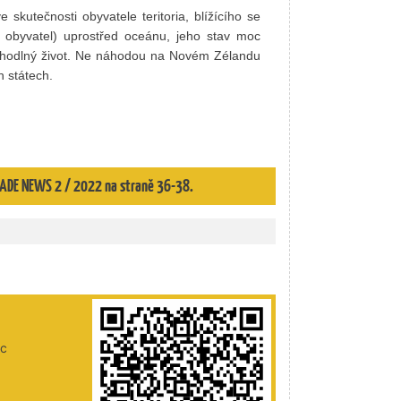
 skutečnosti obyvatele teritoria, blížícího se
nů obyvatel) uprostřed oceánu, jeho stav moc
 pohodlný život. Ne náhodou na Novém Zélandu
h státech.
 TRADE NEWS 2 / 2022 na straně 36-38.
ic