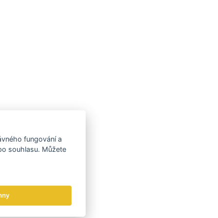
rávného fungování a
 po souhlasu. Můžete
hny