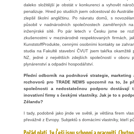
daleko složitější je obstát v konkurenci a vyhovět náročn
penalizuje. Hned po studiích jsem odcestoval do Austrálie
zlepšil školní angličtinu. Po návratu domů, s novozéla
působil v nadnárodních společnostech zaměřených na 
inženýrské sítě. Po pár letech v Česku jsme se roz
zkušenostmi v mezinárodně respektovaných firmách, jak
KunststoffProdukte, cennými osobními kontakty se zahran
studia na Fakultě stavební ČVUT jsem takřka okamžitě p
NZ, jedné z největších zdejších společností v oboru p
plynárenství a odpadní hospodářství.
Přední odborník na podnikové strategie, marketin
rozhovorů pro TRADE NEWS upozornil na to, že pří
společnosti a nedostatečnou podporu dostávají ta
inovativní firmy s českými vlastníky. Jak je to s pod
Zélandu?
I tady, podobně jako jinde ve světě, je většina firem 
převážně z Evropy. Subjektů s domácími vlastníky, kteří pů
Pořád platí, že Češi jsou schopní a pracovití. Chytn