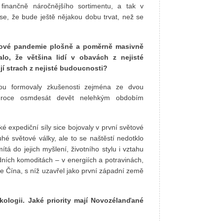
o finančně náročnějšího sortimentu, a tak v
e, že bude ještě nějakou dobu trvat, než se
irové pandemie plošně a poměrně masivně
lo, že většina lidí v obavách z nejisté
í strach z nejisté budoucnosti?
kou formovaly zkušenosti zejména ze dvou
o roce osmdesát devět nelehkým obdobím
 expediční síly sice bojovaly v první světové
uhé světové války, ale to se naštěstí nedotklo
tá do jejich myšlení, životního stylu i vztahu
dních komoditách – v energiích a potravinách,
e Čína, s níž uzavřel jako první západní země
ologii. Jaké priority mají Novozélanďané