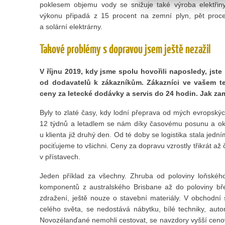
poklesem objemu vody se snižuje také výroba elektřiny
výkonu připadá z 15 procent na zemní plyn, pět proce
a solární elektrárny.
Takové problémy s dopravou jsem ještě nezažil
V říjnu 2019, kdy jsme spolu hovořili naposledy, jste
od dodavatelů k zákazníkům. Zákazníci ve vašem ter
ceny za letecké dodávky a servis do 24 hodin. Jak za
Byly to zlaté časy, kdy lodní přeprava od mých evropských
12 týdnů a letadlem se nám díky časovému posunu a okam
u klienta již druhý den. Od té doby se logistika stala je
pociťujeme to všichni. Ceny za dopravu vzrostly třikrát až 
v přístavech.
Jeden příklad za všechny. Zhruba od poloviny loňskéh
komponentů z australského Brisbane až do poloviny bře
zdražení, ještě nouze o stavební materiály. V obchodní
celého světa, se nedostává nábytku, bílé techniky, au
Novozélanďané nemohli cestovat, se navzdory vyšší cenov