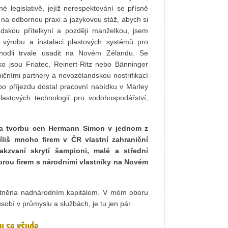
é legislativě, jejíž nerespektování se přísně
 na odbornou praxi a jazykovou stáž, abych si
ndskou přítelkyní a později manželkou, jsem
výrobu a instalaci plastových systémů pro
hodli trvale usadit na Novém Zélandu. Se
o jsou Friatec, Reinert-Ritz nebo Bänninger
ičními partnery a novozélandskou nostrifikací
o příjezdu dostal pracovní nabídku v Marley
lastových technologií pro vodohospodářství,
g a tvorbu cen Hermann Simon v jednom z
liš mnoho firem v ČR vlastní zahraniční
kzvaní skrytí šampioni, malé a střední
porou firem s národními vlastníky na Novém
vlastněna nadnárodním kapitálem. V mém oboru
sobí v průmyslu a službách, je tu jen pár.
ou se všude