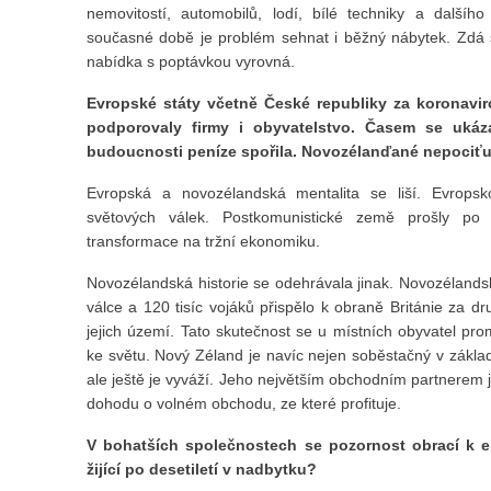
nemovitostí, automobilů, lodí, bílé techniky a dalšíh
současné době je problém sehnat i běžný nábytek. Zdá s
nabídka s poptávkou vyrovná.
Evropské státy včetně České republiky za koronav
podporovaly firmy i obyvatelstvo. Časem se ukáza
budoucnosti peníze spořila. Novozélanďané nepociťuj
Evropská a novozélandská mentalita se liší. Evrops
světových válek. Postkomunistické země prošly p
transformace na tržní ekonomiku.
Novozélandská historie se odehrávala jinak. Novozélandské
válce a 120 tisíc vojáků přispělo k obraně Británie za dr
jejich území. Tato skutečnost se u místních obyvatel promí
ke světu. Nový Zéland je navíc nejen soběstačný v zákla
ale ještě je vyváží. Jeho největším obchodním partnerem j
dohodu o volném obchodu, ze které profituje.
V bohatších společnostech se pozornost obrací k ek
žijící po desetiletí v nadbytku?