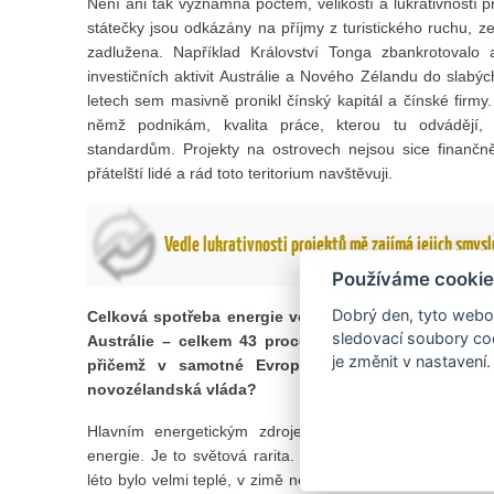
Není ani tak významná počtem, velikostí a lukrativností pr
státečky jsou odkázány na příjmy z turistického ruchu, ze
zadlužena. Například Království Tonga zbankrotovalo 
investičních aktivit Austrálie a Nového Zélandu do slabý
letech sem masivně pronikl čínský kapitál a čínské firm
němž podnikám, kvalita práce, kterou tu odvádějí,
standardům. Projekty na ostrovech nejsou sice finančně
přátelští lidé a rád toto teritorium navštěvuji.
Vedle lukrativnosti projektů mě zajímá jejich smysl
Používáme cookie
Dobrý den, tyto webov
Celková spotřeba energie ve světě dlouhodobě stoup
sledovací soubory coo
Austrálie – celkem 43 procent. Podíl Evropy na cel
je změnit v nastavení.
přičemž v samotné Evropské unii je to 12 proc
novozélandská vláda?
Hlavním energetickým zdrojem Nového Zélandu jsou h
energie. Je to světová rarita. Ale ani tento šťastný kus
léto bylo velmi teplé, v zimě nesněžilo, ledovcové přehra