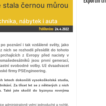
Exportní tr
e stala černou můrou
hnika, nábytek i auta
Publikováno
24. 4. 2022
po poznání i tak vzdálené světy, jako
z nich se rozhodli přesídlit do tohoto
 prchajících z Evropy před nacisty v
smašedesátníků jsou první generací,
vlastní svobodné volby. Už dvaadvacet
enské firmy PSEngineering.
ch letech dokončili vysokoškolská studia,
ikání. Za třicet let se z některých z nich
m. Také jste skočil do byznysu rovnýma
ce administrativně velmi jednoduché a rychlé,