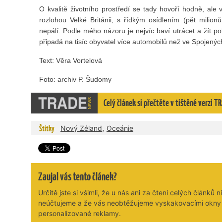
O kvalitě životního prostředí se tady hovoří hodně, ale ve
rozlohou Velké Británii, s řídkým osídlením (pět milio
nepálí. Podle mého názoru je nejvíc baví utrácet a žít
připadá na tisíc obyvatel více automobilů než ve Spojenýc
Text: Věra Vortelová
Foto: archiv P. Šudomy
Celý článek si přečtěte v tištěné verzi
,
Štítky
Nový Zéland
Oceánie
Zaujal vás tento článek?
Určitě jste si všimli, že u nás ani za čtení celých článků n
neúčtujeme a že vás neobtěžujeme vyskakovacími okny
personalizované reklamy.