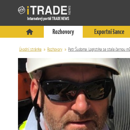
Internetový portál TRADE NEWS
Rozhovory
Exportní šance
Úvodní stránka
»
Rozhovory
»
Petr Šudoma: Logistika se stala černou 