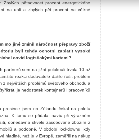
. Zbylých pětadvacet procent energetického
nt na uhlí a zbylých pět procent na větrné
 mimo jiné zmínil náročnost přepravy zboží
itoriu byli tehdy ochotni zaplatit vysoké
míchal covid logistickými kartami?
 partnerů sem na jižní polokouli trvala 10 až
žité reakci dodavatele dařilo řešit problém
dním z největších problémů světového obchodu a
čtyřikrát, je nedostatek kontejnerů i pracovníků
o prosince jsem na Zélandu čekal na paletu
zna. K tomu se přidala, navíc při výrazném
 síti, donedávna skvěle zásobované zbožím z
tomobilů a podobně. V období lockdownu, kdy
é hladině, než je v Evropě, zaměřili na nákup