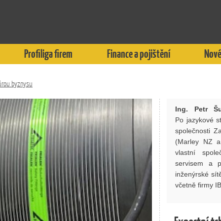
Profiliga firem
Finance a pojištění
Nové
můrou byznysu
Ing. Petr Š
Po jazykové st
společnosti Za
(Marley NZ a
vlastní spol
servisem a p
inženýrské sít
včetně firmy I