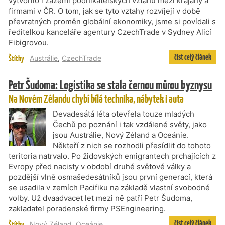
vytvořilo i zázemí podnikatelských vztahů mezi krajany a
firmami v ČR. O tom, jak se tyto vztahy rozvíjejí v době
převratných proměn globální ekonomiky, jsme si povídali s
ředitelkou kanceláře agentury CzechTrade v Sydney Alicí
Fibigrovou.
číst celý článek
Štítky
Austrálie
,
CzechTrade
Petr Šudoma: Logistika se stala černou můrou byznysu
Na Novém Zélandu chybí bílá technika, nábytek i auta
Devadesátá léta otevřela touze mladých
Čechů po poznání i tak vzdálené světy, jako
jsou Austrálie, Nový Zéland a Oceánie.
Někteří z nich se rozhodli přesídlit do tohoto
teritoria natrvalo. Po židovských emigrantech prchajících z
Evropy před nacisty v období druhé světové války a
pozdější vlně osmašedesátníků jsou první generací, která
se usadila v zemích Pacifiku na základě vlastní svobodné
volby. Už dvaadvacet let mezi ně patří Petr Šudoma,
zakladatel poradenské firmy PSEngineering.
číst celý článek
Štítky
Nový Zéland
,
Oceánie