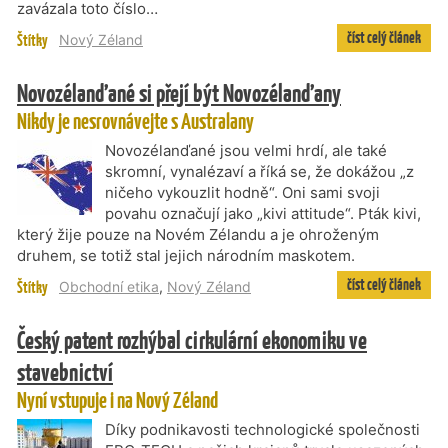
zavázala toto číslo…
číst celý článek
Štítky
Nový Zéland
Novozélanďané si přejí být Novozélanďany
Nikdy je nesrovnávejte s Australany
Novozélanďané jsou velmi hrdí, ale také
skromní, vynalézaví a říká se, že dokážou „z
ničeho vykouzlit hodně“. Oni sami svoji
povahu označují jako „kivi attitude“. Pták kivi,
který žije pouze na Novém Zélandu a je ohroženým
druhem, se totiž stal jejich národním maskotem.
číst celý článek
Štítky
Obchodní etika
,
Nový Zéland
Český patent rozhýbal cirkulární ekonomiku ve
stavebnictví
Nyní vstupuje i na Nový Zéland
Díky podnikavosti technologické společnosti