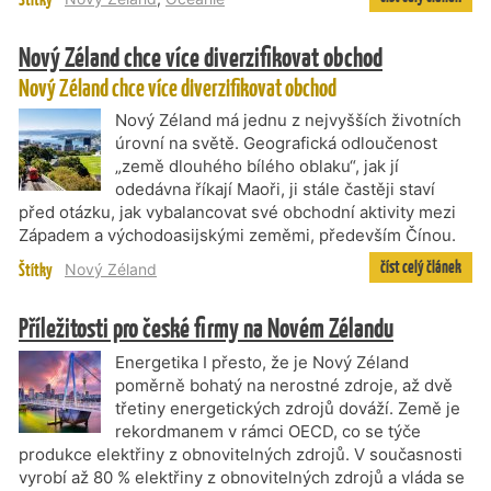
Nový Zéland chce více diverzifikovat obchod
Nový Zéland chce více diverzifikovat obchod
Nový Zéland má jednu z nejvyšších životních
úrovní na světě. Geografická odloučenost
„země dlouhého bílého oblaku“, jak jí
odedávna říkají Maoři, ji stále častěji staví
před otázku, jak vybalancovat své obchodní aktivity mezi
Západem a východoasijskými zeměmi, především Čínou.
číst celý článek
Štítky
Nový Zéland
Příležitosti pro české firmy na Novém Zélandu
Energetika I přesto, že je Nový Zéland
poměrně bohatý na nerostné zdroje, až dvě
třetiny energetických zdrojů dováží. Země je
rekordmanem v rámci OECD, co se týče
produkce elektřiny z obnovitelných zdrojů. V současnosti
vyrobí až 80 % elektřiny z obnovitelných zdrojů a vláda se