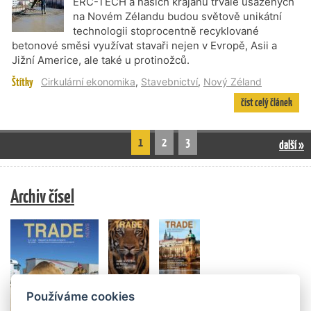
ERC-TECH a našich krajanů trvale usazených
na Novém Zélandu budou světově unikátní
technologii stoprocentně recyklované
betonové směsi využívat stavaři nejen v Evropě, Asii a
Jižní Americe, ale také u protinožců.
Štítky
Cirkulární ekonomika
,
Stavebnictví
,
Nový Zéland
číst celý článek
1
2
3
další »
Archiv čísel
Používáme cookies