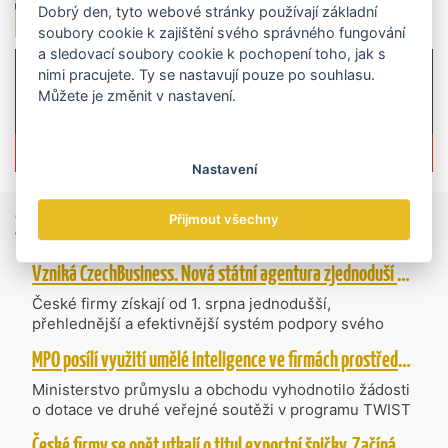
Dobrý den, tyto webové stránky používají základní
soubory cookie k zajištění svého správného fungování
a sledovací soubory cookie k pochopení toho, jak s
nimi pracujete. Ty se nastavují pouze po souhlasu.
Můžete je změnit v nastavení.
Více informací o časopisu »
Nastavení
Zprávy
ze světa obchodu
Přijmout všechny
Vzniká CzechBusiness. Nová státní agentura zjednoduší podporu českých firem
České firmy získají od 1. srpna jednodušší,
přehlednější a efektivnější systém podpory svého
podnikání. Vzniká nová státní agentura
MPO posílí využití umělé inteligence ve firmách prostřednictvím 40 projektů z programu TWIST
CzechBusiness, která propojuje dosavadní
kompetence agentur CzechTrade a CzechInvest.
Ministerstvo průmyslu a obchodu vyhodnotilo žádosti
Firmám nabídne jednoho partnera pro rozvoj od
o dotace ve druhé veřejné soutěži v programu TWIST
inovací až po zahraniční expanzi.
– Transfer, Výzkum, Vývoj a Inovace pro Strategické
České firmy se opět utkají o titul exportní špičky. Začíná další ročník Ocenění Českých Exportérů