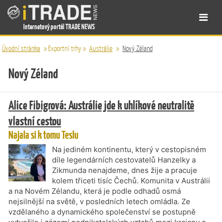
Internetový portál TRADE NEWS
Úvodní stránka
»
Exportní trhy
»
Austrálie
»
Nový Zéland
Nový Zéland
Alice Fibigrová: Austrálie jde k uhlíkové neutralitě
vlastní cestou
Najala si k tomu Teslu
Na jediném kontinentu, který v cestopisném
díle legendárních cestovatelů Hanzelky a
Zikmunda nenajdeme, dnes žije a pracuje
kolem třiceti tisíc Čechů. Komunita v Austrálii
a na Novém Zélandu, která je podle odhadů osmá
nejsilnější na světě, v posledních letech omládla. Ze
vzdělaného a dynamického společenství se postupně