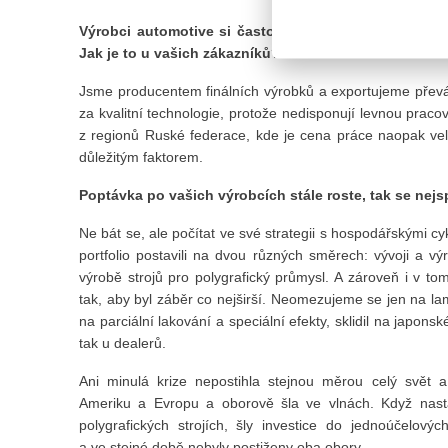
Výrobci automotive si často stěžují, že na ně odběrat
Jak je to u vašich zákazníků?
Jsme producentem finálních výrobků a exportujeme převáž
za kvalitní technologie, protože nedisponují levnou pra
z regionů Ruské federace, kde je cena práce naopak ve
důležitým faktorem.
Poptávka po vašich výrobcích stále roste, tak se nej
Ne bát se, ale počítat ve své strategii s hospodářskými c
portfolio postavili na dvou různých směrech: vývoji a vý
výrobě strojů pro polygrafický průmysl. A zároveň i v t
tak, aby byl záběr co nejširší. Neomezujeme se jen na lam
na parciální lakování a speciální efekty, sklidil na japon
tak u dealerů.
Ani minulá krize nepostihla stejnou měrou celý svět a
Ameriku a Evropu a oborově šla ve vlnách. Když nasta
polygrafických strojích, šly investice do jednoúčelový
a ve stejné době nebyly postiženy oba obory.