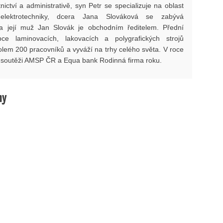
ictví a administrativě, syn Petr se specializuje na oblast
elektrotechniky, dcera Jana Slováková se zabývá
a její muž Jan Slovák je obchodním ředitelem. Přední
bce laminovacích, lakovacích a polygrafických strojů
lem 200 pracovníků a vyváží na trhy celého světa. V roce
 v soutěži AMSP ČR a Equa bank Rodinná firma roku.
hy