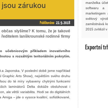
manželka účetn
 jsou zárukou
softwaru a 
marketingem 
světový výro
Publikováno
22. 9. 2018
zaměstnává ko
2015 zvítězil
 občas slyšíme? K tomu, že je takové
 ředitelem lanškrounské rodinné firmy
Exportní tr
mo učebnicovým příkladem inovativního
notou s rozsáhlým teritoriálním pokrytím.
 a Japonska. V poslední době jsme například
al Graphic Arts Show), největším svého druhu
Jsou do té míry vybaveny chytrými funkcemi
šich laminátorů Delta dokáže obsluhovat i
n, ale větší variabilita. Hodí se do digitálních
Amiga – jde o vysoce kvalitní, sofistikované,