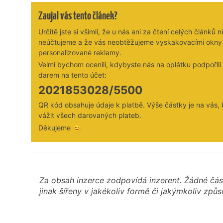
Zaujal vás tento článek?
Určitě jste si všimli, že u nás ani za čtení celých článků n
neúčtujeme a že vás neobtěžujeme vyskakovacími okny
personalizované reklamy.
Velmi bychom ocenili, kdybyste nás na oplátku podpořil
darem na tento účet:
2021853028/5500
QR kód obsahuje údaje k platbě. Výše částky je na vás,
vážit všech darovaných plateb.
Děkujeme 😊
Za obsah inzerce zodpovídá inzerent. Žádné čás
jinak šířeny v jakékoliv formě či jakýmkoliv z