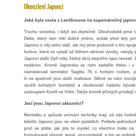
Okouzlení Japonci
Jaká byla cesta z Lanškrouna na supernáročný japon
Trochu svízelná, i když asi zbytečně. Dlouhodobě jsme
Delta, který tam měl dobré jméno, avšak před lety jsme
Japonci o něj velmi stáli, ale my jsme podcenili s tím spoj
funkce, které se vyladí až během sériové výroby, nebyly j
Japonci další čtyři roky žádný stroj stejného typu nevzali
nedávno. Kromě Japonska se nám zadařilo třeba i v 
nainstalovali laminátor Sagitta 76 s horkým nožem, pr
A na spadnutí jsou další realizace. Slibně se nám rozvíje
využili bohatých kontaktů a zkušeností našeho býva
zastoupení Komfi ve Vídni. Takže kromě přímých prodejů 
Jací jsou Japonci zákazníci?
Mentalitu a způsob vnímání techniky mají od nás hodně 
kdežto Japonci jsou ve všem pünktlich. Pošlete jednoduch
proč se ptáte, jak jste to myslel, co všechno máte na
formulované přesně, jasně, srozumitelně, a tím se striktně 