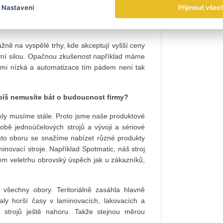
Nastavení
Přijmout všec
elé vyvíjejí stále větší tlak ohledně ceny.
ně na vyspělé trhy, kde akceptují vyšší ceny
covní silou. Opačnou zkušenost například máme
lmi nízká a automatizace tím pádem není tak
spíš nemusíte bát o budoucnost firmy?
ykly musíme stále. Proto jsme naše produktové
robě jednoúčelových strojů a vývoji a sériové
omto oboru se snažíme nabízet různé produkty
inovací stroje. Například Spotmatic, náš stroj
ském veletrhu obrovský úspěch jak u zákazníků,
 všechny obory. Teritoriálně zasáhla hlavně
ly horší časy v laminovacích, lakovacích a
ch strojů ještě nahoru. Takže stejnou měrou