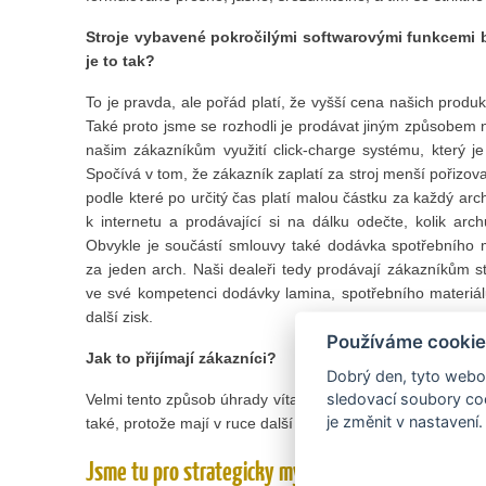
Stroje vybavené pokročilými softwarovými funkcemi b
je to tak?
To je pravda, ale pořád platí, že vyšší cena našich produk
Také proto jsme se rozhodli je prodávat jiným způsobem
našim zákazníkům využití click-charge systému, který je 
Spočívá v tom, že zákazník zaplatí za stroj menší pořizov
podle které po určitý čas platí malou částku za každý arch
k internetu a prodávající si na dálku odečte, kolik arc
Obvykle je součástí smlouvy také dodávka spotřebního m
za jeden arch. Naši dealeři tedy prodávají zákazníkům s
ve své kompetenci dodávky lamina, spotřebního materiál
další zisk.
Používáme cookie
Jak to přijímají zákazníci?
Dobrý den, tyto webov
sledovací soubory coo
Velmi tento způsob úhrady vítají, protože se tak vyhnou vys
je změnit v nastavení.
také, protože mají v ruce další argument a konkurenční v
Jsme tu pro strategicky myslící klienty