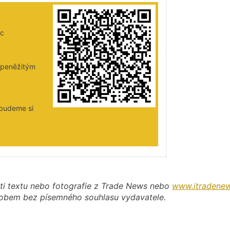
ic
i peněžitým
 budeme si
ti textu nebo fotografie z Trade News nebo
www.itradenew
působem bez písemného souhlasu vydavatele.