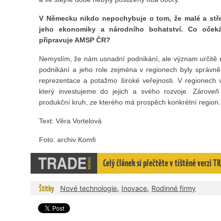
V Německu nikdo nepochybuje o tom, že malé a středn
jeho ekonomiky a národního bohatství. Co očeká
připravuje AMSP ČR?
Nemyslím, že nám usnadní podnikání, ale význam určitě 
podnikání a jeho role zejména v regionech byly správně
reprezentace a potažmo široké veřejnosti. V regionech 
který investujeme do jejich a svého rozvoje. Zárove
produkční kruh, ze kterého má prospěch konkrétní region. 
Text: Věra Vortelová
Foto: archiv Komfi
Celý článek si přečtěte v tištěné verzi
,
,
Štítky
Nové technologie
Inovace
Rodinné firmy