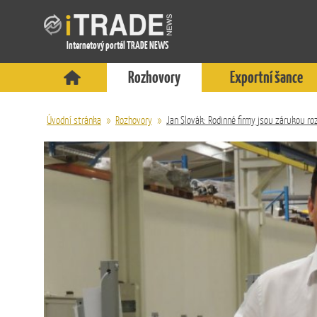
Internetový portál TRADE NEWS
Rozhovory
Exportní šance
Úvodní stránka
»
Rozhovory
»
Jan Slovák: Rodinné firmy jsou zárukou ro