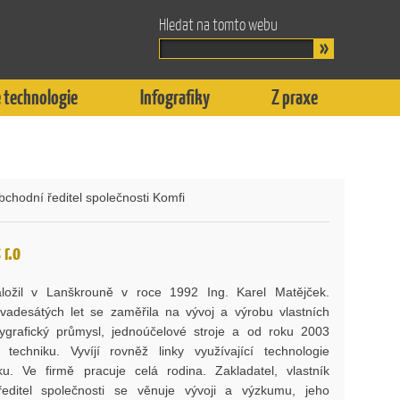
Hledat na tomto webu
 technologie
Infografiky
Z praxe
obchodní ředitel společnosti Komfi
 r.o
aložil v Lanškrouně v roce 1992 Ing. Karel Matějček.
vadesátých let se zaměřila na vývoj a výrobu vlastních
lygrafický průmysl, jednoúčelové stroje a od roku 2003
techniku. Vyvíjí rovněž linky využívající technologie
isku. Ve firmě pracuje celá rodina. Zakladatel, vlastník
ředitel společnosti se věnuje vývoji a výzkumu, jeho