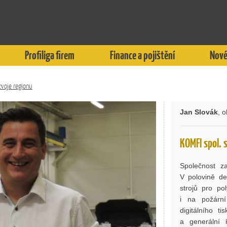
Profiliga firem
Finance a pojištění
Nové
zvoje regionu
Jan Slovák
, 
KOMFI spol. s
Společnost z
V polovině de
strojů pro po
i na požární 
digitálního t
a generální 