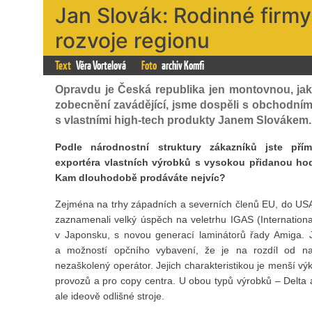
Jan Slovák: Rodinné firmy
rozvoje regionu
Text
Věra Vortelová
Foto
archiv Komfi
Opravdu je Česká republika jen montovnou, jak
zobecnění zavádějící, jsme dospěli s obchodním
s vlastními high-tech produkty Janem Slovákem.
Podle národnostní struktury zákazníků jste pří
exportéra vlastních výrobků s vysokou přidanou hod
Kam dlouhodobě prodáváte nejvíc?
Zejména na trhy západních a severních členů EU, do USA
zaznamenali velký úspěch na veletrhu IGAS (Internation
v Japonsku, s novou generací laminátorů řady Amiga. 
a možností opčního vybavení, že je na rozdíl od na
nezaškolený operátor. Jejich charakteristikou je menší výko
provozů a pro copy centra. U obou typů výrobků – Delta a 
ale ideově odlišné stroje.