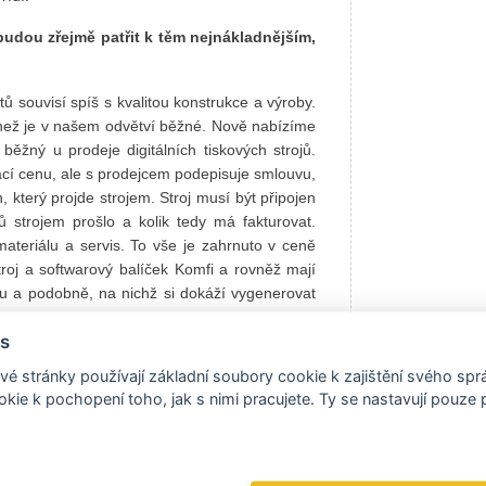
udou zřejmě patřit k těm nejnákladnějším,
tů souvisí spíš s kvalitou konstrukce a výroby.
 než je v našem odvětví běžné. Nově nabízíme
běžný u prodeje digitálních tiskových strojů.
ací cenu, ale s prodejcem podepisuje smlouvu,
, který projde strojem. Stroj musí být připojen
hů strojem prošlo a kolik tedy má fakturovat.
ateriálu a servis. To vše je zahrnuto v ceně
troj a softwarový balíček Komfi a rovněž mají
u a podobně, na nichž si dokáží vygenerovat
s
é stránky používají základní soubory cookie k zajištění svého sp
kie k pochopení toho, jak s nimi pracujete. Ty se nastavují pouze
oké vstupní investici. A dealeři jsou spokojeni
ýhodu.