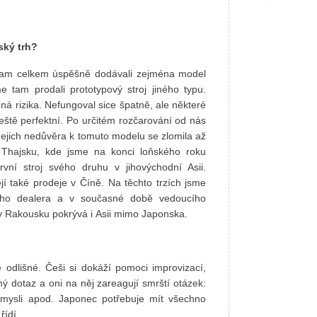
ský trh?
 tam celkem úspěšně dodávali zejména model
 tam prodali prototypový stroj jiného typu.
ená rizika. Nefungoval sice špatně, ale některé
eště perfektní. Po určitém rozčarování od nás
. Jejich nedůvěra k tomuto modelu se zlomila až
Thajsku, kde jsme na konci loňského roku
vní stroj svého druhu v jihovýchodní Asii.
jí také prodeje v Číně. Na těchto trzích jsme
lého dealera a v současné době vedoucího
v Rakousku pokrývá i Asii mimo Japonska.
odlišné. Češi si dokáží pomoci improvizací,
ý dotaz a oni na něj zareagují smrští otázek:
 mysli apod. Japonec potřebuje mít všechno
řídí.