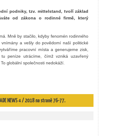
í podniky, tzv. mittelstand, tvoří základ
váte od zákona o rodinné firmě, který
má. Mně by stačilo, kdyby fenomén rodinného
 vnímány a vešly do povědomí naší politické
vytváříme pracovní místa a generujeme zisk,
ň tu peníze utrácíme, čímž vzniká uzavřený
To globální společnosti nedokáží.
 TRADE NEWS 4 / 2018 na straně 76-77.