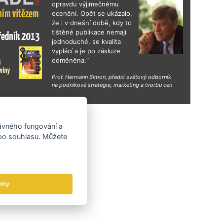
opravdu výjimečnému
ocenění. Opět se ukázalo,
že i v dnešní době, kdy to
tištěné publikace nemají
jednoduché, se kvalita
vyplácí a je po zásluze
odměněna.“
Prof. Hermann Simon, přední světový odborník
na podnikové strategie, marketing a tvorbu cen
hy
rávného fungování a
 po souhlasu. Můžete
hny