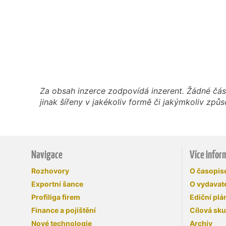
Za obsah inzerce zodpovídá inzerent. Žádné čás
jinak šířeny v jakékoliv formě či jakýmkoliv z
Navigace
Více infor
Rozhovory
O časopi
Exportní šance
O vydavate
Profiliga firem
Ediční plá
Finance a pojištění
Cílová sk
Nové technologie
Archiv