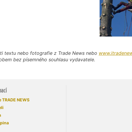
ti textu nebo fotografie z Trade News nebo
www.itradenew
působem bez písemného souhlasu vydavatele.
mací
se TRADE NEWS
li
n
upina