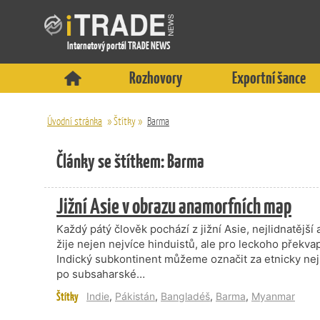
Internetový portál TRADE NEWS
Rozhovory
Exportní šance
Úvodní stránka
»
Štítky
»
Barma
Články se štítkem: Barma
Jižní Asie v obrazu anamorfních map
Každý pátý člověk pochází z jižní Asie, nejlidnatější
žije nejen nejvíce hinduistů, ale pro leckoho překvap
Indický subkontinent můžeme označit za etnicky nejro
po subsaharské…
Štítky
Indie
,
Pákistán
,
Bangladéš
,
Barma
,
Myanmar