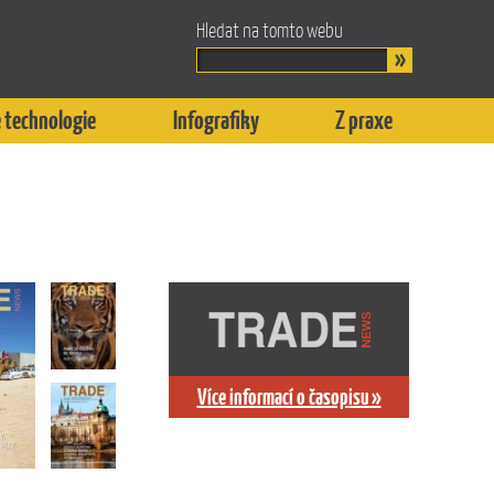
Hledat na tomto webu
 technologie
Infografiky
Z praxe
Více informací o časopisu »