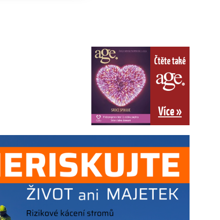
Čtěte také
Více »