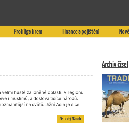
Profiliga firem
Finance a pojištění
Nové
Archiv čísel
 a velmi hustě zalidněné oblasti. V regionu
ivě i muslimů, a doslova tisíce národů.
zmanitější na světě. Jižní Asie je sice
číst celý článek