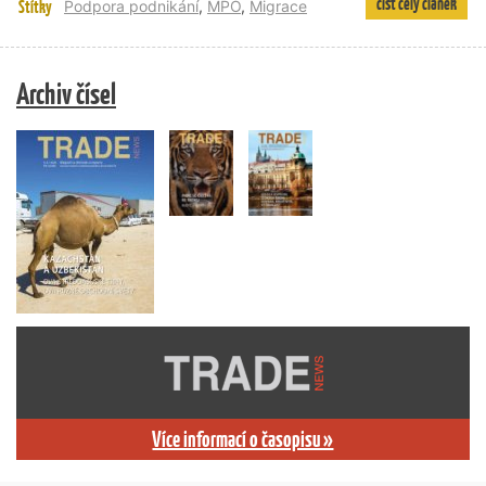
číst celý článek
Štítky
Podpora podnikání
,
MPO
,
Migrace
Archiv čísel
Více informací o časopisu »