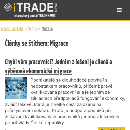
Internetový portál TRADE NEWS
Úvodní stránka
»
Štítky
»
Migrace
Články se štítkem: Migrace
Chybí vám pracovníci? Jedním z řešení je cílená a
výběrová ekonomická migrace
Podnikatelé se dlouhodobě potýkají s
nedostatkem pracovníků, přičemž právě
kvalifikovaná pracovní síla je jedním ze
základních předpokladů fungování ekonomiky,
zvlášť takové, která je z velké části založena na
průmyslovém sektoru. Proto je podpora podniků při
získávání kvalifikovaných pracovníků jednou z klíčových
priorit vlády České republiky.