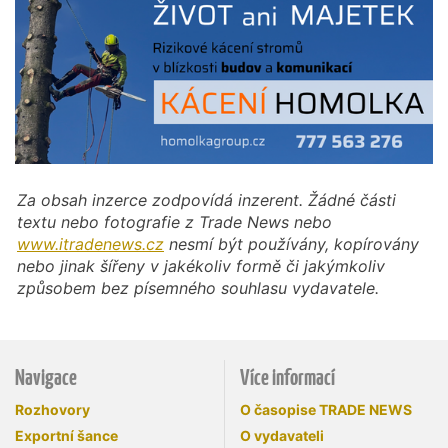
Za obsah inzerce zodpovídá inzerent. Žádné části
textu nebo fotografie z Trade News nebo
www.itradenews.cz
nesmí být používány, kopírovány
nebo jinak šířeny v jakékoliv formě či jakýmkoliv
způsobem bez písemného souhlasu vydavatele.
Navigace
Více informací
Rozhovory
O časopise TRADE NEWS
Exportní šance
O vydavateli