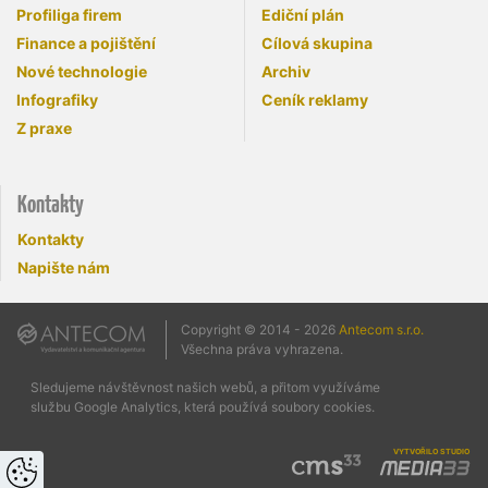
Profiliga firem
Ediční plán
Finance a pojištění
Cílová skupina
Nové technologie
Archiv
Infografiky
Ceník reklamy
Z praxe
Kontakty
Kontakty
Napište nám
Copyright © 2014 - 2026
Antecom s.r.o.
Všechna práva vyhrazena.
Sledujeme návštěvnost našich webů, a přitom využíváme
službu Google Analytics, která používá soubory cookies.
vytvořilo studio