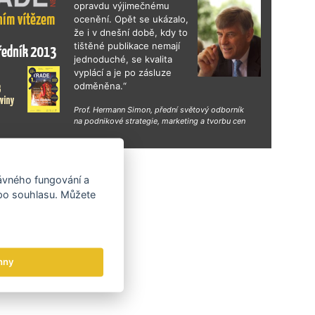
opravdu výjimečnému
ocenění. Opět se ukázalo,
že i v dnešní době, kdy to
tištěné publikace nemají
jednoduché, se kvalita
vyplácí a je po zásluze
odměněna.“
Prof. Hermann Simon, přední světový odborník
na podnikové strategie, marketing a tvorbu cen
hy
rávného fungování a
 po souhlasu. Můžete
hny