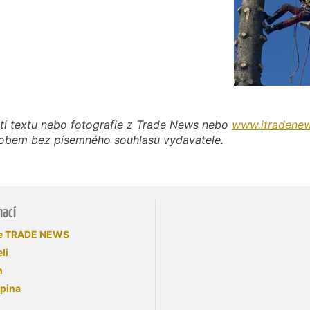
ti textu nebo fotografie z Trade News nebo
www.itradenew
působem bez písemného souhlasu vydavatele.
mací
se TRADE NEWS
li
n
upina