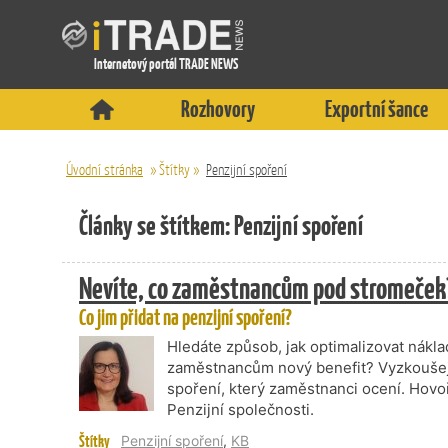
Internetový portál TRADE NEWS
Rozhovory
Exportní šance
Úvodní stránka
»
Štítky
»
Penzijní spoření
Články se štítkem: Penzijní spoření
Nevíte, co zaměstnancům pod stromeček
Co jim přidat na penzijní spoření?
Hledáte způsob, jak optimalizovat nákl
zaměstnancům nový benefit? Vyzkoušejt
spoření, který zaměstnanci ocení. Hov
Penzijní společnosti.
Štítky
Penzijní spoření
,
KB