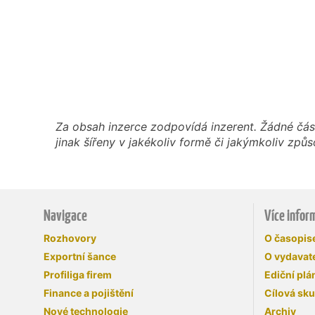
Za obsah inzerce zodpovídá inzerent. Žádné čás
jinak šířeny v jakékoliv formě či jakýmkoliv z
Navigace
Více infor
Rozhovory
O časopi
Exportní šance
O vydavate
Profiliga firem
Ediční plá
Finance a pojištění
Cílová sk
Nové technologie
Archiv