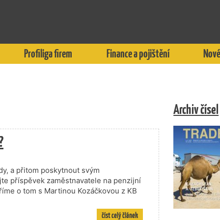
Profiliga firem
Finance a pojištění
Nové
Archiv čísel
?
ady, a přitom poskytnout svým
e příspěvek zaměstnavatele na penzijní
oříme o tom s Martinou Kozáčkovou z KB
číst celý článek