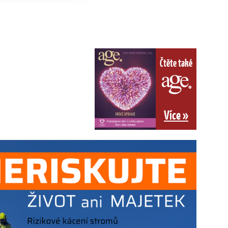
Čtěte také
Více »