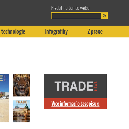
Hledat na tomto webu
 technologie
Infografiky
Z praxe
Více informací o časopisu »