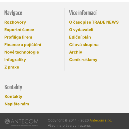
Navigace
Více informací
Rozhovory
O časopise TRADE NEWS
Exportní šance
O vydavateli
Profiliga firem
Ediční plán
Finance a pojištění
Cílová skupina
Nové technologie
Archiv
Infografiky
Ceník reklamy
Z praxe
Kontakty
Kontakty
Napište nám
Copyright © 2014 - 2026
Antecom s.r.o.
Všechna práva vyhrazena.