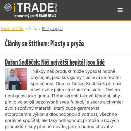
Internetový portál TRADE NEWS
Úvodní stránka
»
Štítky
»
Plasty a pryže
Články se štítkem: Plasty a pryže
Dušan Sedláček: Náš největší kapitál jsou lidé
„Někdy náš produkt může vypadat hodně
obyčejně, jako kus gumy,“ usmívá se ředitel
společnosti Gumex Dušan Sedláček při naší
návštěvě v jejím strážnickém sídle. „Ovšem
není guma jako guma. Třeba vyrobit takové těsnění, aby
plnilo ve stroji bezchybně svou funkci, je skoro alchymie:
zvolit správný materiál, který bude garantovat
stoprocentní výkon a dlouhodobou životnost, všechno
správně spočítat, ale taky odhadnout, protože u nových
produktů nikdy přesně nevíte, jak se budou chovat v