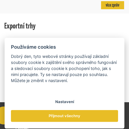
výzkum v oblasti umělé inteligence a její aplikace do
Projekt dlouhodobě vyzdvihuje, podporuje a oceňuje
více zpráv
podnikových procesů a do vývoje nových produktů na
podniky, které úspěšně prosazují své produkty a
trhu. Další jsou připraveny v zásobníku a více než 30 z
služby na zahraničních trzích a přispívají k růstu
nich ještě může být následně podpořeno v závislosti
domácí ekonomiky. O vítězích rozhodnou nejen
na přípravě rozpočtu na rok 2027.
Exportní trhy
ekonomické výsledky, ale také silný podnikatelský
příběh.
Používáme cookies
Dobrý den, tyto webové stránky používají základní
soubory cookie k zajištění svého správného fungování
a sledovací soubory cookie k pochopení toho, jak s
nimi pracujete. Ty se nastavují pouze po souhlasu.
Můžete je změnit v nastavení.
Nastavení
Přijmout všechny