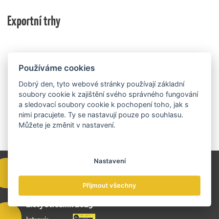
nich ještě může být následně podpořeno v závislosti
domácí ekonomiky. O vítězích rozhodnou nejen
na přípravě rozpočtu na rok 2027.
Exportní trhy
ekonomické výsledky, ale také silný podnikatelský
příběh.
Používáme cookies
Dobrý den, tyto webové stránky používají základní
soubory cookie k zajištění svého správného fungování
a sledovací soubory cookie k pochopení toho, jak s
nimi pracujete. Ty se nastavují pouze po souhlasu.
Můžete je změnit v nastavení.
Nastavení
Přijmout všechny