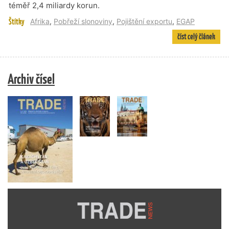
téměř 2,4 miliardy korun.
Štítky
Afrika
,
Pobřeží slonoviny
,
Pojištění exportu
,
EGAP
číst celý článek
Archiv čísel