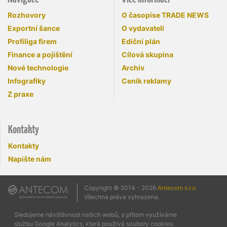
Rozhovory
O časopise TRADE NEWS
Exportní šance
O vydavateli
Profiliga firem
Ediční plán
Finance a pojištění
Cílová skupina
Nové technologie
Archiv
Infografiky
Ceník reklamy
Z praxe
Kontakty
Kontakty
Napište nám
Copyright © 2014 - 2026
Antecom s.r.o.
Všechna práva vyhrazena.
Sledujeme návštěvnost našich webů, a přitom využíváme
službu Google Analytics, která používá soubory cookies.