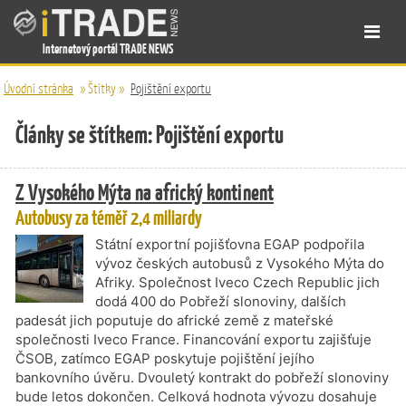
Internetový portál TRADE NEWS
Úvodní stránka
»
Štítky
»
Pojištění exportu
Články se štítkem: Pojištění exportu
Z Vysokého Mýta na africký kontinent
Autobusy za téměř 2,4 miliardy
Státní exportní pojišťovna EGAP podpořila
vývoz českých autobusů z Vysokého Mýta do
Afriky. Společnost Iveco Czech Republic jich
dodá 400 do Pobřeží slonoviny, dalších
padesát jich poputuje do africké země z mateřské
společnosti Iveco France. Financování exportu zajišťuje
ČSOB, zatímco EGAP poskytuje pojištění jejího
bankovního úvěru. Dvouletý kontrakt do pobřeží slonoviny
bude letos dokončen. Celková hodnota vývozu dosahuje