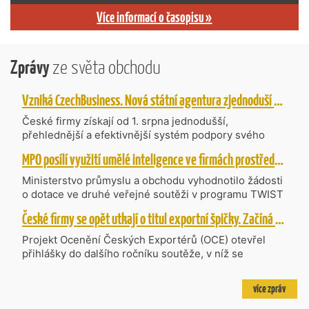
Více informací o časopisu »
Zprávy
ze světa obchodu
Vzniká CzechBusiness. Nová státní agentura zjednoduší podporu českých firem
České firmy získají od 1. srpna jednodušší,
přehlednější a efektivnější systém podpory svého
podnikání. Vzniká nová státní agentura
MPO posílí využití umělé inteligence ve firmách prostřednictvím 40 projektů z programu TWIST
CzechBusiness, která propojuje dosavadní
kompetence agentur CzechTrade a CzechInvest.
Ministerstvo průmyslu a obchodu vyhodnotilo žádosti
Firmám nabídne jednoho partnera pro rozvoj od
o dotace ve druhé veřejné soutěži v programu TWIST
inovací až po zahraniční expanzi.
– Transfer, Výzkum, Vývoj a Inovace pro Strategické
České firmy se opět utkají o titul exportní špičky. Začíná další ročník Ocenění Českých Exportérů
Technologie, do které bylo podáno 318 návrhů
projektů požadujících dotaci o celkovém objemu 4,27
Projekt Ocenění Českých Exportérů (OCE) otevřel
mld. Kč. Částkou 630 mil. Kč bude podpořeno čtyřicet
přihlášky do dalšího ročníku soutěže, v níž se
nejlépe hodnocených projektů zaměřených na
úspěšné ryze české firmy opět utkají o prestižní titul.
výzkum v oblasti umělé inteligence a její aplikace do
Projekt dlouhodobě vyzdvihuje, podporuje a oceňuje
více zpráv
podnikových procesů a do vývoje nových produktů na
podniky, které úspěšně prosazují své produkty a
trhu. Další jsou připraveny v zásobníku a více než 30 z
služby na zahraničních trzích a přispívají k růstu