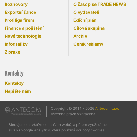
Rozhovory
O časopise TRADE NEWS
Exportní šance
O vydavateli
Profiliga firem
Ediční plán
Finance a pojištění
Cílová skupina
Nové technologie
Archiv
Infografiky
Ceník reklamy
Z praxe
Kontakty
Kontakty
Napište nám
Copyright © 2014 - 2026
Antecom s.r.o.
Všechna práva vyhrazena.
Sledujeme návštěvnost našich webů, a přitom využíváme
službu Google Analytics, která používá soubory cookies.