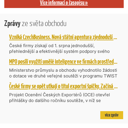
Více informací o časopisu »
Zprávy
ze světa obchodu
Vzniká CzechBusiness. Nová státní agentura zjednoduší podporu českých firem
České firmy získají od 1. srpna jednodušší,
přehlednější a efektivnější systém podpory svého
podnikání. Vzniká nová státní agentura
MPO posílí využití umělé inteligence ve firmách prostřednictvím 40 projektů z programu TWIST
CzechBusiness, která propojuje dosavadní
kompetence agentur CzechTrade a CzechInvest.
Ministerstvo průmyslu a obchodu vyhodnotilo žádosti
Firmám nabídne jednoho partnera pro rozvoj od
o dotace ve druhé veřejné soutěži v programu TWIST
inovací až po zahraniční expanzi.
– Transfer, Výzkum, Vývoj a Inovace pro Strategické
České firmy se opět utkají o titul exportní špičky. Začíná další ročník Ocenění Českých Exportérů
Technologie, do které bylo podáno 318 návrhů
projektů požadujících dotaci o celkovém objemu 4,27
Projekt Ocenění Českých Exportérů (OCE) otevřel
mld. Kč. Částkou 630 mil. Kč bude podpořeno čtyřicet
přihlášky do dalšího ročníku soutěže, v níž se
nejlépe hodnocených projektů zaměřených na
úspěšné ryze české firmy opět utkají o prestižní titul.
výzkum v oblasti umělé inteligence a její aplikace do
Projekt dlouhodobě vyzdvihuje, podporuje a oceňuje
více zpráv
podnikových procesů a do vývoje nových produktů na
podniky, které úspěšně prosazují své produkty a
trhu. Další jsou připraveny v zásobníku a více než 30 z
služby na zahraničních trzích a přispívají k růstu
nich ještě může být následně podpořeno v závislosti