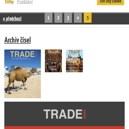
číst celý článek
Štítky
Pojištění
1
2
3
4
5
« předchozí
Archiv čísel