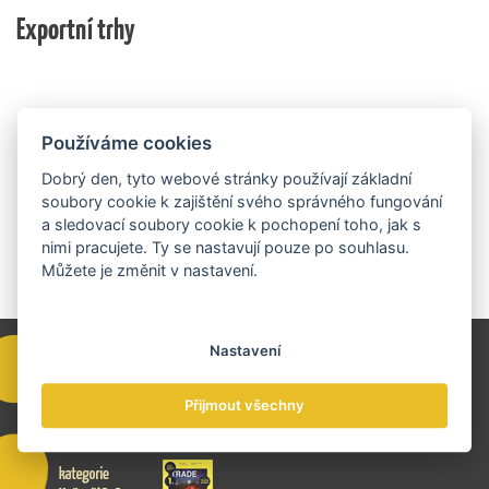
domácí ekonomiky. O vítězích rozhodnou nejen
na přípravě rozpočtu na rok 2027.
Exportní trhy
ekonomické výsledky, ale také silný podnikatelský
příběh.
Používáme cookies
Dobrý den, tyto webové stránky používají základní
soubory cookie k zajištění svého správného fungování
a sledovací soubory cookie k pochopení toho, jak s
nimi pracujete. Ty se nastavují pouze po souhlasu.
Můžete je změnit v nastavení.
Nastavení
Přijmout všechny