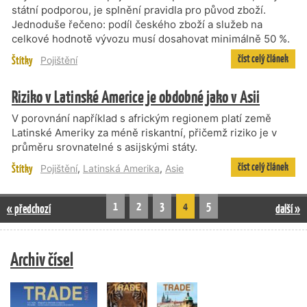
státní podporou, je splnění pravidla pro původ zboží.
Jednoduše řečeno: podíl českého zboží a služeb na
celkové hodnotě vývozu musí dosahovat minimálně 50 %.
číst celý článek
Štítky
Pojištění
Riziko v Latinské Americe je obdobné jako v Asii
V porovnání například s africkým regionem platí země
Latinské Ameriky za méně riskantní, přičemž riziko je v
průměru srovnatelné s asijskými státy.
číst celý článek
Štítky
Pojištění
,
Latinská Amerika
,
Asie
1
2
3
4
5
« předchozí
další »
Archiv čísel