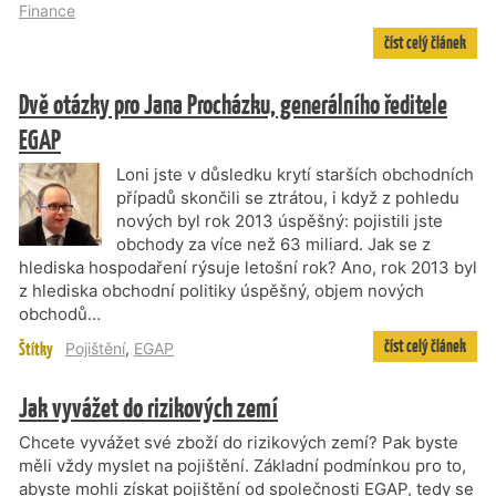
Finance
číst celý článek
Dvě otázky pro Jana Procházku, generálního ředitele
EGAP
Loni jste v důsledku krytí starších obchodních
případů skončili se ztrátou, i když z pohledu
nových byl rok 2013 úspěšný: pojistili jste
obchody za více než 63 miliard. Jak se z
hlediska hospodaření rýsuje letošní rok? Ano, rok 2013 byl
z hlediska obchodní politiky úspěšný, objem nových
obchodů…
číst celý článek
Štítky
Pojištění
,
EGAP
Jak vyvážet do rizikových zemí
Chcete vyvážet své zboží do rizikových zemí? Pak byste
měli vždy myslet na pojištění. Základní podmínkou pro to,
abyste mohli získat pojištění od společnosti EGAP, tedy se