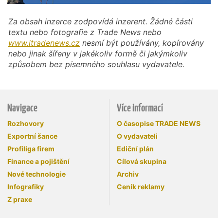
Za obsah inzerce zodpovídá inzerent. Žádné části
textu nebo fotografie z Trade News nebo
www.itradenews.cz
nesmí být používány, kopírovány
nebo jinak šířeny v jakékoliv formě či jakýmkoliv
způsobem bez písemného souhlasu vydavatele.
Navigace
Více informací
Rozhovory
O časopise TRADE NEWS
Exportní šance
O vydavateli
Profiliga firem
Ediční plán
Finance a pojištění
Cílová skupina
Nové technologie
Archiv
Infografiky
Ceník reklamy
Z praxe