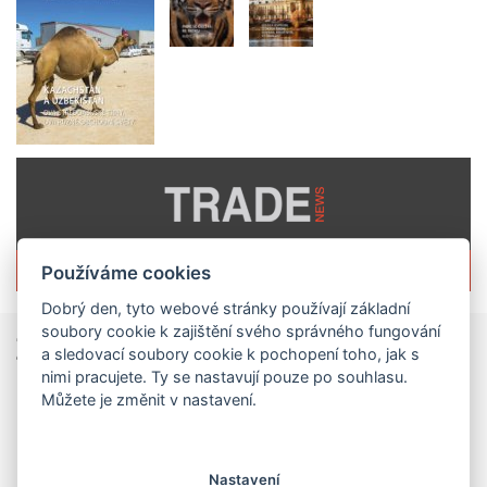
Více informací o časopisu »
Používáme cookies
Dobrý den, tyto webové stránky používají základní
soubory cookie k zajištění svého správného fungování
Zprávy
ze světa obchodu
a sledovací soubory cookie k pochopení toho, jak s
nimi pracujete. Ty se nastavují pouze po souhlasu.
Vzniká CzechBusiness. Nová státní agentura zjednoduší podporu českých firem
Můžete je změnit v nastavení.
České firmy získají od 1. srpna jednodušší,
přehlednější a efektivnější systém podpory svého
podnikání. Vzniká nová státní agentura
Nastavení