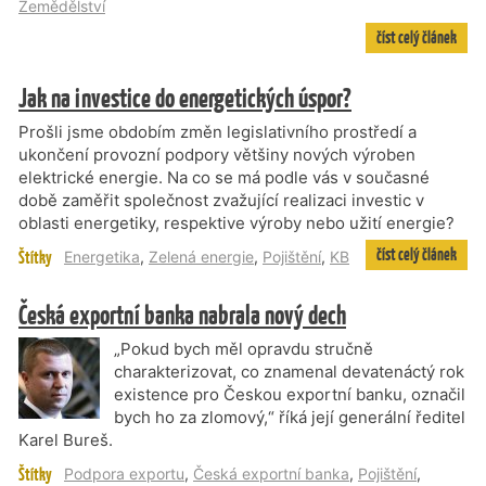
Zemědělství
číst celý článek
Jak na investice do energetických úspor?
Prošli jsme obdobím změn legislativního prostředí a
ukončení provozní podpory většiny nových výroben
elektrické energie. Na co se má podle vás v současné
době zaměřit společnost zvažující realizaci investic v
oblasti energetiky, respektive výroby nebo užití energie?
číst celý článek
Štítky
Energetika
,
Zelená energie
,
Pojištění
,
KB
Česká exportní banka nabrala nový dech
„Pokud bych měl opravdu stručně
charakterizovat, co znamenal devatenáctý rok
existence pro Českou exportní banku, označil
bych ho za zlomový,“ říká její generální ředitel
Karel Bureš.
Štítky
Podpora exportu
,
Česká exportní banka
,
Pojištění
,