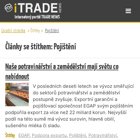
Internetový portál TRADE NEWS
Úvodní stránka
»
Štítky
»
Pojištění
Články se štítkem: Pojištění
Naše potravinářství a zemědělství mají světu co
nabídnout
V posledních deseti letech se vývoz směřující
do sektorů potravinářství a zemědělství
postupně zvyšuje. Exportní garanční a
pojišťovací společnost EGAP svým pojištěním
podpořila export za více než 22 miliard korun. Nejvyšší
podíl na této sumě má vývoz surovin, hlavně obilí,
sušeného mléka či sladu.
Štítky
EGAP
,
Podpora exportu
,
Pojištění
,
Potravinářství
,