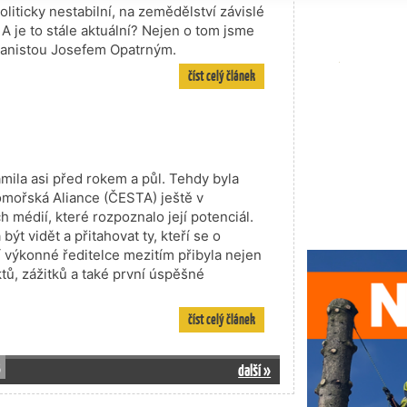
oliticky nestabilní, na zemědělství závislé
A je to stále aktuální? Nejen o tom jsme
ikanistou Josefem Opatrným.
číst celý článek
ila asi před rokem a půl. Tehdy byla
ořská Aliance (ČESTA) ještě v
médií, které rozpoznalo její potenciál.
ýt vidět a přitahovat ty, kteří se o
í výkonné ředitelce mezitím přibyla nejen
tů, zážitků a také první úspěšné
číst celý článek
3
další »