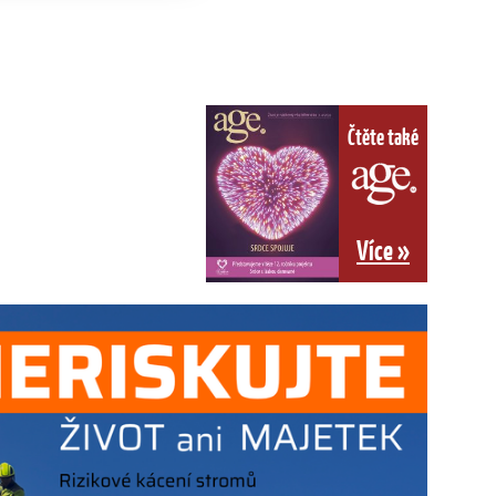
Čtěte také
Více »