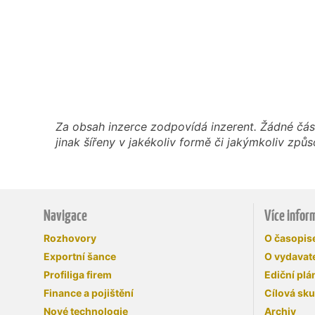
Za obsah inzerce zodpovídá inzerent. Žádné čás
jinak šířeny v jakékoliv formě či jakýmkoliv z
Navigace
Více infor
Rozhovory
O časopi
Exportní šance
O vydavate
Profiliga firem
Ediční plá
Finance a pojištění
Cílová sk
Nové technologie
Archiv