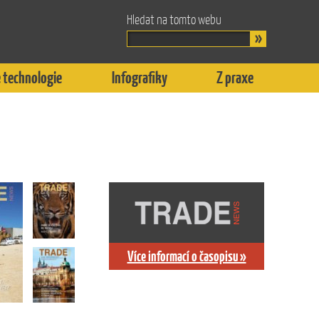
Hledat na tomto webu
 technologie
Infografiky
Z praxe
Více informací o časopisu »