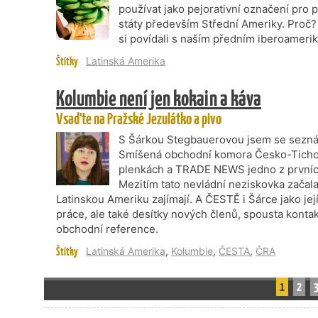
používat jako pejorativní označení pro p
státy především Střední Ameriky. Proč? 
si povídali s naším předním iberoamer
Štítky
Latinská Amerika
Kolumbie není jen kokain a káva
Vsaďte na Pražské Jezulátko a pivo
S Šárkou Stegbauerovou jsem se seznám
Smíšená obchodní komora Česko-Tichom
plenkách a TRADE NEWS jedno z prvních 
Mezitím tato nevládní neziskovka začala b
Latinskou Ameriku zajímají. A ČESTĚ i Šárce jako jej
práce, ale také desítky nových členů, spousta kontak
obchodní reference.
Štítky
Latinská Amerika
,
Kolumbie
,
ČESTA
,
ČRA
1
2