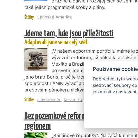
Brazílie a dalších rozvíjejících se zemí 
také jejich pragmatické kroky a plány.
Štítky
Latinská Amerika
Jdeme tam, kde jsou příležitosti
Adaptovali jsme se na celý svět
„V našem exportním portfoliu máme kro
vývozní teritorium, již několik let také
Mexiko a Brazílii. Tak jak se v globáln
Používáme cookie
po světě, jdeme se svými produkty a služ
jeho bratr Boris, proč je trend relokace na světových
Dobrý den, tyto webov
společnost LANIK vyrábí a prodává technickou kera
sledovací soubory coo
především pěnokeramickými filtry, nálevkami a keram
je změnit v nastavení.
Štítky
slévárenství
,
keramika
,
Latinská Amerika
Bez pozemkové reformy Latinská Amerika
regionem
„Banánové republiky“. Na začátku minulé