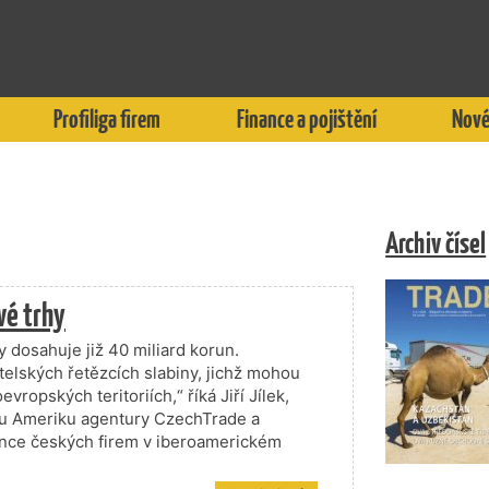
Profiliga firem
Finance a pojištění
Nové
Archiv čísel
vé trhy
 dosahuje již 40 miliard korun.
telských řetězcích slabiny, jichž mohou
ropských teritoriích,“ říká Jiří Jílek,
kou Ameriku agentury CzechTrade a
šance českých firem v iberoamerickém