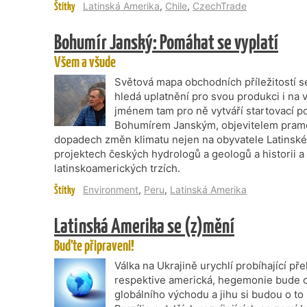
Štítky
Latinská Amerika
,
Chile
,
CzechTrade
Bohumír Janský: Pomáhat se vyplatí
Všem a všude
Světová mapa obchodních příležitostí se
hledá uplatnění pro svou produkci i na 
jménem tam pro ně vytváří startovací p
Bohumírem Janským, objevitelem prame
dopadech změn klimatu nejen na obyvatele Latinské
projektech českých hydrologů a geologů a historii 
latinskoamerických trzích.
Štítky
Environment
,
Peru
,
Latinská Amerika
Latinská Amerika se (z)mění
Buďte připraveni!
Válka na Ukrajině urychlí probíhající p
respektive americká, hegemonie bude o
globálního východu a jihu si budou o to 