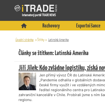
Internetový portál TRADE NEWS
Rozhovory
Exportní šance
Úvodní stránka
»
Štítky
»
Latinská Amerika
Články se štítkem: Latinská Amerika
Jiří Jílek: Kdo zvládne logistiku, získá no
Jen přímý vývoz ČR do Latinské Ameriky
„Pandemie odhalila v globálních dodava
české firmy využít i ve vzdálených mimoev
ředitel regionálního centra pro Latins
zahraniční kanceláře v Chile. Probírali jsme s ním 
regionu.