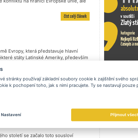
ke konfliktu na hranici Evropské unie, ale
číst celý článek
mě Evropy, která představuje hlavní
 některé státy Latinské Ameriky, především
í ekonomice přemisťuje průmyslová výroba
s
bami za ní,“ vysvětlují Igor Láník ml. a
Exportní tr
 trzích nezaskočil. Jejich rodinná
é stránky používají základní soubory cookie k zajištění svého sp
miku pro slévárenství, představovanou
kie k pochopení toho, jak s nimi pracujete. Ty se nastavují pouze
ickými jádry pro přesné lití.
číst celý článek
 byla a zůstane vulkanickým
Nastavení
Přijmout všec
ho století se začalo toto sousloví