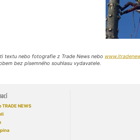
ti textu nebo fotografie z Trade News nebo
www.itradenew
působem bez písemného souhlasu vydavatele.
mací
se TRADE NEWS
li
n
upina