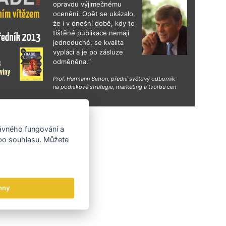
opravdu výjimečnému
ocenění. Opět se ukázalo,
že i v dnešní době, kdy to
tištěné publikace nemají
jednoduché, se kvalita
vyplácí a je po zásluze
odměněna.“
Prof. Hermann Simon, přední světový odborník
na podnikové strategie, marketing a tvorbu cen
hy
rávného fungování a
 po souhlasu. Můžete
hny