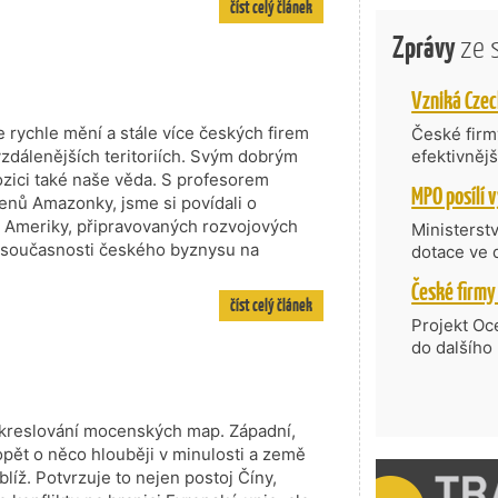
číst celý článek
Zprávy
ze 
 rychle mění a stále více českých firem
České firmy
vzdálenějších teritoriích. Svým dobrým
efektivněj
státní age
ozici také naše věda. S profesorem
kompetenc
nů Amazonky, jsme si povídali o
nabídne je
 Ameriky, připravovaných rozvojových
Ministerst
zahraniční
a současnosti českého byznysu na
dotace ve 
Transfer, 
Technologi
číst celý článek
požadující
Projekt Oc
Částkou 63
do dalšího
hodnocenýc
firmy opět 
umělé inte
vyzdvihuje
do vývoje 
prosazují s
zásobníku 
řekreslování mocenských map. Západní,
přispívají
podpořeno 
pět o něco hlouběji v minulosti a země
nejen ekon
blíž. Potvrzuje to nejen postoj Číny,
příběh.