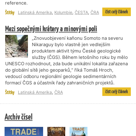
reference.
číst celý článek
Štítky
Latinská Amerika
,
Kolumbie
,
ČESTA
,
ČRA
Mezi sopečnými krátery a minovými poli
„Znovuobjevení kaňonu Somoto na severu
Nikaraguy bylo vlastně jen vedlejším
produktem aktivit týmu České geologické
služby (ČGS). Během letošního roku by mělo
UNESCO rozhodnout, zda bude unikátní lokalita zařazena
do globální sítě jeho geoparků,“ říká Tomáš Hroch,
vedoucí odboru regionální geologie sedimentárních
formací ČGS a účastník řady zahraničních projektů.
číst celý článek
Štítky
Latinská Amerika
,
ČRA
Archiv čísel