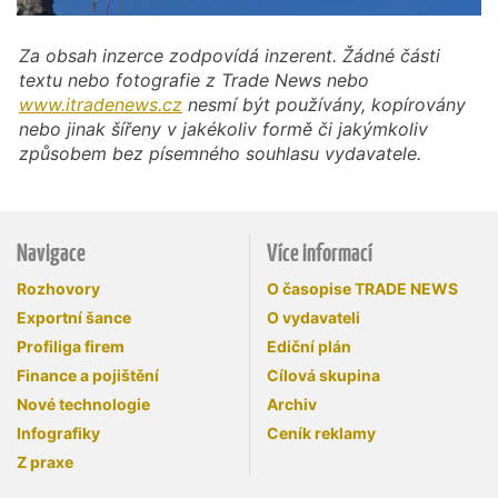
Za obsah inzerce zodpovídá inzerent. Žádné části
textu nebo fotografie z Trade News nebo
www.itradenews.cz
nesmí být používány, kopírovány
nebo jinak šířeny v jakékoliv formě či jakýmkoliv
způsobem bez písemného souhlasu vydavatele.
Navigace
Více informací
Rozhovory
O časopise TRADE NEWS
Exportní šance
O vydavateli
Profiliga firem
Ediční plán
Finance a pojištění
Cílová skupina
Nové technologie
Archiv
Infografiky
Ceník reklamy
Z praxe