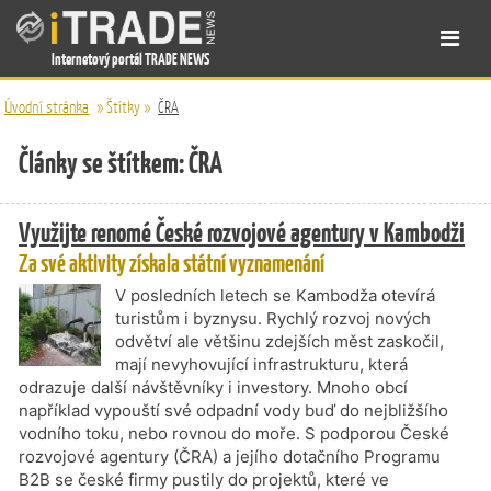
Internetový portál TRADE NEWS
Úvodní stránka
»
Štítky
»
ČRA
Články se štítkem: ČRA
Využijte renomé České rozvojové agentury v Kambodži
Za své aktivity získala státní vyznamenání
V posledních letech se Kambodža otevírá
turistům i byznysu. Rychlý rozvoj nových
odvětví ale většinu zdejších měst zaskočil,
mají nevyhovující infrastrukturu, která
odrazuje další návštěvníky i investory. Mnoho obcí
například vypouští své odpadní vody buď do nejbližšího
vodního toku, nebo rovnou do moře. S podporou České
rozvojové agentury (ČRA) a jejího dotačního Programu
B2B se české firmy pustily do projektů, které ve