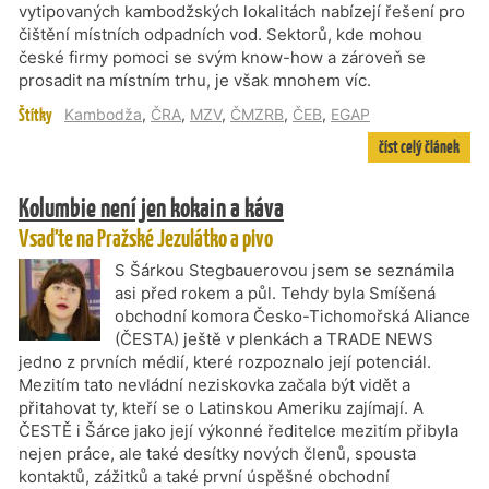
vytipovaných kambodžských lokalitách nabízejí řešení pro
čištění místních odpadních vod. Sektorů, kde mohou
české firmy pomoci se svým know-how a zároveň se
prosadit na místním trhu, je však mnohem víc.
Štítky
Kambodža
,
ČRA
,
MZV
,
ČMZRB
,
ČEB
,
EGAP
číst celý článek
Kolumbie není jen kokain a káva
Vsaďte na Pražské Jezulátko a pivo
S Šárkou Stegbauerovou jsem se seznámila
asi před rokem a půl. Tehdy byla Smíšená
obchodní komora Česko-Tichomořská Aliance
(ČESTA) ještě v plenkách a TRADE NEWS
jedno z prvních médií, které rozpoznalo její potenciál.
Mezitím tato nevládní neziskovka začala být vidět a
přitahovat ty, kteří se o Latinskou Ameriku zajímají. A
ČESTĚ i Šárce jako její výkonné ředitelce mezitím přibyla
nejen práce, ale také desítky nových členů, spousta
kontaktů, zážitků a také první úspěšné obchodní