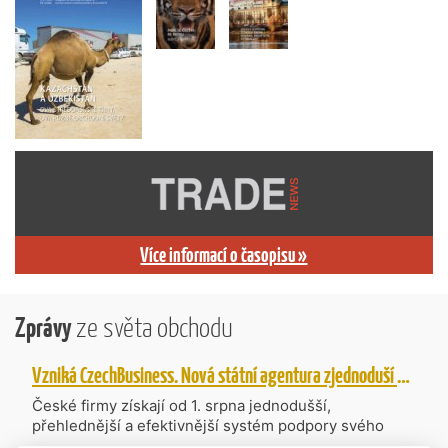
Více informací o časopisu »
Zprávy
ze světa obchodu
Vzniká CzechBusiness. Nová státní agentura zjednoduší podporu českých firem
České firmy získají od 1. srpna jednodušší,
přehlednější a efektivnější systém podpory svého
podnikání. Vzniká nová státní agentura