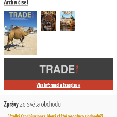
Archiv čísel
Více informací o časopisu »
Zprávy
ze světa obchodu
Vzniká CzechBusiness. Nová státní agentura zjednoduší podporu českých firem