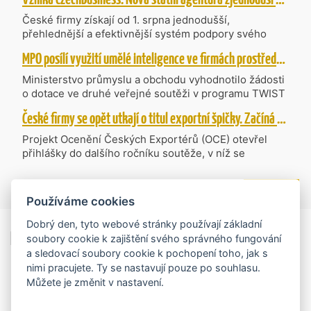
České firmy získají od 1. srpna jednodušší,
přehlednější a efektivnější systém podpory svého
podnikání. Vzniká nová státní agentura
MPO posílí využití umělé inteligence ve firmách prostřednictvím 40 projektů z programu TWIST
CzechBusiness, která propojuje dosavadní
kompetence agentur CzechTrade a CzechInvest.
Ministerstvo průmyslu a obchodu vyhodnotilo žádosti
Firmám nabídne jednoho partnera pro rozvoj od
o dotace ve druhé veřejné soutěži v programu TWIST
inovací až po zahraniční expanzi.
– Transfer, Výzkum, Vývoj a Inovace pro Strategické
České firmy se opět utkají o titul exportní špičky. Začíná další ročník Ocenění Českých Exportérů
Technologie, do které bylo podáno 318 návrhů
projektů požadujících dotaci o celkovém objemu 4,27
Projekt Ocenění Českých Exportérů (OCE) otevřel
mld. Kč. Částkou 630 mil. Kč bude podpořeno čtyřicet
přihlášky do dalšího ročníku soutěže, v níž se
nejlépe hodnocených projektů zaměřených na
úspěšné ryze české firmy opět utkají o prestižní titul.
výzkum v oblasti umělé inteligence a její aplikace do
Projekt dlouhodobě vyzdvihuje, podporuje a oceňuje
více zpráv
podnikových procesů a do vývoje nových produktů na
podniky, které úspěšně prosazují své produkty a
Používáme cookies
trhu. Další jsou připraveny v zásobníku a více než 30 z
služby na zahraničních trzích a přispívají k růstu
nich ještě může být následně podpořeno v závislosti
domácí ekonomiky. O vítězích rozhodnou nejen
Dobrý den, tyto webové stránky používají základní
na přípravě rozpočtu na rok 2027.
Exportní trhy
ekonomické výsledky, ale také silný podnikatelský
soubory cookie k zajištění svého správného fungování
příběh.
a sledovací soubory cookie k pochopení toho, jak s
nimi pracujete. Ty se nastavují pouze po souhlasu.
Můžete je změnit v nastavení.