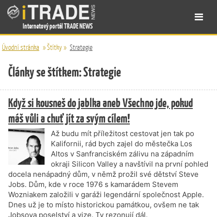
Internetový portál TRADE NEWS
Úvodní stránka
»
Štítky
»
Strategie
Články se štítkem: Strategie
Když si kousneš do jablka aneb Všechno jde, pokud
máš vůli a chuť jít za svým cílem!
Až budu mít příležitost cestovat jen tak po
Kalifornii, rád bych zajel do městečka Los
Altos v Sanfranciském zálivu na západním
okraji Silicon Valley a navštívil na první pohled
docela nenápadný dům, v němž prožil své dětství Steve
Jobs. Dům, kde v roce 1976 s kamarádem Stevem
Wozniakem založili v garáži legendární společnost Apple.
Dnes už je to místo historickou památkou, ovšem ne tak
Jobsova poselství a vize. Ty rezonují dál.