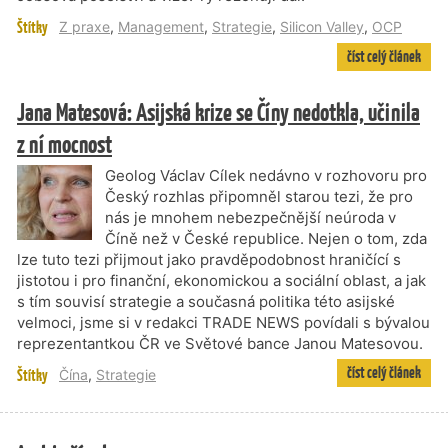
Štítky
Z praxe
,
Management
,
Strategie
,
Silicon Valley
,
OCP
číst celý článek
Jana Matesová: Asijská krize se Číny nedotkla, učinila
z ní mocnost
Geolog Václav Cílek nedávno v rozhovoru pro
Český rozhlas připomněl starou tezi, že pro
nás je mnohem nebezpečnější neúroda v
Číně než v České republice. Nejen o tom, zda
lze tuto tezi přijmout jako pravděpodobnost hraničící s
jistotou i pro finanční, ekonomickou a sociální oblast, a jak
s tím souvisí strategie a současná politika této asijské
velmoci, jsme si v redakci TRADE NEWS povídali s bývalou
reprezentantkou ČR ve Světové bance Janou Matesovou.
číst celý článek
Štítky
Čína
,
Strategie