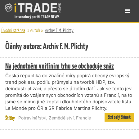
Internetový portál TRADE NEWS
Úvodní stránka
»
Autoři
»
Archiv F. M. Plichty
Články autora: Archiv F. M. Plichty
Na jednotném vnitřním trhu se obchoduje snáz
Česká republika do značné míry popírá obecný evropský
trend poklesu podílu průmyslu na tvorbě HDP, tzv.
deindustrializaci, a přesto se jí zatím daří. Jak se tento jev
promítá do vzájemných obchodních vztahů s Francií, na to
jsme se mimo jiné zeptali dlouholetého dopisovatele listu
Le Monde pro ČR a SR Fabrice Martina Plichty.
číst celý článek
Štítky
Potravinářství
,
Zemědělství
,
Francie