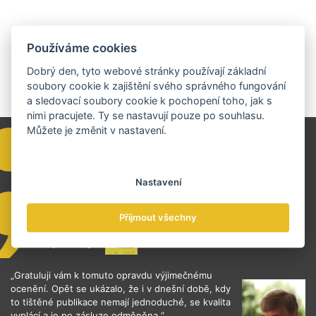
Používáme cookies
Dobrý den, tyto webové stránky používají základní
soubory cookie k zajištění svého správného fungování
a sledovací soubory cookie k pochopení toho, jak s
nimi pracujete. Ty se nastavují pouze po souhlasu.
Můžete je změnit v nastavení.
Nastavení
Přijmout všechny
„Gratuluji vám k tomuto opravdu výjimečnému
ocenění. Opět se ukázalo, že i v dnešní době, kdy
to tištěné publikace nemají jednoduché, se kvalita
vyplácí a je po zásluze odměněna.“