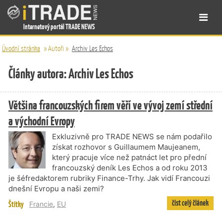
Internetový portál TRADE NEWS
Úvodní stránka
»
Autoři
»
Archiv Les Echos
Články autora: Archiv Les Echos
Většina francouzských firem věří ve vývoj zemí střední
a východní Evropy
Exkluzivně pro TRADE NEWS se nám podařilo
získat rozhovor s Guillaumem Maujeanem,
který pracuje více než patnáct let pro přední
francouzský deník Les Echos a od roku 2013
je šéfredaktorem rubriky Finance-Trhy. Jak vidí Francouzi
dnešní Evropu a naši zemi?
číst celý článek
Štítky
Francie
,
EU