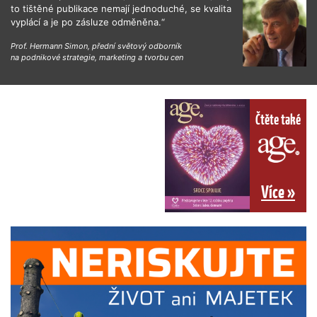
to tištěné publikace nemají jednoduché, se kvalita
vyplácí a je po zásluze odměněna.“
Prof. Hermann Simon, přední světový odborník
na podnikové strategie, marketing a tvorbu cen
Čtěte také
Více »