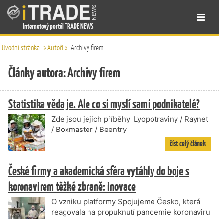
Internetový portál TRADE NEWS
Úvodní stránka
»
Autoři
»
Archivy firem
Články autora: Archivy firem
Statistika věda je. Ale co si myslí sami podnikatelé?
Zde jsou jejich příběhy: Lyopotraviny / Raynet
/ Boxmaster / Beentry
číst celý článek
České firmy a akademická sféra vytáhly do boje s
koronavirem těžké zbraně: inovace
O vzniku platformy Spojujeme Česko, která
reagovala na propuknutí pandemie koronaviru