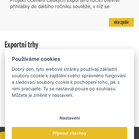
Projekt Ocenění Českých Exportérů (OCE) otevřel
mld. Kč. Částkou 630 mil. Kč bude podpořeno čtyřicet
přihlášky do dalšího ročníku soutěže, v níž se
nejlépe hodnocených projektů zaměřených na
úspěšné ryze české firmy opět utkají o prestižní titul.
výzkum v oblasti umělé inteligence a její aplikace do
Projekt dlouhodobě vyzdvihuje, podporuje a oceňuje
více zpráv
podnikových procesů a do vývoje nových produktů na
podniky, které úspěšně prosazují své produkty a
trhu. Další jsou připraveny v zásobníku a více než 30 z
služby na zahraničních trzích a přispívají k růstu
nich ještě může být následně podpořeno v závislosti
domácí ekonomiky. O vítězích rozhodnou nejen
na přípravě rozpočtu na rok 2027.
Exportní trhy
ekonomické výsledky, ale také silný podnikatelský
příběh.
Používáme cookies
Dobrý den, tyto webové stránky používají základní
soubory cookie k zajištění svého správného fungování
a sledovací soubory cookie k pochopení toho, jak s
nimi pracujete. Ty se nastavují pouze po souhlasu.
Můžete je změnit v nastavení.
Nastavení
Přijmout všechny