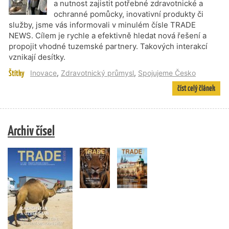
a nutnost zajistit potřebné zdravotnické a
ochranné pomůcky, inovativní produkty či
služby, jsme vás informovali v minulém čísle TRADE
NEWS. Cílem je rychle a efektivně hledat nová řešení a
propojit vhodné tuzemské partnery. Takových interakcí
vznikají desítky.
Štítky
Inovace
,
Zdravotnický průmysl
,
Spojujeme Česko
číst celý článek
Archiv čísel