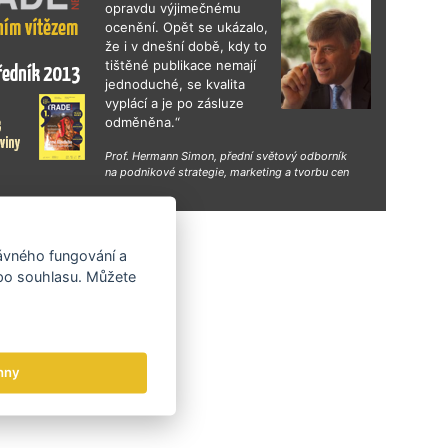
gn Days v Mexiku nebo exportní konference
opravdu výjimečnému
e Design pro business 2026 zaměřená na
ocenění. Opět se ukázalo,
 budování značek na zahraničních trzích.
že i v dnešní době, kdy to
tištěné publikace nemají
jednoduché, se kvalita
vyplácí a je po zásluze
odměněna.“
Prof. Hermann Simon, přední světový odborník
na podnikové strategie, marketing a tvorbu cen
hy
rávného fungování a
 po souhlasu. Můžete
hny