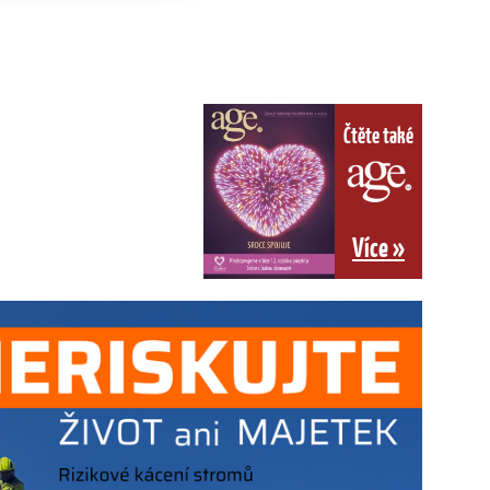
Čtěte také
Více »