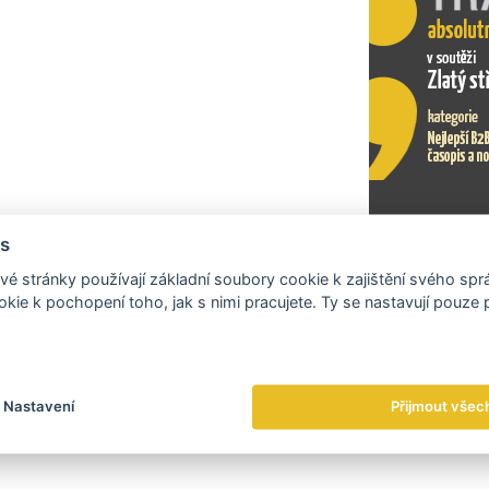
Czech Desi
CzechTrad
branding a
s
Exportní tr
é stránky používají základní soubory cookie k zajištění svého sp
kie k pochopení toho, jak s nimi pracujete. Ty se nastavují pouze
Nastavení
Přijmout všec