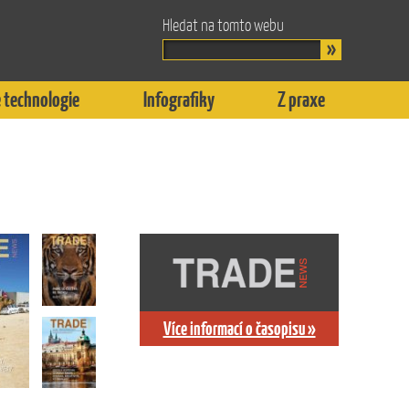
Hledat na tomto webu
 technologie
Infografiky
Z praxe
Více informací o časopisu »