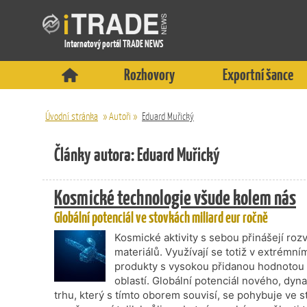
Internetový portál TRADE NEWS
Rozhovory
Exportní šance
Úvodní stránka
»
Autoři
»
Eduard Muřický
Články autora: Eduard Muřický
Kosmické technologie všude kolem nás
Globální potenciál ve stovkách miliard eur ročně
Kosmické aktivity s sebou přinášejí rozv
materiálů. Využívají se totiž v extrémní
produkty s vysokou přidanou hodnotou 
oblastí. Globální potenciál nového, dyna
trhu, který s tímto oborem souvisí, se pohybuje ve 