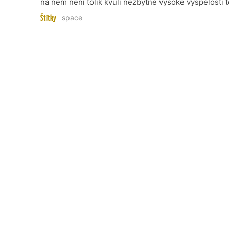
na něm není tolik kvůli nezbytné vysoké vyspělosti te
Štítky
space