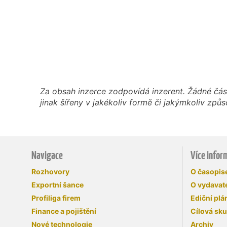
Za obsah inzerce zodpovídá inzerent. Žádné čás
jinak šířeny v jakékoliv formě či jakýmkoliv z
Navigace
Více infor
Rozhovory
O časopi
Exportní šance
O vydavate
Profiliga firem
Ediční plá
Finance a pojištění
Cílová sk
Nové technologie
Archiv