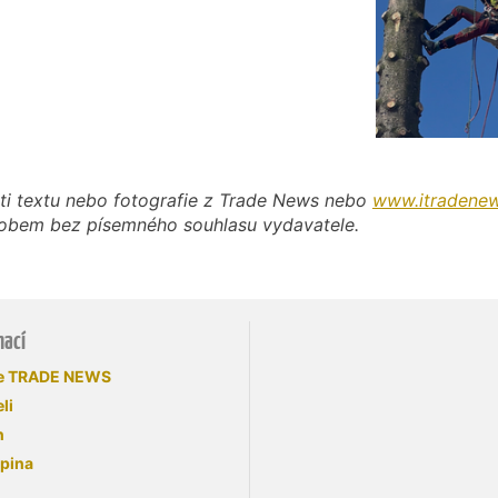
ti textu nebo fotografie z Trade News nebo
www.itradenew
působem bez písemného souhlasu vydavatele.
mací
se TRADE NEWS
li
n
upina