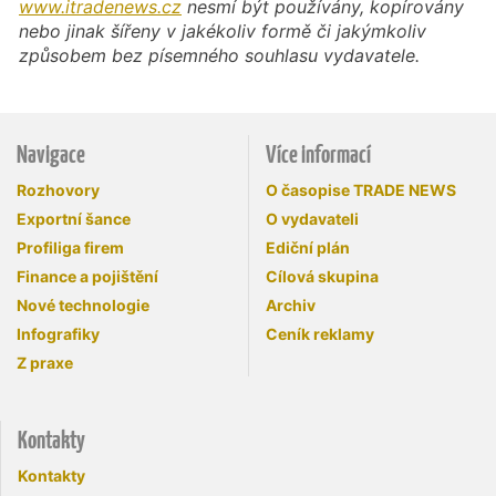
www.itradenews.cz
nesmí být používány, kopírovány
nebo jinak šířeny v jakékoliv formě či jakýmkoliv
způsobem bez písemného souhlasu vydavatele.
Navigace
Více informací
Rozhovory
O časopise TRADE NEWS
Exportní šance
O vydavateli
Profiliga firem
Ediční plán
Finance a pojištění
Cílová skupina
Nové technologie
Archiv
Infografiky
Ceník reklamy
Z praxe
Kontakty
Kontakty