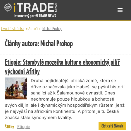
Internetový portál TRADE NEWS
Úvodní stránka
»
Autoři
»
Michal Prokop
Články autora: Michal Prokop
Etiopie: Starobylá mozaika kultur a ekonomický pilíř
východní Afriky
Druhá nejlidnatější africká země, která se
dříve označovala jako Habeš, se pyšní historií
sahající až k Šalamounově dynastii. Dnes
neohromuje pouze hloubkou a bohatostí
svých dějin, ale i dynamickým hospodářským růstem, jenž
je nejvyšší na africkém kontinentu. A přitom je tu česká
značka stále synonymem kvality.
číst celý článek
Štítky
Etiopie