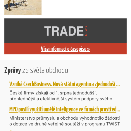
Více informací o časopisu »
Zprávy
ze světa obchodu
Vzniká CzechBusiness. Nová státní agentura zjednoduší podporu českých firem
České firmy získají od 1. srpna jednodušší,
přehlednější a efektivnější systém podpory svého
podnikání. Vzniká nová státní agentura
MPO posílí využití umělé inteligence ve firmách prostřednictvím 40 projektů z programu TWIST
CzechBusiness, která propojuje dosavadní
kompetence agentur CzechTrade a CzechInvest.
Ministerstvo průmyslu a obchodu vyhodnotilo žádosti
Firmám nabídne jednoho partnera pro rozvoj od
o dotace ve druhé veřejné soutěži v programu TWIST
inovací až po zahraniční expanzi.
– Transfer, Výzkum, Vývoj a Inovace pro Strategické