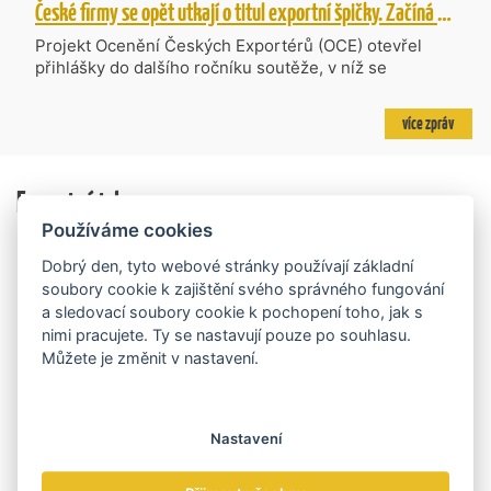
České firmy se opět utkají o titul exportní špičky. Začíná další ročník Ocenění Českých Exportérů
Technologie, do které bylo podáno 318 návrhů
projektů požadujících dotaci o celkovém objemu 4,27
Projekt Ocenění Českých Exportérů (OCE) otevřel
mld. Kč. Částkou 630 mil. Kč bude podpořeno čtyřicet
přihlášky do dalšího ročníku soutěže, v níž se
nejlépe hodnocených projektů zaměřených na
úspěšné ryze české firmy opět utkají o prestižní titul.
výzkum v oblasti umělé inteligence a její aplikace do
Projekt dlouhodobě vyzdvihuje, podporuje a oceňuje
více zpráv
podnikových procesů a do vývoje nových produktů na
podniky, které úspěšně prosazují své produkty a
trhu. Další jsou připraveny v zásobníku a více než 30 z
služby na zahraničních trzích a přispívají k růstu
nich ještě může být následně podpořeno v závislosti
domácí ekonomiky. O vítězích rozhodnou nejen
na přípravě rozpočtu na rok 2027.
Exportní trhy
ekonomické výsledky, ale také silný podnikatelský
příběh.
Používáme cookies
Dobrý den, tyto webové stránky používají základní
soubory cookie k zajištění svého správného fungování
a sledovací soubory cookie k pochopení toho, jak s
nimi pracujete. Ty se nastavují pouze po souhlasu.
Můžete je změnit v nastavení.
Nastavení