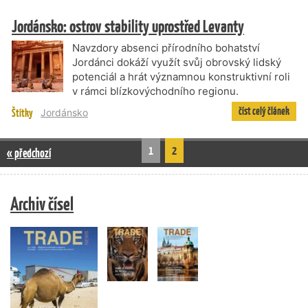
Jordánsko: ostrov stability uprostřed Levanty
Navzdory absenci přírodního bohatství
Jordánci dokáží využít svůj obrovský lidský
potenciál a hrát významnou konstruktivní roli
v rámci blízkovýchodního regionu.
číst celý článek
Štítky
Jordánsko
1
2
« předchozí
Archiv čísel