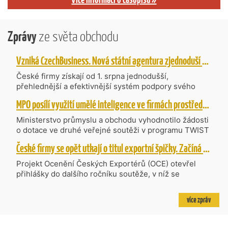
Zprávy
ze světa obchodu
Vzniká CzechBusiness. Nová státní agentura zjednoduší podporu českých firem
České firmy získají od 1. srpna jednodušší,
přehlednější a efektivnější systém podpory svého
podnikání. Vzniká nová státní agentura
MPO posílí využití umělé inteligence ve firmách prostřednictvím 40 projektů z programu TWIST
CzechBusiness, která propojuje dosavadní
kompetence agentur CzechTrade a CzechInvest.
Ministerstvo průmyslu a obchodu vyhodnotilo žádosti
Firmám nabídne jednoho partnera pro rozvoj od
o dotace ve druhé veřejné soutěži v programu TWIST
inovací až po zahraniční expanzi.
– Transfer, Výzkum, Vývoj a Inovace pro Strategické
České firmy se opět utkají o titul exportní špičky. Začíná další ročník Ocenění Českých Exportérů
Technologie, do které bylo podáno 318 návrhů
projektů požadujících dotaci o celkovém objemu 4,27
Projekt Ocenění Českých Exportérů (OCE) otevřel
mld. Kč. Částkou 630 mil. Kč bude podpořeno čtyřicet
přihlášky do dalšího ročníku soutěže, v níž se
nejlépe hodnocených projektů zaměřených na
úspěšné ryze české firmy opět utkají o prestižní titul.
výzkum v oblasti umělé inteligence a její aplikace do
Projekt dlouhodobě vyzdvihuje, podporuje a oceňuje
více zpráv
podnikových procesů a do vývoje nových produktů na
podniky, které úspěšně prosazují své produkty a
trhu. Další jsou připraveny v zásobníku a více než 30 z
služby na zahraničních trzích a přispívají k růstu
nich ještě může být následně podpořeno v závislosti
domácí ekonomiky. O vítězích rozhodnou nejen