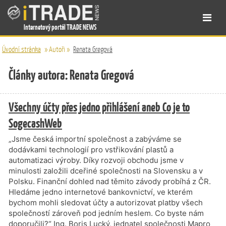
Internetový portál TRADE NEWS
Úvodní stránka
»
Autoři
»
Renata Gregová
Články autora: Renata Gregová
Všechny účty přes jedno přihlášení aneb Co je to
SogecashWeb
„Jsme česká importní společnost a zabýváme se
dodávkami technologií pro vstřikování plastů a
automatizaci výroby. Díky rozvoji obchodu jsme v
minulosti založili dceřiné společnosti na Slovensku a v
Polsku. Finanční dohled nad těmito závody probíhá z ČR.
Hledáme jedno internetové bankovnictví, ve kterém
bychom mohli sledovat účty a autorizovat platby všech
společností zároveň pod jedním heslem. Co byste nám
doporučili?“ Ing. Boris Lucký, jednatel společnosti Mapro