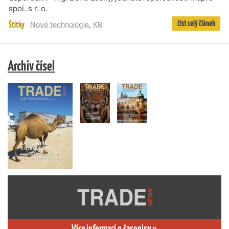
spol. s r. o.
číst celý článek
Štítky
Nové technologie
,
KB
Archiv čísel
Více informací o časopisu »