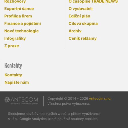
Rozhovory
O časopise TRADE NEWS
Exportní šance
O vydavateli
Profiliga firem
Ediční plán
Finance a pojištění
Cílová skupina
Nové technologie
Archiv
Infografiky
Ceník reklamy
Z praxe
Kontakty
Kontakty
Napište nám
Copyright © 2014 - 2026
Antecom s.r.o.
Všechna práva vyhrazena.
Sledujeme návštěvnost našich webů, a přitom využíváme
službu Google Analytics, která používá soubory cookies.