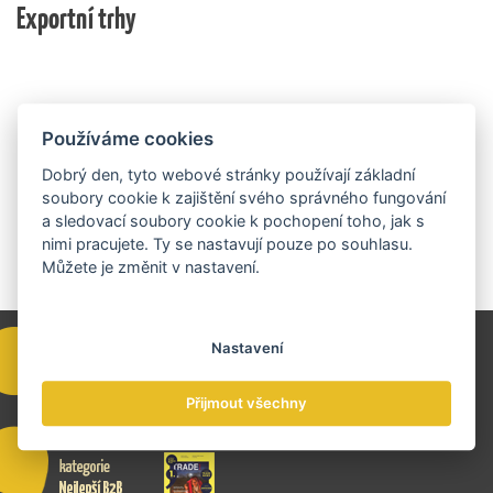
na přípravě rozpočtu na rok 2027.
Exportní trhy
ekonomické výsledky, ale také silný podnikatelský
příběh.
Používáme cookies
Dobrý den, tyto webové stránky používají základní
soubory cookie k zajištění svého správného fungování
a sledovací soubory cookie k pochopení toho, jak s
nimi pracujete. Ty se nastavují pouze po souhlasu.
Můžete je změnit v nastavení.
Nastavení
Přijmout všechny