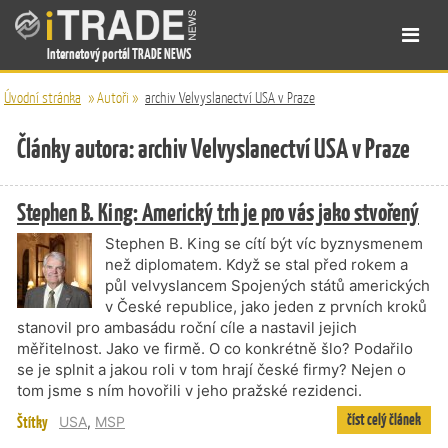
Internetový portál TRADE NEWS
Úvodní stránka
»
Autoři
»
archiv Velvyslanectví USA v Praze
Články autora: archiv Velvyslanectví USA v Praze
Stephen B. King: Americký trh je pro vás jako stvořený
Stephen B. King se cítí být víc byznysmenem
než diplomatem. Když se stal před rokem a
půl velvyslancem Spojených států amerických
v České republice, jako jeden z prvních kroků
stanovil pro ambasádu roční cíle a nastavil jejich
měřitelnost. Jako ve firmě. O co konkrétně šlo? Podařilo
se je splnit a jakou roli v tom hrají české firmy? Nejen o
tom jsme s ním hovořili v jeho pražské rezidenci.
číst celý článek
Štítky
USA
,
MSP