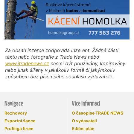
Za obsah inzerce zodpovídá inzerent. Žádné části
textu nebo fotografie z Trade News nebo
www.itradenews.cz
nesmí být používány, kopírovány
nebo jinak šířeny v jakékoliv formě či jakýmkoliv
způsobem bez písemného souhlasu vydavatele.
Navigace
Více informací
Rozhovory
O časopise TRADE NEWS
Exportní šance
O vydavateli
Profiliga firem
Ediční plán