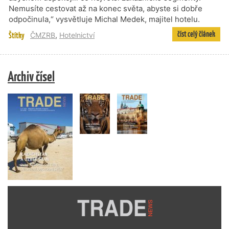
Nemusíte cestovat až na konec světa, abyste si dobře
odpočinula,“ vysvětluje Michal Medek, majitel hotelu.
číst celý článek
Štítky
ČMZRB
,
Hotelnictví
Archiv čísel