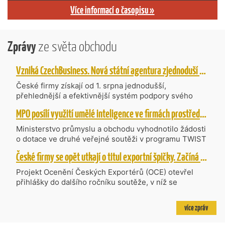
Více informací o časopisu »
Zprávy
ze světa obchodu
Vzniká CzechBusiness. Nová státní agentura zjednoduší podporu českých firem
České firmy získají od 1. srpna jednodušší,
přehlednější a efektivnější systém podpory svého
podnikání. Vzniká nová státní agentura
MPO posílí využití umělé inteligence ve firmách prostřednictvím 40 projektů z programu TWIST
CzechBusiness, která propojuje dosavadní
kompetence agentur CzechTrade a CzechInvest.
Ministerstvo průmyslu a obchodu vyhodnotilo žádosti
Firmám nabídne jednoho partnera pro rozvoj od
o dotace ve druhé veřejné soutěži v programu TWIST
inovací až po zahraniční expanzi.
– Transfer, Výzkum, Vývoj a Inovace pro Strategické
České firmy se opět utkají o titul exportní špičky. Začíná další ročník Ocenění Českých Exportérů
Technologie, do které bylo podáno 318 návrhů
projektů požadujících dotaci o celkovém objemu 4,27
Projekt Ocenění Českých Exportérů (OCE) otevřel
mld. Kč. Částkou 630 mil. Kč bude podpořeno čtyřicet
přihlášky do dalšího ročníku soutěže, v níž se
nejlépe hodnocených projektů zaměřených na
úspěšné ryze české firmy opět utkají o prestižní titul.
výzkum v oblasti umělé inteligence a její aplikace do
Projekt dlouhodobě vyzdvihuje, podporuje a oceňuje
více zpráv
podnikových procesů a do vývoje nových produktů na
podniky, které úspěšně prosazují své produkty a
trhu. Další jsou připraveny v zásobníku a více než 30 z
služby na zahraničních trzích a přispívají k růstu