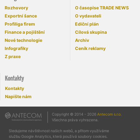
Rozhovory
O časopise TRADE NEWS
Exportní šance
O vydavateli
Profiliga firem
Ediční plán
Finance a pojištění
Cílová skupina
Nové technologie
Archiv
Infografiky
Ceník reklamy
Z praxe
Kontakty
Kontakty
Napište nám
Copyright © 2014 - 2026
Antecom s.r.o.
Všechna práva vyhrazena.
Sledujeme návštěvnost našich webů, a přitom využíváme
službu Google Analytics, která používá soubory cookies.