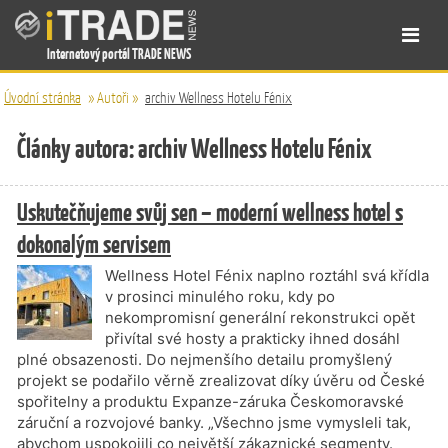
Internetový portál TRADE NEWS
Úvodní stránka
»
Autoři
»
archiv Wellness Hotelu Fénix
Články autora: archiv Wellness Hotelu Fénix
Uskutečňujeme svůj sen – moderní wellness hotel s
dokonalým servisem
Wellness Hotel Fénix naplno roztáhl svá křídla
v prosinci minulého roku, kdy po
nekompromisní generální rekonstrukci opět
přivítal své hosty a prakticky ihned dosáhl
plné obsazenosti. Do nejmenšího detailu promyšlený
projekt se podařilo věrně zrealizovat díky úvěru od České
spořitelny a produktu Expanze-záruka Českomoravské
záruční a rozvojové banky. „Všechno jsme vymysleli tak,
abychom uspokojili co největší zákaznické segmenty.