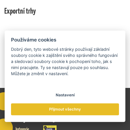
nich ještě může být následně podpořeno v závislosti
domácí ekonomiky. O vítězích rozhodnou nejen
na přípravě rozpočtu na rok 2027.
Exportní trhy
ekonomické výsledky, ale také silný podnikatelský
příběh.
Používáme cookies
Dobrý den, tyto webové stránky používají základní
soubory cookie k zajištění svého správného fungování
a sledovací soubory cookie k pochopení toho, jak s
nimi pracujete. Ty se nastavují pouze po souhlasu.
Můžete je změnit v nastavení.
Nastavení
Přijmout všechny