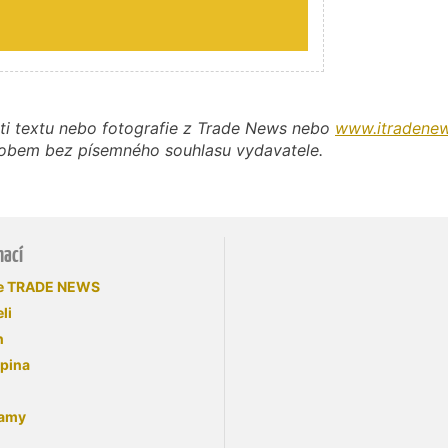
ti textu nebo fotografie z Trade News nebo
www.itradenew
působem bez písemného souhlasu vydavatele.
mací
se TRADE NEWS
li
n
upina
lamy