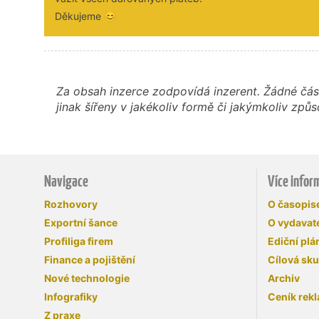
Děkujeme 😊
Za obsah inzerce zodpovídá inzerent. Žádné čás
jinak šířeny v jakékoliv formě či jakýmkoliv z
Navigace
Více infor
Rozhovory
O časopi
Exportní šance
O vydavate
Profiliga firem
Ediční plá
Finance a pojištění
Cílová sk
Nové technologie
Archiv
Infografiky
Ceník rek
Z praxe