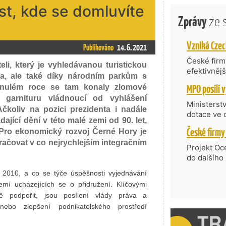
st, kde se domluvíte
Zprávy
ze 
Publikováno
14. 6. 2021
České firmy
eli, který je vyhledávanou turistickou
efektivněj
ka, ale také díky národním parkům s
státní age
inulém roce se tam konaly zlomové
kompetenc
i garnituru vládnoucí od vyhlášení
nabídne je
Ministerst
koliv na pozici prezidenta i nadále
zahraniční
dotace ve 
ající dění v této malé zemi od 90. let,
Transfer, 
. Pro ekonomický rozvoj Černé Hory je
Technologi
račovat v co nejrychlejším integračním
požadující
Projekt Oc
Částkou 63
do dalšího
hodnocenýc
firmy opět 
 2010, a co se týče úspěšnosti vyjednávání
umělé inte
vyzdvihuje
í ucházejících se o přidružení. Klíčovými
do vývoje 
prosazují s
zásobníku 
ně podpořit, jsou posílení vlády práva a
přispívají
podpořeno 
 nebo zlepšení podnikatelského prostředí
nejen ekon
příběh.