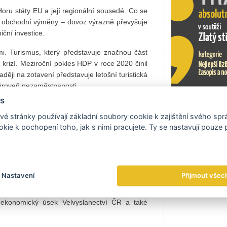
ru státy EU a její regionální sousedé. Co se
e obchodní výměny – dovoz výrazně převyšuje
ční investice.
i. Turismus, který představuje značnou část
 krizí. Meziroční pokles HDP v roce 2020 činil
ěji na zotavení představuje letošní turistická
 úroveň nezaměstnanosti.
s
ně postižen loňskou krizí, objem vývozu z ČR
rize by měla být do budoucna řešena větší
é stránky používají základní soubory cookie k zajištění svého sp
Exportní tr
Exportní tr
kie k pochopení toho, jak s nimi pracujete. Ty se nastavují pouze
h firem přímo v regionu, zásadní jsou projekty
odu mezi ČR a Černou Horou je Dohoda o
v roce 2011. Zasedání smíšené komise a
Nastavení
Přijmout všec
hody napomáhají prioritizaci sektorů pro
vovaných veřejných zakázkách a plánovaných
je ekonomický úsek Velvyslanectví ČR a také