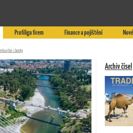
Profiliga firem
Finance a pojištění
Nové
omluvíte i česky
Archiv čísel