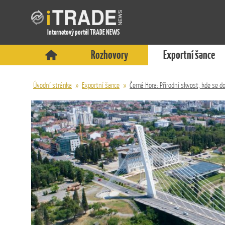
Internetový portál TRADE NEWS
Rozhovory
Exportní šance
Úvodní stránka
»
Exportní šance
»
Černá Hora: Přírodní skvost, kde se d