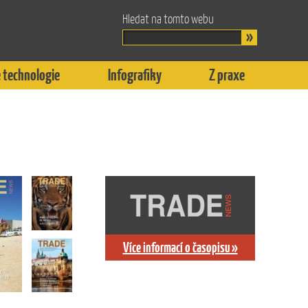
Hledat na tomto webu
 technologie
Infografiky
Z praxe
Více informací o časopisu »