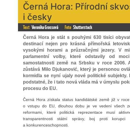
Černá Hora: Přírodní skvo
i česky
Text
Veronika Grossová
Foto
Shutterstock
Černá Hora je stát s pouhými 630 tisíci obyvat
destinací nejen pro krásná přímořská letovis
vysokými horami a průzračnými jezery. V m
parlamentní volby, které odstavily od moc
samostatnosti země na Srbsku v roce 2006. Ač
zůstává Milo Djukanović, který je personou ovlád
kormidla se nyní ujaly nové politické subjekty
podstatné, že i tato nová vláda má v úmyslu pok
procesu do EU.
Černá Hora získala status kandidátské země již v roce
o vstupu do EU, dlouhou dobu je ve vedení všech zem
reformami, které politická reprezentace musí aktiv
transparentnosti státní správy, boj proti korupci
a konkurenceschopnosti.