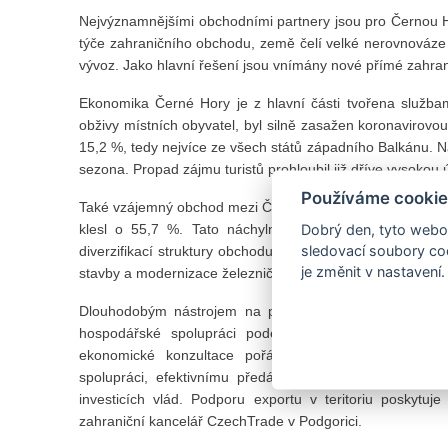
Nejvýznamnějšími obchodními partnery jsou pro Černou Ho
týče zahraničního obchodu, země čelí velké nerovnováz
vývoz. Jako hlavní řešení jsou vnímány nové přímé zahrani
Ekonomika Černé Hory je z hlavní části tvořena službam
obživy místních obyvatel, byl silně zasažen koronavirovou
15,2 %, tedy nejvíce ze všech států západního Balkánu. Nad
sezona. Propad zájmu turistů prohloubil již dříve vysokou
Používáme cookie
Také vzájemný obchod mezi ČR a Černou Horou byl znatel
klesl o 55,7 %. Tato náchylnost k propadu v době k
Dobrý den, tyto webov
sledovací soubory coo
diverzifikací struktury obchodu. Co se týče aktivit českýc
je změnit v nastavení.
stavby a modernizace železniční infrastruktury.
Dlouhodobým nástrojem na podporu vzájemného obch
hospodářské spolupráci podepsaná oběma vládami 
ekonomické konzultace pořádané na základě této do
spolupráci, efektivnímu předávání informací o připra
investicích vlád. Podporu exportu v teritoriu poskytu
zahraniční kancelář CzechTrade v Podgorici.