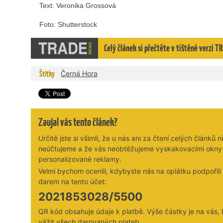
Text: Veronika Grossová
Foto: Shutterstock
Celý článek si přečtěte v tištěné verzi 
Štítky
Černá Hora
Zaujal vás tento článek?
Určitě jste si všimli, že u nás ani za čtení celých článků n
neúčtujeme a že vás neobtěžujeme vyskakovacími okny
personalizované reklamy.
Velmi bychom ocenili, kdybyste nás na oplátku podpořil
darem na tento účet:
2021853028/5500
QR kód obsahuje údaje k platbě. Výše částky je na vás,
vážit všech darovaných plateb.