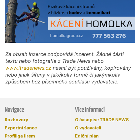
Za obsah inzerce zodpovídá inzerent. Žádné části
textu nebo fotografie z Trade News nebo
www.itradenews.cz
nesmí být používány, kopírovány
nebo jinak šířeny v jakékoliv formě či jakýmkoliv
způsobem bez písemného souhlasu vydavatele.
Navigace
Více informací
Rozhovory
O časopise TRADE NEWS
Exportní šance
O vydavateli
Profiliga firem
Ediční plán