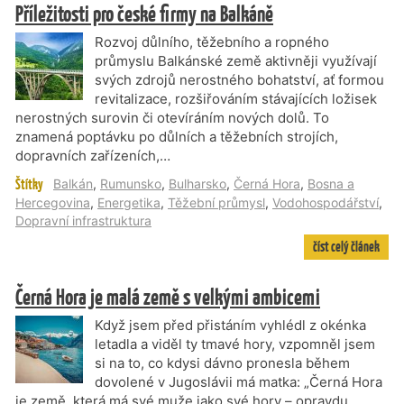
Příležitosti pro české firmy na Balkáně
Rozvoj důlního, těžebního a ropného
průmyslu Balkánské země aktivněji využívají
svých zdrojů nerostného bohatství, ať formou
revitalizace, rozšiřováním stávajících ložisek
nerostných surovin či otevíráním nových dolů. To
znamená poptávku po důlních a těžebních strojích,
dopravních zařízeních,…
Štítky
Balkán
,
Rumunsko
,
Bulharsko
,
Černá Hora
,
Bosna a
Hercegovina
,
Energetika
,
Těžební průmysl
,
Vodohospodářství
,
Dopravní infrastruktura
číst celý článek
Černá Hora je malá země s velkými ambicemi
Když jsem před přistáním vyhlédl z okénka
letadla a viděl ty tmavé hory, vzpomněl jsem
si na to, co kdysi dávno pronesla během
dovolené v Jugoslávii má matka: „Černá Hora
je země, která má své muže jako své hory – opravdu