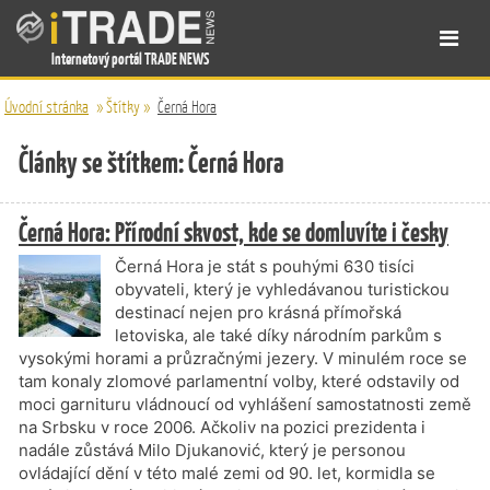
Internetový portál TRADE NEWS
Úvodní stránka
»
Štítky
»
Černá Hora
Články se štítkem: Černá Hora
Černá Hora: Přírodní skvost, kde se domluvíte i česky
Černá Hora je stát s pouhými 630 tisíci
obyvateli, který je vyhledávanou turistickou
destinací nejen pro krásná přímořská
letoviska, ale také díky národním parkům s
vysokými horami a průzračnými jezery. V minulém roce se
tam konaly zlomové parlamentní volby, které odstavily od
moci garnituru vládnoucí od vyhlášení samostatnosti země
na Srbsku v roce 2006. Ačkoliv na pozici prezidenta i
nadále zůstává Milo Djukanović, který je personou
ovládající dění v této malé zemi od 90. let, kormidla se