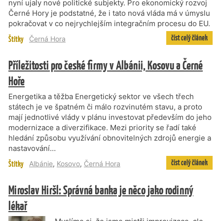
nyní ujaly nové politické subjekty. Pro ekonomický rozvoj
Černé Hory je podstatné, že i tato nová vláda má v úmyslu
pokračovat v co nejrychlejším integračním procesu do EU.
číst celý článek
Štítky
Černá Hora
Příležitosti pro české firmy v Albánii, Kosovu a Černé
Hoře
Energetika a těžba Energetický sektor ve všech třech
státech je ve špatném či málo rozvinutém stavu, a proto
mají jednotlivé vlády v plánu investovat především do jeho
modernizace a diverzifikace. Mezi priority se řadí také
hledání způsobu využívání obnovitelných zdrojů energie a
nastavování…
číst celý článek
Štítky
Albánie
,
Kosovo
,
Černá Hora
Miroslav Hiršl: Správná banka je něco jako rodinný
lékař