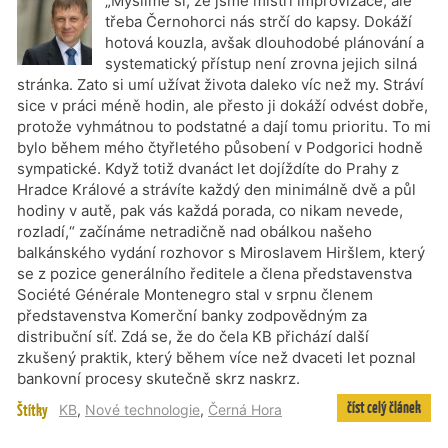
„Myslíme si, že jsme mistři improvizace, ale
třeba Černohorci nás strčí do kapsy. Dokáží
hotová kouzla, avšak dlouhodobé plánování a
systematický přístup není zrovna jejich silná
stránka. Zato si umí užívat života daleko víc než my. Stráví
sice v práci méně hodin, ale přesto ji dokáží odvést dobře,
protože vyhmátnou to podstatné a dají tomu prioritu. To mi
bylo během mého čtyřletého působení v Podgorici hodně
sympatické. Když totiž dvanáct let dojíždíte do Prahy z
Hradce Králové a strávíte každý den minimálně dvě a půl
hodiny v autě, pak vás každá porada, co nikam nevede,
rozladí,“ začínáme netradičně nad obálkou našeho
balkánského vydání rozhovor s Miroslavem Hiršlem, který
se z pozice generálního ředitele a člena představenstva
Société Générale Montenegro stal v srpnu členem
představenstva Komerční banky zodpovědným za
distribuční síť. Zdá se, že do čela KB přichází další
zkušený praktik, který během více než dvaceti let poznal
bankovní procesy skutečně skrz naskrz.
číst celý článek
Štítky
KB
,
Nové technologie
,
Černá Hora