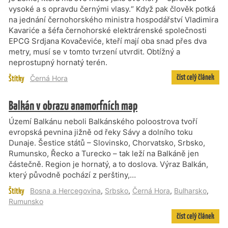
vysoké a s opravdu černými vlasy.“ Když pak člověk potká
na jednání černohorského ministra hospodářství Vladimira
Kavariće a šéfa černohorské elektrárenské společnosti
EPCG Srdjana Kovačeviće, kteří mají oba snad přes dva
metry, musí se v tomto tvrzení utvrdit. Obtížný a
neprostupný hornatý terén.
číst celý článek
Štítky
Černá Hora
Balkán v obrazu anamorfních map
Území Balkánu neboli Balkánského poloostrova tvoří
evropská pevnina jižně od řeky Sávy a dolního toku
Dunaje. Šestice států – Slovinsko, Chorvatsko, Srbsko,
Rumunsko, Řecko a Turecko – tak leží na Balkáně jen
částečně. Region je hornatý, a to doslova. Výraz Balkán,
který původně pochází z perštiny,…
Štítky
Bosna a Hercegovina
,
Srbsko
,
Černá Hora
,
Bulharsko
,
Rumunsko
číst celý článek