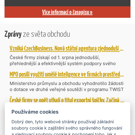
Více informací o časopisu »
Zprávy
ze světa obchodu
Vzniká CzechBusiness. Nová státní agentura zjednoduší podporu českých firem
České firmy získají od 1. srpna jednodušší,
přehlednější a efektivnější systém podpory svého
podnikání. Vzniká nová státní agentura
MPO posílí využití umělé inteligence ve firmách prostřednictvím 40 projektů z programu TWIST
CzechBusiness, která propojuje dosavadní
kompetence agentur CzechTrade a CzechInvest.
Ministerstvo průmyslu a obchodu vyhodnotilo žádosti
Firmám nabídne jednoho partnera pro rozvoj od
o dotace ve druhé veřejné soutěži v programu TWIST
inovací až po zahraniční expanzi.
– Transfer, Výzkum, Vývoj a Inovace pro Strategické
České firmy se opět utkají o titul exportní špičky. Začíná další ročník Ocenění Českých Exportérů
Technologie, do které bylo podáno 318 návrhů
projektů požadujících dotaci o celkovém objemu 4,27
Projekt Ocenění Českých Exportérů (OCE) otevřel
Používáme cookies
mld. Kč. Částkou 630 mil. Kč bude podpořeno čtyřicet
přihlášky do dalšího ročníku soutěže, v níž se
nejlépe hodnocených projektů zaměřených na
úspěšné ryze české firmy opět utkají o prestižní titul.
Dobrý den, tyto webové stránky používají základní
výzkum v oblasti umělé inteligence a její aplikace do
Projekt dlouhodobě vyzdvihuje, podporuje a oceňuje
soubory cookie k zajištění svého správného fungování
více zpráv
podnikových procesů a do vývoje nových produktů na
podniky, které úspěšně prosazují své produkty a
a sledovací soubory cookie k pochopení toho, jak s