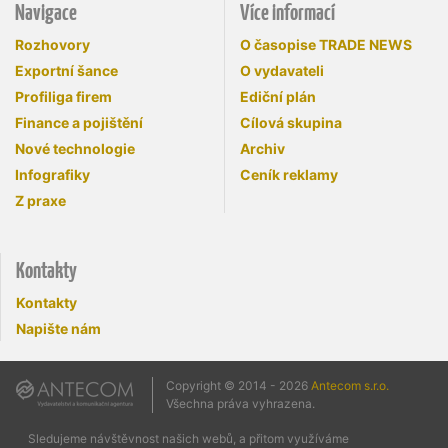
Navigace
Více informací
Rozhovory
O časopise TRADE NEWS
Exportní šance
O vydavateli
Profiliga firem
Ediční plán
Finance a pojištění
Cílová skupina
Nové technologie
Archiv
Infografiky
Ceník reklamy
Z praxe
Kontakty
Kontakty
Napište nám
Copyright © 2014 - 2026
Antecom s.r.o.
Všechna práva vyhrazena.
Sledujeme návštěvnost našich webů, a přitom využíváme