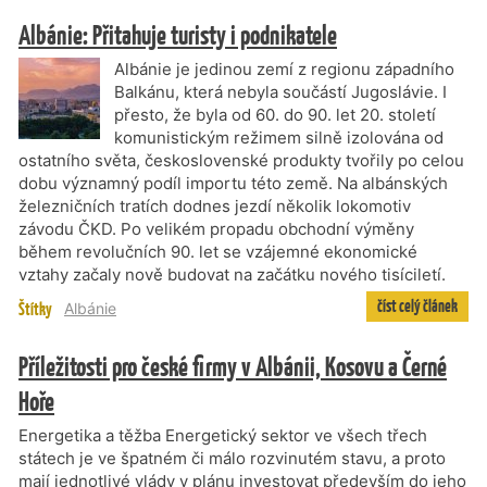
Albánie: Přitahuje turisty i podnikatele
Albánie je jedinou zemí z regionu západního
Balkánu, která nebyla součástí Jugoslávie. I
přesto, že byla od 60. do 90. let 20. století
komunistickým režimem silně izolována od
ostatního světa, československé produkty tvořily po celou
dobu významný podíl importu této země. Na albánských
železničních tratích dodnes jezdí několik lokomotiv
závodu ČKD. Po velikém propadu obchodní výměny
během revolučních 90. let se vzájemné ekonomické
vztahy začaly nově budovat na začátku nového tisíciletí.
číst celý článek
Štítky
Albánie
Příležitosti pro české firmy v Albánii, Kosovu a Černé
Hoře
Energetika a těžba Energetický sektor ve všech třech
státech je ve špatném či málo rozvinutém stavu, a proto
mají jednotlivé vlády v plánu investovat především do jeho