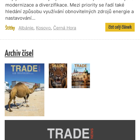
modernizace a diverzifikace. Mezi priority se řadí také
hledání způsobu využívání obnovitelných zdrojů energie a
nastavování…
číst celý článek
Štítky
Albánie
,
Kosovo
,
Černá Hora
Archiv čísel