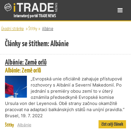
Internetový portál TRADE NEWS
Úvodní stránka
»
Štítky
»
Albánie
Články se štítkem: Albánie
Albánie: Země orlů
Albánie: Země orlů
„Evropská unie oficiálně zahajuje přístupové
rozhovory s Albánií a Severní Makedonií. Po
jednání s premiéry obou zemí to v úterý
oznámila předsedkyně Evropské komise
Ursula von der Leyenová. Obě strany začnou okamžitě
pracovat na adaptaci balkánských států na unijní pravidla.“
Brusel, 19. 7. 2022
číst celý článek
Štítky
Albánie