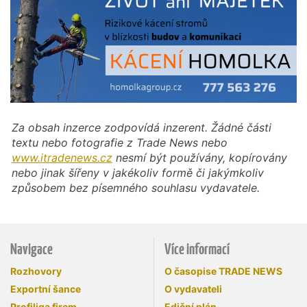
Za obsah inzerce zodpovídá inzerent. Žádné části
textu nebo fotografie z Trade News nebo
www.itradenews.cz
nesmí být používány, kopírovány
nebo jinak šířeny v jakékoliv formě či jakýmkoliv
způsobem bez písemného souhlasu vydavatele.
Navigace
Více informací
Rozhovory
O časopise TRADE NEWS
Exportní šance
O vydavateli
Profiliga firem
Ediční plán