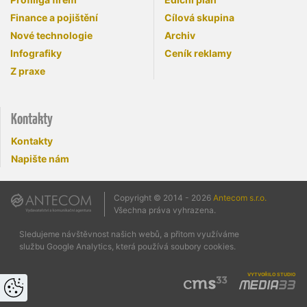
Finance a pojištění
Cílová skupina
Nové technologie
Archiv
Infografiky
Ceník reklamy
Z praxe
Kontakty
Kontakty
Napište nám
Copyright © 2014 - 2026
Antecom s.r.o.
Všechna práva vyhrazena.
Sledujeme návštěvnost našich webů, a přitom využíváme
službu Google Analytics, která používá soubory cookies.
vytvořilo studio