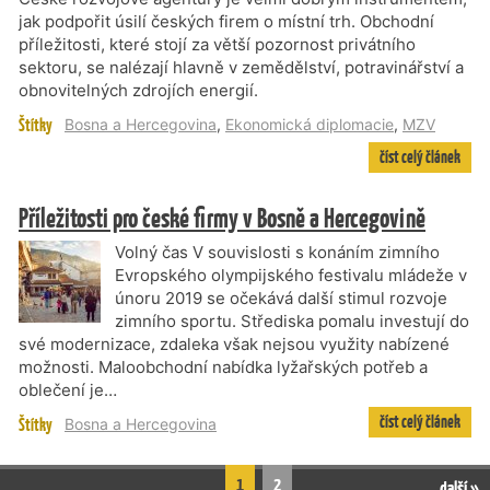
jak podpořit úsilí českých firem o místní trh. Obchodní
příležitosti, které stojí za větší pozornost privátního
sektoru, se nalézají hlavně v zemědělství, potravinářství a
obnovitelných zdrojích energií.
Štítky
Bosna a Hercegovina
,
Ekonomická diplomacie
,
MZV
číst celý článek
Příležitosti pro české firmy v Bosně a Hercegovině
Volný čas V souvislosti s konáním zimního
Evropského olympijského festivalu mládeže v
únoru 2019 se očekává další stimul rozvoje
zimního sportu. Střediska pomalu investují do
své modernizace, zdaleka však nejsou využity nabízené
možnosti. Maloobchodní nabídka lyžařských potřeb a
oblečení je…
číst celý článek
Štítky
Bosna a Hercegovina
1
2
další »