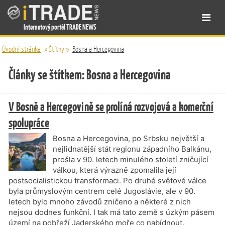
Internetový portál TRADE NEWS
Úvodní stránka
»
Štítky
»
Bosna a Hercegovina
Články se štítkem: Bosna a Hercegovina
V Bosně a Hercegovině se prolíná rozvojová a komerční
spolupráce
Bosna a Hercegovina, po Srbsku největší a
nejlidnatější stát regionu západního Balkánu,
prošla v 90. letech minulého století zničující
válkou, která výrazně zpomalila její
postsocialistickou transformaci. Po druhé světové válce
byla průmyslovým centrem celé Jugoslávie, ale v 90.
letech bylo mnoho závodů zničeno a některé z nich
nejsou dodnes funkční. I tak má tato země s úzkým pásem
území na pobřeží Jaderského moře co nabídnout.