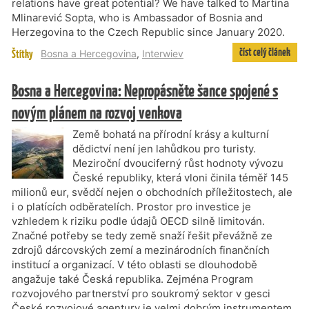
relations have great potential? We have talked to Martina
Mlinarević Sopta, who is Ambassador of Bosnia and
Herzegovina to the Czech Republic since January 2020.
číst celý článek
Štítky
Bosna a Hercegovina
,
Interwiev
Bosna a Hercegovina: Nepropásněte šance spojené s
novým plánem na rozvoj venkova
Země bohatá na přírodní krásy a kulturní
dědictví není jen lahůdkou pro turisty.
Meziroční dvouciferný růst hodnoty vývozu
České republiky, která vloni činila téměř 145
milionů eur, svědčí nejen o obchodních příležitostech, ale
i o platících odběratelích. Prostor pro investice je
vzhledem k riziku podle údajů OECD silně limitován.
Značné potřeby se tedy země snaží řešit převážně ze
zdrojů dárcovských zemí a mezinárodních finančních
institucí a organizací. V této oblasti se dlouhodobě
angažuje také Česká republika. Zejména Program
rozvojového partnerství pro soukromý sektor v gesci
České rozvojové agentury je velmi dobrým instrumentem,