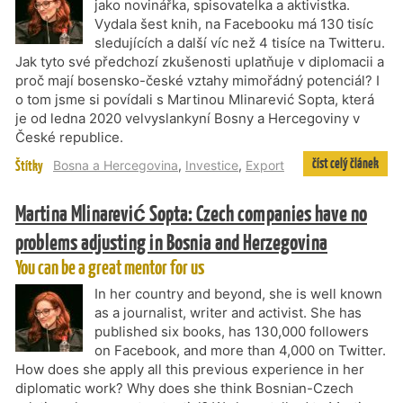
jako novinářka, spisovatelka a aktivistka.
Vydala šest knih, na Facebooku má 130 tisíc
sledujících a další víc než 4 tisíce na Twitteru.
Jak tyto své předchozí zkušenosti uplatňuje v diplomacii a
proč mají bosensko-české vztahy mimořádný potenciál? I
o tom jsme si povídali s Martinou Mlinarević Sopta, která
je od ledna 2020 velvyslankyní Bosny a Hercegoviny v
České republice.
číst celý článek
Štítky
Bosna a Hercegovina
,
Investice
,
Export
Martina Mlinarević Sopta: Czech companies have no
problems adjusting in Bosnia and Herzegovina
You can be a great mentor for us
In her country and beyond, she is well known
as a journalist, writer and activist. She has
published six books, has 130,000 followers
on Facebook, and more than 4,000 on Twitter.
How does she apply all this previous experience in her
diplomatic work? Why does she think Bosnian-Czech