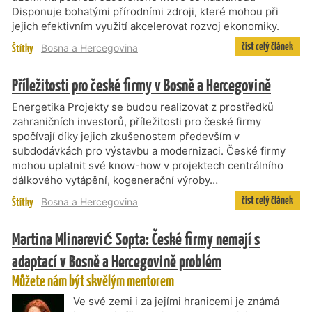
Disponuje bohatými přírodními zdroji, které mohou při
jejich efektivním využití akcelerovat rozvoj ekonomiky.
číst celý článek
Štítky
Bosna a Hercegovina
Příležitosti pro české firmy v Bosně a Hercegovině
Energetika Projekty se budou realizovat z prostředků
zahraničních investorů, příležitosti pro české firmy
spočívají díky jejich zkušenostem především v
subdodávkách pro výstavbu a modernizaci. České firmy
mohou uplatnit své know-how v projektech centrálního
dálkového vytápění, kogenerační výroby…
číst celý článek
Štítky
Bosna a Hercegovina
Martina Mlinarević Sopta: České firmy nemají s
adaptací v Bosně a Hercegovině problém
Můžete nám být skvělým mentorem
Ve své zemi i za jejími hranicemi je známá