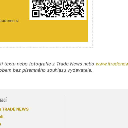
 budeme si
ti textu nebo fotografie z Trade News nebo
www.itradenew
působem bez písemného souhlasu vydavatele.
mací
se TRADE NEWS
li
n