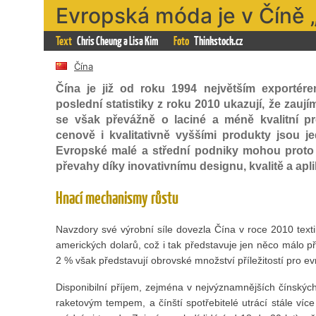
Evropská móda je v Číně „
Text
Chris Cheung a Lisa Kim
Foto
Thinkstock.cz
Čína
Čína je již od roku 1994 největším exportére
poslední statistiky z roku 2010 ukazují, že zau
se však převážně o laciné a méně kvalitní p
cenově i kvalitativně vyššími produkty jsou j
Evropské malé a střední podniky mohou proto v
převahy díky inovativnímu designu, kvalitě a apli
Hnací mechanismy růstu
Navzdory své výrobní síle dovezla Čína v roce 2010 texti
amerických dolarů, což i tak představuje jen něco málo p
2 % však představují obrovské množství příležitostí pro ev
Disponibilní příjem, zejména v nejvýznamnějších čínský
raketovým tempem, a čínští spotřebitelé utrácí stále více