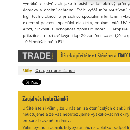
výrobků v odvětvích jako letectví, automobilový průmysl
doprava a osobní ochrana. Stále vyšší míra využívání te
high-tech vláknech a přízích se speciálními funkčními vla
extrémní pevnost, speciální elasticita, odolnost vůči UV zá
erozi, vlhkosti a schopnost zpomalit hoření. Evropské f
příležitostí: mezi světovými top 20 zeměmi, co se týče exp
10 členských států EU.
Článek si přečtěte v tištěné verzi TRAD
,
Štítky
Čína
Exportní šance
Zaujal vás tento článek?
Určitě jste si všimli, že u nás ani za čtení celých článků n
neúčtujeme a že vás neobtěžujeme vyskakovacími okny
personalizované reklamy.
Velmi bychom ocenili, kdybyste nás na oplátku podpořil