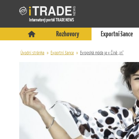
Internetový portál TRADE NEWS
Rozhovory
Exportní šance
Úvodní stránka
»
Exportní šance
»
Evropská móda je v Číně „in“