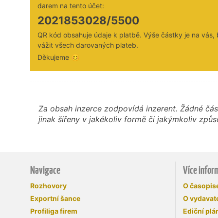
darem na tento účet:
2021853028/5500
QR kód obsahuje údaje k platbě. Výše částky je na vás,
vážit všech darovaných plateb.
Děkujeme 😊
Za obsah inzerce zodpovídá inzerent. Žádné čás
jinak šířeny v jakékoliv formě či jakýmkoliv z
Navigace
Více infor
Rozhovory
O časopi
Exportní šance
O vydavate
Profiliga firem
Ediční plá