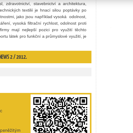
, zdravotnictví, stavebnictví a architektura,
chnických textilií je hnací silou poptávky po
stnostmi, jako jsou například vysoká odolnost,
ření, vysoká filtrační rychlost, odolnost proti
irmy mají nejlepší pozici pro využití těchto
ortu látek pro funkční a průmyslové využití, je
E NEWS 2 / 2012.
ic
i peněžitým