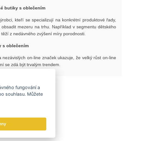
né butiky s oblečením
výrobci, kteří se specializují na konkrétní produktové řady,
st obsadit mezeru na trhu. Například v segmentu dětského
ý těží z nedávného zvýšení míry porodnosti.
y s oblečením
ezávislých on-line značek ukazuje, že velký růst on-line
í se zdá být trvalým trendem.
hy
rávného fungování a
 po souhlasu. Můžete
hny