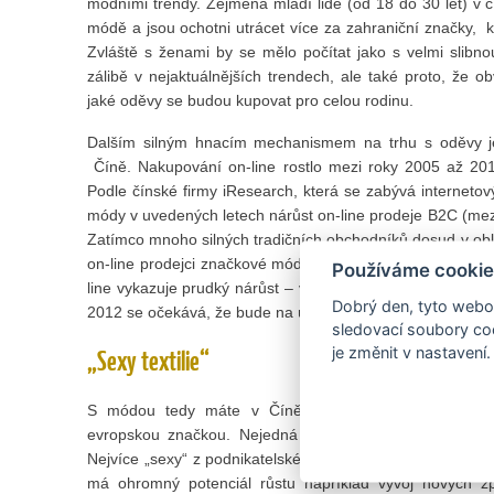
módními trendy. Zejména mladí lidé (od 18 do 30 let) v 
módě a jsou ochotni utrácet více za zahraniční značky,
Zvláště s ženami by se mělo počítat jako s velmi slibno
zálibě v nejaktuálnějších trendech, ale také proto, že obv
jaké oděvy se budou kupovat pro celou rodinu.
Dalším silným hnacím mechanismem na trhu s oděvy je 
Číně. Nakupování on-line rostlo mezi roky 2005 až 2
Podle čínské firmy iResearch, která se zabývá internet
módy v uvedených letech nárůst on-line prodeje B2C (mezi 
Zatímco mnoho silných tradičních obchodníků dosud v oblas
on-line prodejci značkové módy rychle získávají čím dál v
Používáme cookie
line vykazuje prudký nárůst – v roce 2007 zaujímal jen 
Dobrý den, tyto webov
2012 se očekává, že bude na úrovni 17 % (80 miliard jüan
sledovací soubory coo
je změnit v nastavení.
„Sexy textilie“
S módou tedy máte v Číně skutečně šanci, pokud za
evropskou značkou. Nejedná se však zdaleka o nejvíce a
Nejvíce „sexy“ z podnikatelského hlediska jsou tu textili
má ohromný potenciál růstu například vývoj nových způ