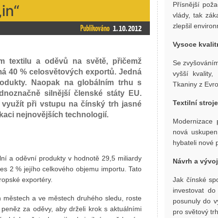
Přísnější poža
in“
vlády, tak zák
zlepšil enviro
Publikováno
1. 10. 2012
Vysoce kvalit
m textilu a oděvů na světě, přičemž
Se zvyšováním 
jímá 40 % celosvětových exportů. Jedná
vyšší kvality
rodukty. Naopak na globálním trhu s
Tkaniny z Evro
ednoznačně silnější členské státy EU.
Textilní stroj
yužít při vstupu na čínský trh jasné
kaci nejnovějších technologií.
Modernizace p
nová uskupení,
hybateli nové p
lní a oděvní produkty v hodnotě 29,5 miliardy
Návrh a vývo
řes 2 % jejího celkového objemu importu. Tato
ropské exportéry.
Jak čínské spo
investovat do
ch městech a ve městech druhého sledu, roste
posunuly do vy
 peněz za oděvy, aby drželi krok s aktuálními
pro světový trh