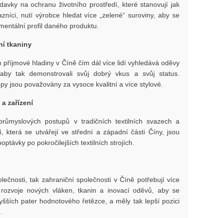
davky na ochranu životního prostředí, které stanovují jak
azníci, nutí výrobce hledat více „zelené“ suroviny, aby se
nmentální profil daného produktu.
ní tkaniny
příjmové hladiny v Číně čím dál více lidí vyhledává oděvy
, aby tak demonstrovali svůj dobrý vkus a svůj status.
py jsou považovány za vysoce kvalitní a více stylové.
e a zařízení
růmyslových postupů v tradičních textilních svazech a
 která se utvářejí ve střední a západní části Číny, jsou
optávky po pokročilejších textilních strojích.
j
lečnosti, tak zahraniční společnosti v Číně potřebují více
 rozvoje nových vláken, tkanin a inovací oděvů, aby se
šších pater hodnotového řetězce, a měly tak lepší pozici
.