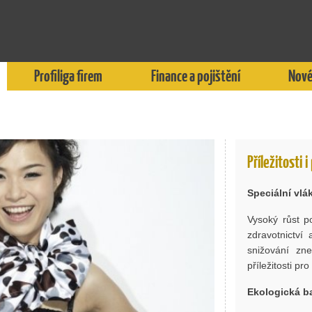
Profiliga firem
Finance a pojištění
Nové
Příležitosti 
Speciální vlák
Vysoký růst p
zdravotnictví
snižování zn
příležitosti pro
Ekologická ba