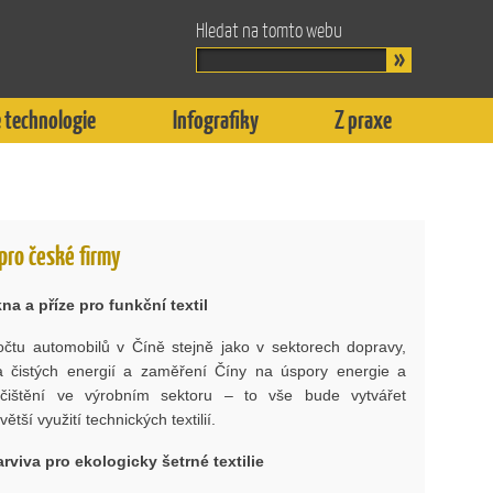
Hledat na tomto webu
 technologie
Infografiky
Z praxe
i pro české firmy
na a příze pro funkční textil
očtu automobilů v Číně stejně jako v sektorech dopravy,
 a čistých energií a zaměření Číny na úspory energie a
ečištění ve výrobním sektoru – to vše bude vytvářet
 větší využití technických textilií.
rviva pro ekologicky šetrné textilie