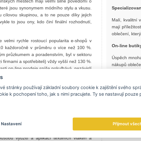
čínských městech mají velmi silné povědomí o
 které jsou synonymem módního stylu a vkusu.
Specializova
u cílovou skupinou, a to ne pouze díky jejich
Malí, kvalitní 
ykle to jsou ony, kdo činí finální rozhodnutí,
mají příležito
oblečení, kter
velmi rychle rostoucí popularita e-shopů v
On-line butik
010 každoročně v průměru o více než 100 %.
ovým průzkumem a poradenstvím, byl v sektoru
Úspěch mnoha n
firmami a spotřebiteli) vždy vyšší než 130 %.
nákupů oblečen
ti on-line prodeje spíše pokulhává, nezávislí
ětší podíl na trhu. Trend nákupu oblečení on-
s
3,23 % všech nákupů oblečení, zatímco pro rok
Exportní tr
é stránky používají základní soubory cookie k zajištění svého sp
ů).
kie k pochopení toho, jak s nimi pracujete. Ty se nastavují pouze
ujmete kvalitním materiálem, designem a
Nastavení
Přijmout všec
traktivní trh v oblasti textilního průmyslu.
e určené pro průmyslové využití. V tomto směru
sobů využití a aplikací textilních vláken a